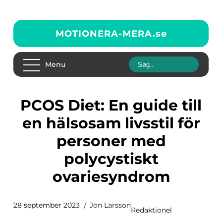
MOTIONERA-MERA.
se
Menu
PCOS Diet: En guide till
en hälsosam livsstil för
personer med
polycystiskt
ovariesyndrom
28 september 2023
Jon Larsson
Redaktionel