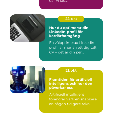
där vi lad...
22. okt
Hur du optimerar din
LinkedIn-profil för
karriärframgång
En väloptimerad LinkedIn-
profil är mer än ett digitalt
CV – det är din per...
21. okt
Framtiden för artificiell
intelligens och hur den
påverkar oss
Artificiell intelligens
förändrar världen snabbare
än någon tidigare tekni...