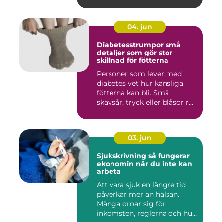
04. jun
Diabetesstrumpor små
detaljer som gör stor
skillnad för fötterna
Personer som lever med
diabetes vet hur känsliga
fötterna kan bli. Små
skavsår, tryck eller blåsor r...
03. jun
Sjukskrivning så fungerar
ekonomin när du inte kan
arbeta
Att vara sjuk en längre tid
påverkar mer än hälsan.
Många oroar sig för
inkomsten, reglerna och hur