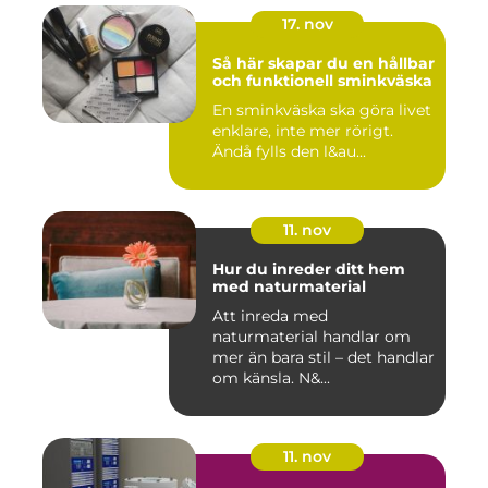
17. nov
Så här skapar du en hållbar
och funktionell sminkväska
En sminkväska ska göra livet
enklare, inte mer rörigt.
Ändå fylls den l&au...
11. nov
Hur du inreder ditt hem
med naturmaterial
Att inreda med
naturmaterial handlar om
mer än bara stil – det handlar
om känsla. N&...
11. nov