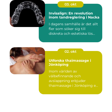
03. okt
Invisalign: En revolution
inom tandreglering i Nacka
I dagens samhälle är det allt
fler som söker sig till
diskreta och estetiska lös...
02. okt
Utforska thaimassage i
Jönköping
Inom världen av
välbefinnande och
avslappning erbjuder
thaimassage i Jönköping e...