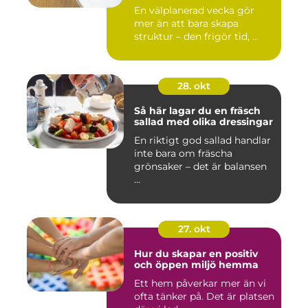
En välplanerad vecka gör
mer än att bara skapa
struktur – den frigör tid, ...
28. okt
Så här lagar du en fräsch
sallad med olika dressingar
En riktigt god sallad handlar
inte bara om fräscha
grönsaker – det är balansen
...
27. okt
Hur du skapar en positiv
och öppen miljö hemma
Ett hem påverkar mer än vi
ofta tänker på. Det är platsen