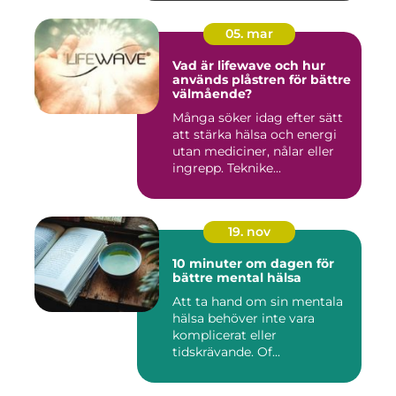
05. mar
Vad är lifewave och hur
används plåstren för bättre
välmående?
Många söker idag efter sätt
att stärka hälsa och energi
utan mediciner, nålar eller
ingrepp. Teknike...
19. nov
10 minuter om dagen för
bättre mental hälsa
Att ta hand om sin mentala
hälsa behöver inte vara
komplicerat eller
tidskrävande. Of...