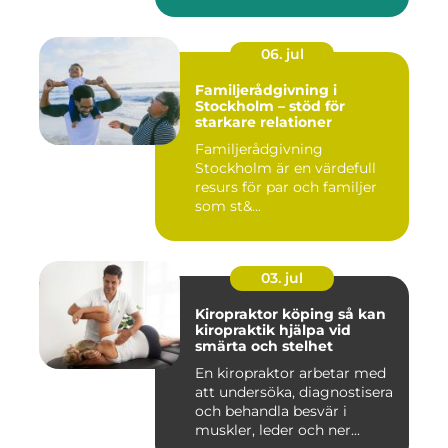
06. jul
Familjerådgivning i
Stockholm – stöd för
starkare relationer
Familjerådgivning
Stockholm är en värdefull
resurs för par och familjer
som st&...
03. jul
Kiropraktor köping så kan
kiropraktik hjälpa vid
smärta och stelhet
En kiropraktor arbetar med
att undersöka, diagnostisera
och behandla besvär i
muskler, leder och ner...