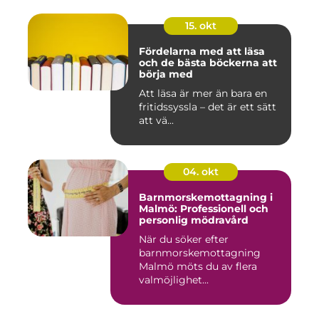
15. okt
Fördelarna med att läsa
och de bästa böckerna att
börja med
Att läsa är mer än bara en
fritidssyssla – det är ett sätt
att vä...
04. okt
Barnmorskemottagning i
Malmö: Professionell och
personlig mödravård
När du söker efter
barnmorskemottagning
Malmö möts du av flera
valmöjlighet...