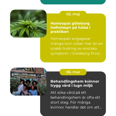
...
02. maj
Homeopat göteborg
helhetssyn på hälsa i
praktiken
Homeopati engagerar
många som söker mer än en
snabb lindring av enstaka
symptom. I Göteborg finns
fl...
06. mar
Behandlingshem kvinnor
trygg vård i lugn miljö
Att söka vård på ett
behandlingshem är ofta ett
stort steg. För många
kvinnor handlar det om att
läm...