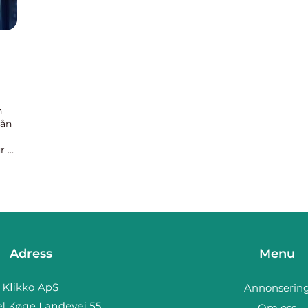
n
rån
r vi
Adress
Menu
Annonserin
Om oss