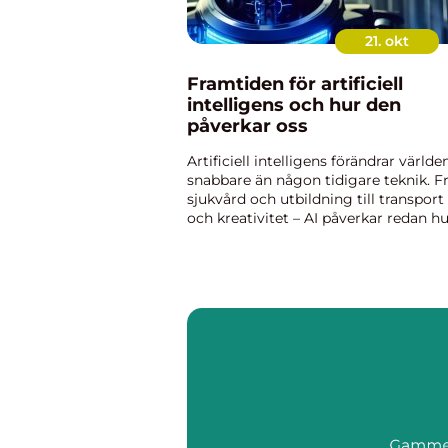
21. okt
Framtiden för artificiell
intelligens och hur den
påverkar oss
Artificiell intelligens förändrar världe
snabbare än någon tidigare teknik. F
sjukvård och utbildning till transport
och kreativitet – AI påverkar redan hu
arbetar, tänker och fattar besl...