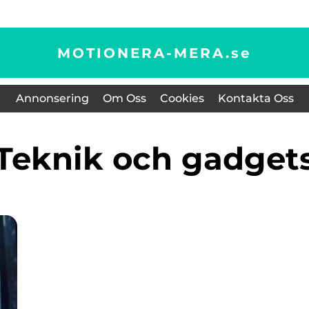
MOTIONERA-MERA.
se
Annonsering
Om Oss
Cookies
Kontakta Oss
Teknik och gadget