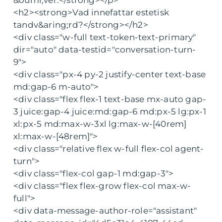
&ouml;ver.</strong></p>
<h2><strong>Vad innefattar estetisk
tandv&aring;rd?</strong></h2>
<div class="w-full text-token-text-primary"
dir="auto" data-testid="conversation-turn-
9">
<div class="px-4 py-2 justify-center text-base
md:gap-6 m-auto">
<div class="flex flex-1 text-base mx-auto gap-
3 juice:gap-4 juice:md:gap-6 md:px-5 lg:px-1
xl:px-5 md:max-w-3xl lg:max-w-[40rem]
xl:max-w-[48rem]">
<div class="relative flex w-full flex-col agent-
turn">
<div class="flex-col gap-1 md:gap-3">
<div class="flex flex-grow flex-col max-w-
full">
<div data-message-author-role="assistant"