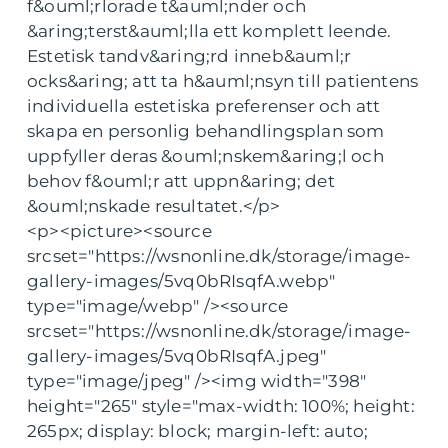
f&ouml;rlorade t&auml;nder och
&aring;terst&auml;lla ett komplett leende.
Estetisk tandv&aring;rd inneb&auml;r
ocks&aring; att ta h&auml;nsyn till patientens
individuella estetiska preferenser och att
skapa en personlig behandlingsplan som
uppfyller deras &ouml;nskem&aring;l och
behov f&ouml;r att uppn&aring; det
&ouml;nskade resultatet.</p>
<p><picture><source
srcset="https://wsnonline.dk/storage/image-
gallery-images/5vq0bRIsqfA.webp"
type="image/webp" /><source
srcset="https://wsnonline.dk/storage/image-
gallery-images/5vq0bRIsqfA.jpeg"
type="image/jpeg" /><img width="398"
height="265" style="max-width: 100%; height:
265px; display: block; margin-left: auto;