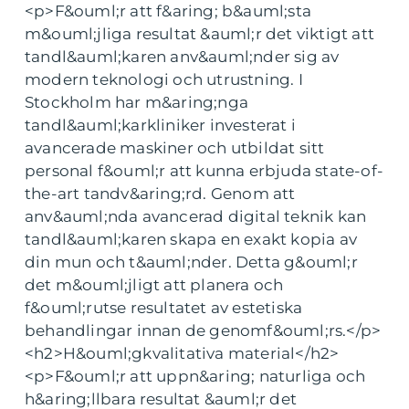
<p>F&ouml;r att f&aring; b&auml;sta
m&ouml;jliga resultat &auml;r det viktigt att
tandl&auml;karen anv&auml;nder sig av
modern teknologi och utrustning. I
Stockholm har m&aring;nga
tandl&auml;karkliniker investerat i
avancerade maskiner och utbildat sitt
personal f&ouml;r att kunna erbjuda state-of-
the-art tandv&aring;rd. Genom att
anv&auml;nda avancerad digital teknik kan
tandl&auml;karen skapa en exakt kopia av
din mun och t&auml;nder. Detta g&ouml;r
det m&ouml;jligt att planera och
f&ouml;rutse resultatet av estetiska
behandlingar innan de genomf&ouml;rs.</p>
<h2>H&ouml;gkvalitativa material</h2>
<p>F&ouml;r att uppn&aring; naturliga och
h&aring;llbara resultat &auml;r det