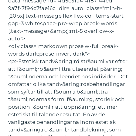
data-message-id="4d5e31a4-4187-44ed-
9a7f-7f94c7fae16c" dir="auto" class="min-h-
[20px] text-message flex flex-col items-start
gap-3 whitespace-pre-wrap break-words
[.text-message+&amp;]:mt-5 overflow-x-
auto">
<div class="markdown prose w-full break-
words dark:prose-invert dark">
<p>Estetisk tandv&aring;rd str&auml;var efter
att f&ouml;rb&auml;ttra utseendet p&aring;
t&auml;nderna och leendet hos individer. Det
omfattar olika tandv&aring;rdsbehandlingar
som syftar till att f&ouml;rb&auml;ttra
t&auml;ndernas form, f&auml;rg, storlek och
position f&ouml;r att uppn&aring; ett mer
estetiskt tilltalande resultat. En av de
vanligaste behandlingarna inom estetisk
tandv&aring;rd &auml;r tandblekning, som