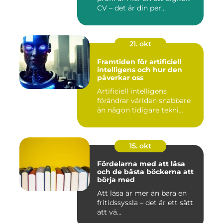
CV – det är din per...
21. okt
Framtiden för artificiell
intelligens och hur den
påverkar oss
Artificiell intelligens
förändrar världen snabbare
än någon tidigare tekni...
15. okt
Fördelarna med att läsa
och de bästa böckerna att
börja med
Att läsa är mer än bara en
fritidssyssla – det är ett sätt
att vä...