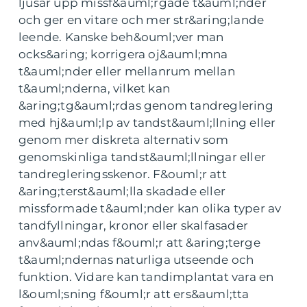
ljusar upp missf&auml;rgade t&auml;nder
och ger en vitare och mer str&aring;lande
leende. Kanske beh&ouml;ver man
ocks&aring; korrigera oj&auml;mna
t&auml;nder eller mellanrum mellan
t&auml;nderna, vilket kan
&aring;tg&auml;rdas genom tandreglering
med hj&auml;lp av tandst&auml;llning eller
genom mer diskreta alternativ som
genomskinliga tandst&auml;llningar eller
tandregleringsskenor. F&ouml;r att
&aring;terst&auml;lla skadade eller
missformade t&auml;nder kan olika typer av
tandfyllningar, kronor eller skalfasader
anv&auml;ndas f&ouml;r att &aring;terge
t&auml;ndernas naturliga utseende och
funktion. Vidare kan tandimplantat vara en
l&ouml;sning f&ouml;r att ers&auml;tta