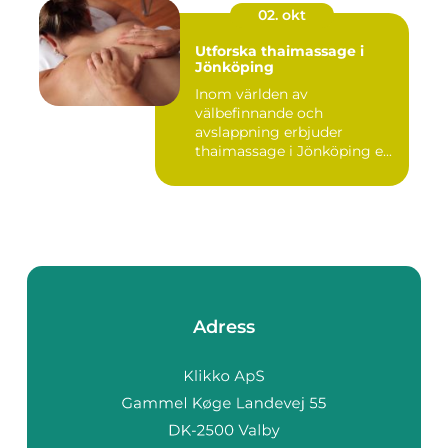
02. okt
Utforska thaimassage i
Jönköping
Inom världen av
välbefinnande och
avslappning erbjuder
thaimassage i Jönköping e...
Adress