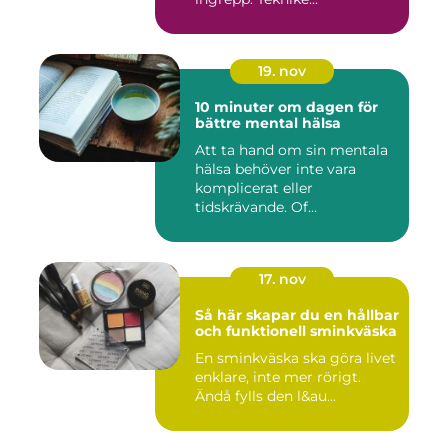
19. nov
10 minuter om dagen för
bättre mental hälsa
Att ta hand om sin mentala
hälsa behöver inte vara
komplicerat eller
tidskrävande. Of...
17. nov
Så här skapar du en hållbar
och funktionell sminkväska
En sminkväska ska göra livet
enklare, inte mer rörigt.
Ändå fylls den l&au...