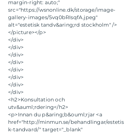
margin-right: auto;"
src="https://wsnonline.dk/storage/image-
gallery-images/5vq0bRIsqfA.jpeg"
alt="estetisk tandv&aring;rd stockholm" />
</picture></p>
</div>
</div>
</div>
</div>
</div>
</div>
</div>
</div>
<h2>Konsultation och
utv&auml;rdering</h2>
<p>Innan du p&aring;b&ouml;rjar <a
href="http://minmun.se/behandlingar/estetis
k-tandvard/" target="_blank"