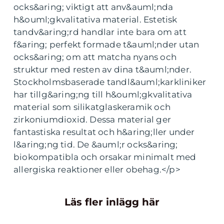
ocks&aring; viktigt att anv&auml;nda
h&ouml;gkvalitativa material. Estetisk
tandv&aring;rd handlar inte bara om att
f&aring; perfekt formade t&auml;nder utan
ocks&aring; om att matcha nyans och
struktur med resten av dina t&auml;nder.
Stockholmsbaserade tandl&auml;karkliniker
har tillg&aring;ng till h&ouml;gkvalitativa
material som silikatglaskeramik och
zirkoniumdioxid. Dessa material ger
fantastiska resultat och h&aring;ller under
l&aring;ng tid. De &auml;r ocks&aring;
biokompatibla och orsakar minimalt med
allergiska reaktioner eller obehag.</p>
Läs fler inlägg här