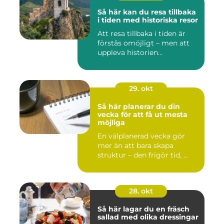
Så här kan du resa tillbaka
i tiden med historiska resor
Att resa tillbaka i tiden är
förstås omöjligt – men att
uppleva historien...
29. okt
Så här planerar du din
vecka för att få ut mesta
möjliga
En välplanerad vecka gör
mer än att bara skapa
struktur – den frigör tid, ...
28. okt
Så här lagar du en fräsch
sallad med olika dressingar