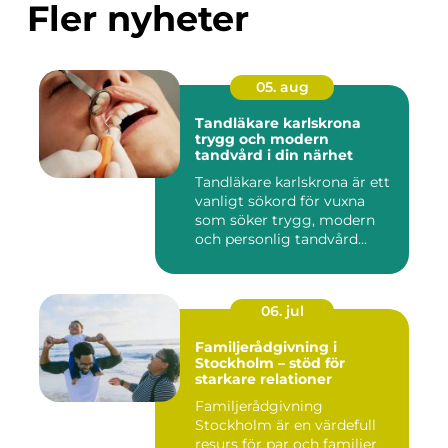
Fler nyheter
05. aug
Tandläkare karlskrona
trygg och modern
tandvård i din närhet
Tandläkare karlskrona är ett
vanligt sökord för vuxna
som söker trygg, modern
och personlig tandvård...
06. jul
Familjerådgivning i
Stockholm – stöd för
starkare relationer
Familjerådgivning
Stockholm är en värdefull
resurs för par och familjer