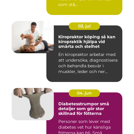
som st&...
03. jul
Kiropraktor köping så kan
kiropraktik hjälpa vid
smärta och stelhet
En kiropraktor arbetar med
att undersöka, diagnostisera
och behandla besvär i
muskler, leder och ner...
04. jun
Diabetesstrumpor små
detaljer som gör stor
skillnad för fötterna
Personer som lever med
diabetes vet hur känsliga
fötterna kan bli. Små