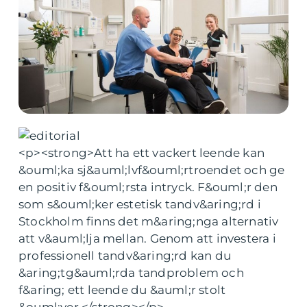
<p><strong>Att ha ett vackert leende kan
&ouml;ka sj&auml;lvf&ouml;rtroendet och ge
en positiv f&ouml;rsta intryck. F&ouml;r den
som s&ouml;ker estetisk tandv&aring;rd i
Stockholm finns det m&aring;nga alternativ
att v&auml;lja mellan. Genom att investera i
professionell tandv&aring;rd kan du
&aring;tg&auml;rda tandproblem och
f&aring; ett leende du &auml;r stolt