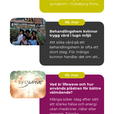
symptom. I Göteborg finns
fl...
06. mar
Behandlingshem kvinnor
trygg vård i lugn miljö
Att söka vård på ett
behandlingshem är ofta ett
stort steg. För många
kvinnor handlar det om att
läm...
05. mar
Vad är lifewave och hur
används plåstren för bättre
välmående?
Många söker idag efter sätt
att stärka hälsa och energi
utan mediciner, nålar eller
ingrepp. Teknike...