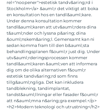
rel="noopener">estetisk tandv&aring;rd i
Stockholm</a> &auml;r det viktigt att boka
en konsultation hos en tandl&auml;kare.
Under denna konsultation kommer
tandl&auml;karen att utv&auml;rdera dina
t&auml;nder och lyssna p&aring; dina
&ouml;nskem&aring;l. Gemensamt kan ni
sedan komma fram till den b&auml;sta
behandlingsplanen f&ouml;r just dig. Under
utv&auml;rderingsprocessen kommer
tandl&auml;karen &auml;ven att informera
dig om de olika alternativen f&ouml;r
estetisk tandv&aring;rd som finns
tillg&auml;ngliga. Det kan inkludera
tandblekning, tandimplantat,
tandst&auml;llningar eller fasader f&ouml;r
att n&auml;mna n&aring;gra exempel.</p>
<h2>Modern teknologi och utrustning</h2>