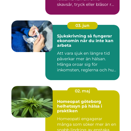
skavsår, tryck eller blåsor r...
03. jun
Sjukskrivning så fungerar
ekonomin när du inte kan
arbeta
Att vara sjuk en längre tid
påverkar mer än hälsan.
Många oroar sig för
inkomsten, reglerna och hur
...
02. maj
Homeopat göteborg
helhetssyn på hälsa i
praktiken
Homeopati engagerar
många som söker mer än en
snabb lindring av enstaka