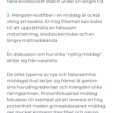
hålla blodsockret stabilt under en längre tid.
3. Mängden kostfiber i en middag är också
viktig att beakta. En hög fiberhalt kan bidra
till att upprätthålla en hälsosam
matsmältning, blodsockernivåer och en
längre mättnadskänsla.
En diskussion om hur olika ”nyttig middag”
skiljer sig från varandra
De olika typerna av nya och hälsosamma
middagstillval skiljer sig främst åt genom
sina huvudingredienser och mängden olika
näringsämnen. Proteinfokuserad middag
fokuserar till exempel på att leverera en hög
proteinhalt medan grönsaksbaserad middag
ger mycket klotsamt fräschhet och näring.