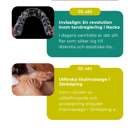
03. okt
Invisalign: En revolution
inom tandreglering i Nacka
I dagens samhälle är det allt
fler som söker sig till
diskreta och estetiska lös...
02. okt
Utforska thaimassage i
Jönköping
Inom världen av
välbefinnande och
avslappning erbjuder
thaimassage i Jönköping e...