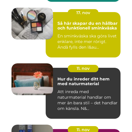
17. nov
Så här skapar du en hållbar
och funktionell sminkväska
En sminkväska ska göra livet
enklare, inte mer rörigt.
Ändå fylls den l&au...
11. nov
Hur du inreder ditt hem
med naturmaterial
Att inreda med
naturmaterial handlar om
mer än bara stil – det handlar
om känsla. N&...
11. nov