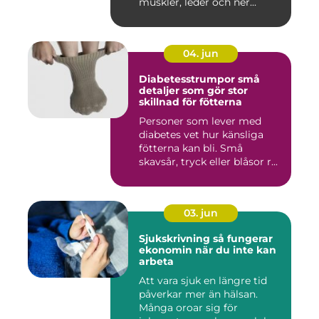
muskler, leder och ner...
04. jun
Diabetesstrumpor små
detaljer som gör stor
skillnad för fötterna
Personer som lever med
diabetes vet hur känsliga
fötterna kan bli. Små
skavsår, tryck eller blåsor r...
03. jun
Sjukskrivning så fungerar
ekonomin när du inte kan
arbeta
Att vara sjuk en längre tid
påverkar mer än hälsan.
Många oroar sig för