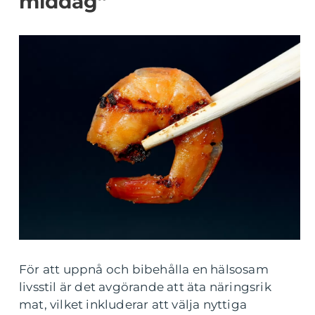
middag”
För att uppnå och bibehålla en hälsosam
livsstil är det avgörande att äta näringsrik
mat, vilket inkluderar att välja nyttiga