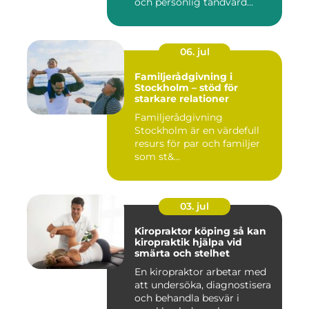
och personlig tandvård...
06. jul
Familjerådgivning i
Stockholm – stöd för
starkare relationer
Familjerådgivning
Stockholm är en värdefull
resurs för par och familjer
som st&...
03. jul
Kiropraktor köping så kan
kiropraktik hjälpa vid
smärta och stelhet
En kiropraktor arbetar med
att undersöka, diagnostisera
och behandla besvär i