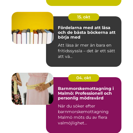
15. okt
Fördelarna med att läsa
och de bästa böckerna att
börja med
Att läsa är mer än bara en
fritidssyssla – det är ett sätt
att vä...
04. okt
Barnmorskemottagning i
Malmö: Professionell och
personlig mödravård
När du söker efter
barnmorskemottagning
Malmö möts du av flera
valmöjlighet...