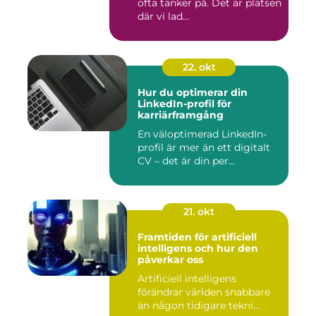
ofta tänker på. Det är platsen
där vi lad...
22. okt
Hur du optimerar din
LinkedIn-profil för
karriärframgång
En väloptimerad LinkedIn-
profil är mer än ett digitalt
CV – det är din per...
21. okt
Framtiden för artificiell
intelligens och hur den
påverkar oss
Artificiell intelligens
förändrar världen snabbare
än någon tidigare tekni...