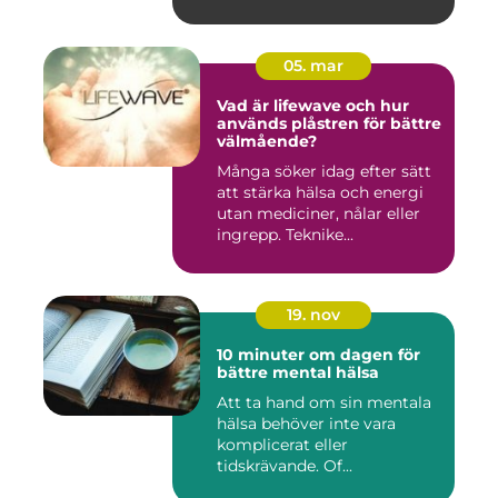
läm...
05. mar
Vad är lifewave och hur
används plåstren för bättre
välmående?
Många söker idag efter sätt
att stärka hälsa och energi
utan mediciner, nålar eller
ingrepp. Teknike...
19. nov
10 minuter om dagen för
bättre mental hälsa
Att ta hand om sin mentala
hälsa behöver inte vara
komplicerat eller
tidskrävande. Of...