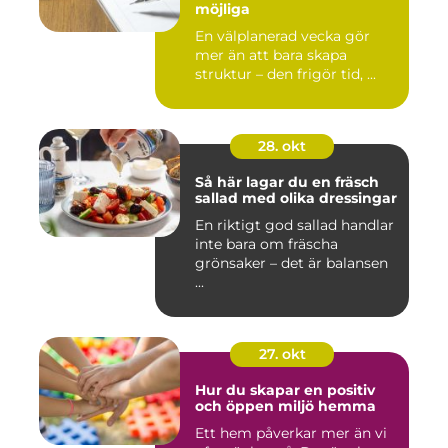
möjliga
En välplanerad vecka gör
mer än att bara skapa
struktur – den frigör tid, ...
28. okt
Så här lagar du en fräsch
sallad med olika dressingar
En riktigt god sallad handlar
inte bara om fräscha
grönsaker – det är balansen
...
27. okt
Hur du skapar en positiv
och öppen miljö hemma
Ett hem påverkar mer än vi