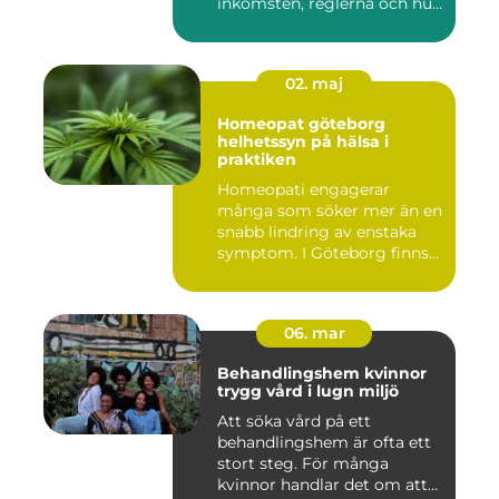
inkomsten, reglerna och hur
...
02. maj
Homeopat göteborg
helhetssyn på hälsa i
praktiken
Homeopati engagerar
många som söker mer än en
snabb lindring av enstaka
symptom. I Göteborg finns
fl...
06. mar
Behandlingshem kvinnor
trygg vård i lugn miljö
Att söka vård på ett
behandlingshem är ofta ett
stort steg. För många
kvinnor handlar det om att