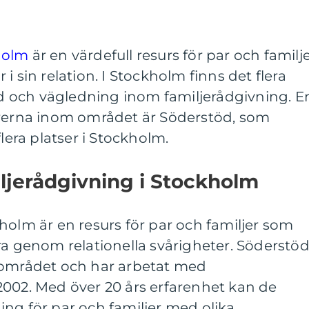
holm
är en värdefull resurs för par och familj
i sin relation. I Stockholm finns det flera
töd och vägledning inom familjerådgivning. E
örerna inom området är Söderstöd, som
flera platser i Stockholm.
iljerådgivning i Stockholm
holm är en resurs för par och familjer som
ra genom relationella svårigheter. Söderstö
 området och har arbetat med
2002. Med över 20 års erfarenhet kan de
ng för par och familjer med olika