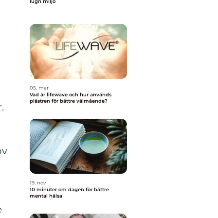
lugn miljö
05. mar
Vad är lifewave och hur används
plåstren för bättre välmående?
.
ov
19. nov
10 minuter om dagen för bättre
mental hälsa
e