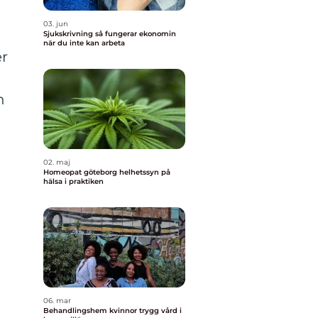
03. jun
Sjukskrivning så fungerar ekonomin
när du inte kan arbeta
er
n
02. maj
Homeopat göteborg helhetssyn på
hälsa i praktiken
d
06. mar
Behandlingshem kvinnor trygg vård i