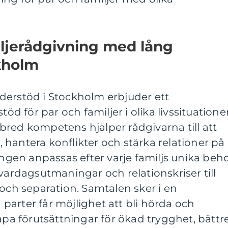
iljerådgivning med lång
kholm
derstöd i Stockholm erbjuder ett
töd för par och familjer i olika livssituationer
red kompetens hjälper rådgivarna till att
hantera konflikter och stärka relationer på
ningen anpassas efter varje familjs unika beh
 vardagsutmaningar och relationskriser till
 och separation. Samtalen sker i en
a parter får möjlighet att bli hörda och
kapa förutsättningar för ökad trygghet, bättr