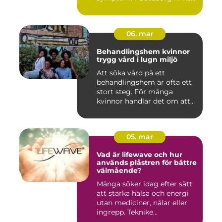
fl...
06. mar
Behandlingshem kvinnor
trygg vård i lugn miljö
Att söka vård på ett
behandlingshem är ofta ett
stort steg. För många
kvinnor handlar det om att
läm...
05. mar
Vad är lifewave och hur
används plåstren för bättre
välmående?
Många söker idag efter sätt
att stärka hälsa och energi
utan mediciner, nålar eller
ingrepp. Teknike...