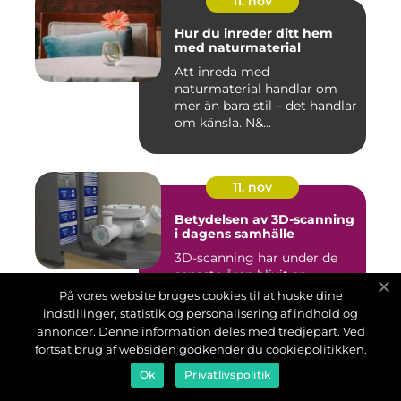
11. nov
Hur du inreder ditt hem
med naturmaterial
Att inreda med
naturmaterial handlar om
mer än bara stil – det handlar
om känsla. N&...
11. nov
Betydelsen av 3D-scanning
i dagens samhälle
3D-scanning har under de
senaste åren blivit en
oumbärlig del av modern
På vores website bruges cookies til at huske dine
teknologi och erb...
indstillinger, statistik og personalisering af indhold og
annoncer. Denne information deles med tredjepart. Ved
fortsat brug af websiden godkender du cookiepolitikken.
29. okt
Ok
Privatlivspolitik