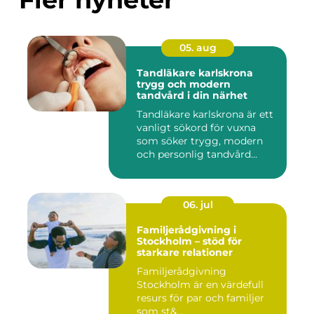
05. aug
Tandläkare karlskrona
trygg och modern
tandvård i din närhet
Tandläkare karlskrona är ett
vanligt sökord för vuxna
som söker trygg, modern
och personlig tandvård...
06. jul
Familjerådgivning i
Stockholm – stöd för
starkare relationer
Familjerådgivning
Stockholm är en värdefull
resurs för par och familjer
som st&...