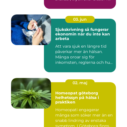
03. jun
Sjukskrivning så fungerar
ekonomin när du inte kan
arbeta
Att vara sjuk en längre tid
påverkar mer än hälsan.
Många oroar sig för
inkomsten, reglerna och hur
...
02. maj
Homeopat göteborg
helhetssyn på hälsa i
praktiken
Homeopati engagerar
många som söker mer än en
snabb lindring av enstaka
symptom. I Göteborg finns