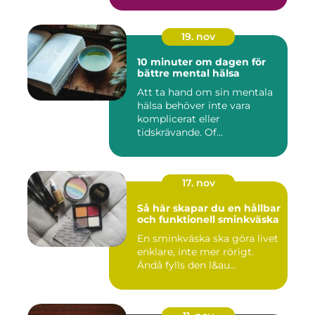
19. nov
10 minuter om dagen för
bättre mental hälsa
Att ta hand om sin mentala
hälsa behöver inte vara
komplicerat eller
tidskrävande. Of...
17. nov
Så här skapar du en hållbar
och funktionell sminkväska
En sminkväska ska göra livet
enklare, inte mer rörigt.
Ändå fylls den l&au...