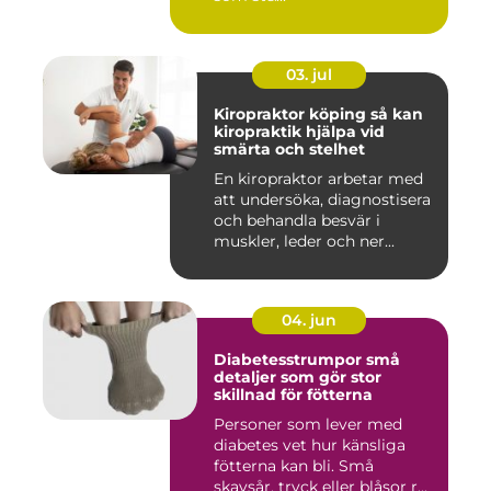
03. jul
Kiropraktor köping så kan
kiropraktik hjälpa vid
smärta och stelhet
En kiropraktor arbetar med
att undersöka, diagnostisera
och behandla besvär i
muskler, leder och ner...
04. jun
Diabetesstrumpor små
detaljer som gör stor
skillnad för fötterna
Personer som lever med
diabetes vet hur känsliga
fötterna kan bli. Små
skavsår, tryck eller blåsor r...