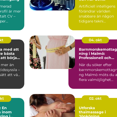
påverkar oss
imerad
Artificiell intelligens
rofil är mer
förändrar världen
italt CV –
snabbare än någon
per...
tidigare tekni...
kt
04. okt
a med att
Barnmorskemottag
de bästa
ning i Malmö:
att börja
Professionell och
personlig mödravår
r mer än
När du söker efter
tidssyssla –
barnmorskemottagn
ätt att vä...
ng Malmö möts du 
flera valmöjlighet...
okt
02. okt
: En
Utforska
n inom
thaimassage i
ring i
Jönköping