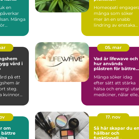
juk en
Homeopati engager
 påverkar
många som söker
lsan. Många
mer än en snabb
för
lindring av enstaka
, reglerna
symptom. I Götebor
finns fl...
mar
05. mar
ingshem
Vad är lifewave och
hur används
ö
plåstren för bättre
välmående?
ård på ett
Många söker idag
gshem är
efter sätt att stärka
ort steg.
hälsa och energi uta
 kvinnor
mediciner, nålar elle
et om att
ingrepp. Teknike...
nov
17. nov
er om
Så här skapar du e
 bättre
hållbar och
lsa
funktionell