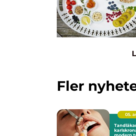
L
Fler nyhet
05. 
Tandläka
karlskrona trygg 
modern t