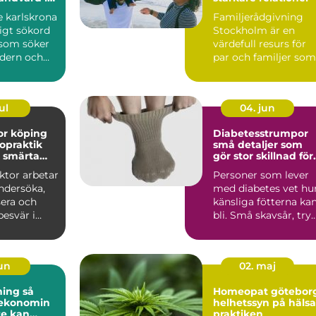
t
e karlskrona
Familjerådgivning
ligt sökord
Stockholm är en
 som söker
värdefull resurs för
dern och
par och familjer som
tandvård...
st&...
ul
04. jun
or köping
Diabetesstrumpor
ropraktik
små detaljer som
d smärta
gör stor skillnad för
et
fötterna
ktor arbetar
Personer som lever
ndersöka,
med diabetes vet hu
sera och
känsliga fötterna ka
esvär i
bli. Små skavsår, try
eder och
eller blåsor r...
jun
02. maj
ng så
Homeopat götebor
 ekonomin
helhetssyn på hälsa
te kan
praktiken