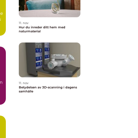
te
s
11. nov
Hur du inreder ditt hem med
naturmaterial
en
11. nov
Betydelsen av 3D-scanning i dagens
samhälle