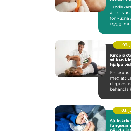
din närhe
Tandläkar
är ett van
för vuxna
trygg, mo
personlig 
03. j
Kiroprakt
så kan ki
hjälpa vi
och stelh
En kiropra
med att u
diagnosti
behandla b
muskler, l
ner...
03. 
Sjukskrivni
fungerar
när du in