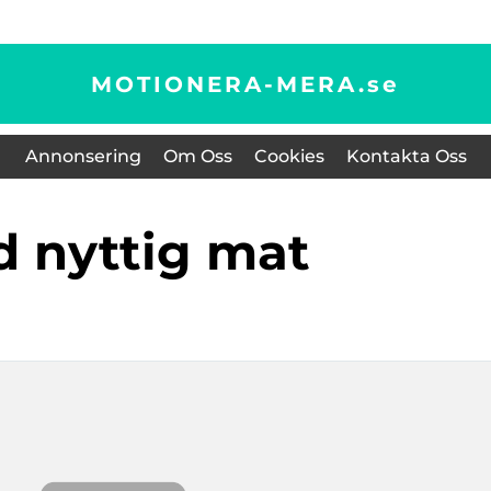
MOTIONERA-MERA.
se
Annonsering
Om Oss
Cookies
Kontakta Oss
od nyttig mat