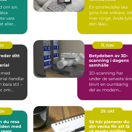
sminkväska
nd om sin
En sminkväska ska
älsa
göra livet enklare, in
te vara
mer rörigt. Ändå fyll
t eller
den l&au...
e. Of...
ov
11. nov
reder ditt
Betydelsen av 3D-
scanning i dagens
rial
samhälle
a med
3D-scanning har
rial handlar
under de senaste år
bara stil –
blivit en oumbärlig
ar om
del av modern
..
teknologi och erb...
nov
29. okt
n du resa
Så här planerar du
 tiden med
din vecka för att få
 resor
ut mesta möjliga