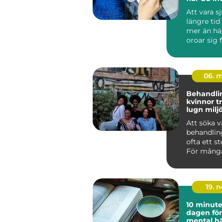
arbeta
Att vara s
längre tid
mer än hä
oroar sig 
inkomsten
och hur ...
06. 
Behandl
kvinnor trygg vård i
lugn milj
Att söka v
behandlin
ofta ett st
För många
handlar d
läm...
19. 
10 minut
dagen för
mental hä