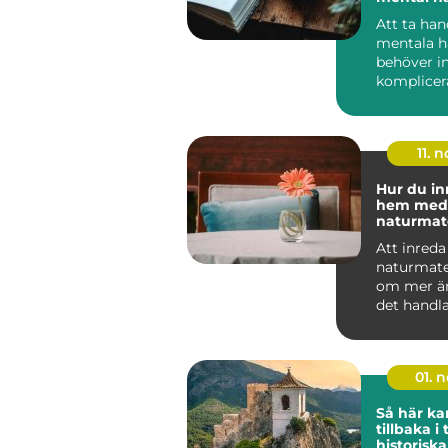
Att ta ha
mentala h
behöver in
komplicera
tidskrävand
11. n
Hur du in
hem med
naturmate
Att inred
naturmate
om mer än 
det handl
känsla. N&.
01. 
Så här ka
tillbaka i
historiska