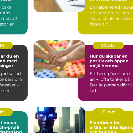
llbaka i
En välplanerad vecka
örstås
gör mer än att bara
– men att
skapa struktur – den
torien...
frigör tid, ...
okt
27. okt
gar du en
Hur du skapar en
llad med
positiv och öppen
ssingar
miljö hemma
 god sallad
Ett hem påverkar m
nte bara om
än vi ofta tänker på.
önsaker –
Det är platsen där vi
nsen ...
lad...
okt
21. okt
timerar
Framtiden för
dIn-profil
artificiell intelligens
ärframgång
och hur den