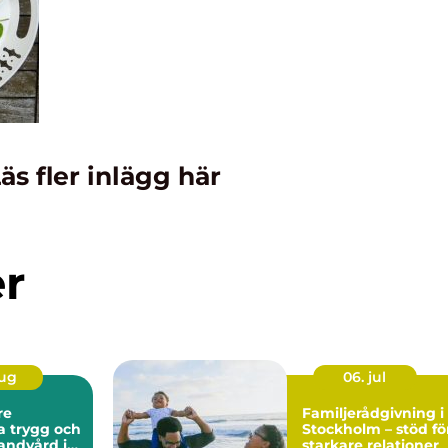
äs fler inlägg här
er
aug
06. jul
re
Familjerådgivning i
och
Stockholm – stöd fö
andvård i
starkare relationer