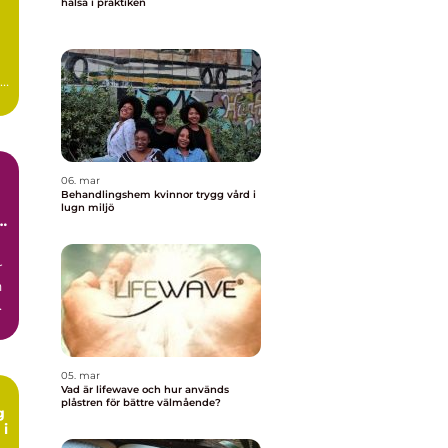
hälsa i praktiken
06. mar
Behandlingshem kvinnor trygg vård i
lugn miljö
r
n
ck
05. mar
Vad är lifewave och hur används
plåstren för bättre välmående?
g
 i