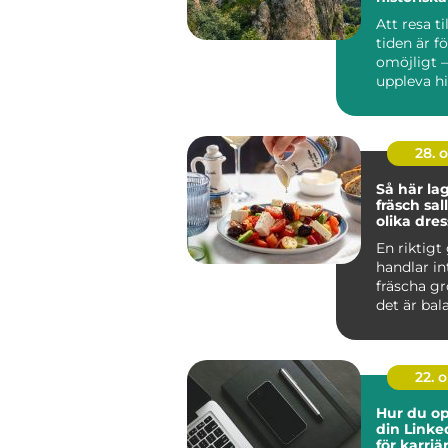
Att resa ti
tiden är f
omöjligt 
uppleva his
28. 
Så här la
fräsch sa
olika dre
En riktigt
handlar i
fräscha gr
det är bala
22. 
Hur du op
din Linke
för karri