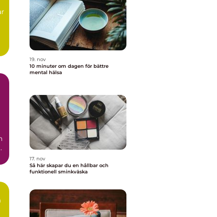
ar
g
19. nov
10 minuter om dagen för bättre
mental hälsa
n
r
17. nov
Så här skapar du en hållbar och
funktionell sminkväska
n