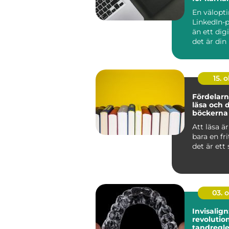
En välopt
LinkedIn-p
än ett dig
det är din 
15. o
Fördelarn
läsa och 
böckerna 
med
Att läsa ä
bara en fri
det är ett s
03. 
Invisalign
revolutio
tandregle