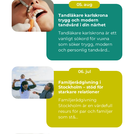
05. aug
Tandläkare karlskrona
trygg och modern
tandvård i din närhet
Tandläkare karlskrona är ett
vanligt sökord för vuxna
som söker trygg, modern
och personlig tandvård...
06. jul
Familjerådgivning i
Stockholm – stöd för
starkare relationer
Familjerådgivning
Stockholm är en värdefull
resurs för par och familjer
som st&...