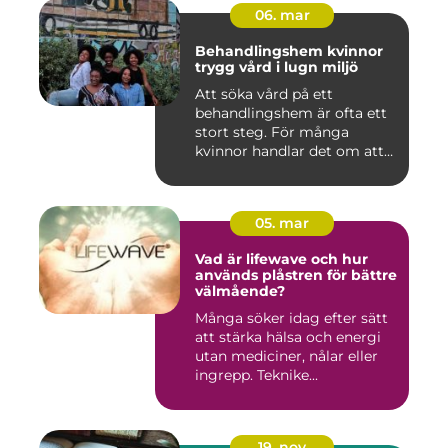
06. mar
Behandlingshem kvinnor
trygg vård i lugn miljö
Att söka vård på ett
behandlingshem är ofta ett
stort steg. För många
kvinnor handlar det om att
läm...
05. mar
Vad är lifewave och hur
används plåstren för bättre
välmående?
Många söker idag efter sätt
att stärka hälsa och energi
utan mediciner, nålar eller
ingrepp. Teknike...
19. nov