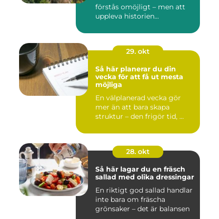
förstås omöjligt – men att
uppleva historien...
29. okt
Så här planerar du din
vecka för att få ut mesta
möjliga
En välplanerad vecka gör
mer än att bara skapa
struktur – den frigör tid, ...
28. okt
Så här lagar du en fräsch
sallad med olika dressingar
En riktigt god sallad handlar
inte bara om fräscha
grönsaker – det är balansen
...