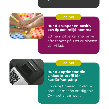
27. okt
Hur du skapar en positiv
och öppen miljö hemma
Ett hem påverkar mer än vi
ofta tänker på. Det är platsen
där vi lad...
22. okt
Hur du optimerar din
LinkedIn-profil för
karriärframgång
En väloptimerad LinkedIn-
profil är mer än ett digitalt
CV – det är din per...