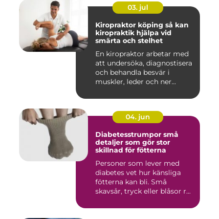
03. jul
Kiropraktor köping så kan
kiropraktik hjälpa vid
smärta och stelhet
En kiropraktor arbetar med
att undersöka, diagnostisera
och behandla besvär i
muskler, leder och ner...
04. jun
Diabetesstrumpor små
detaljer som gör stor
skillnad för fötterna
Personer som lever med
diabetes vet hur känsliga
fötterna kan bli. Små
skavsår, tryck eller blåsor r...