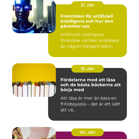
21. okt
Framtiden för artificiell
intelligens och hur den
påverkar oss
Artificiell intelligens
förändrar världen snabbare
än någon tidigare tekni...
15. okt
Fördelarna med att läsa
och de bästa böckerna att
börja med
Att läsa är mer än bara en
fritidssyssla – det är ett sätt
att vä...
04. okt