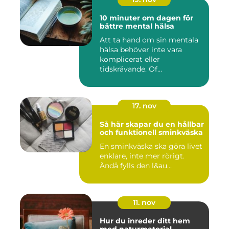
10 minuter om dagen för
bättre mental hälsa
Att ta hand om sin mentala
hälsa behöver inte vara
komplicerat eller
tidskrävande. Of...
17. nov
Så här skapar du en hållbar
och funktionell sminkväska
En sminkväska ska göra livet
enklare, inte mer rörigt.
Ändå fylls den l&au...
11. nov
Hur du inreder ditt hem