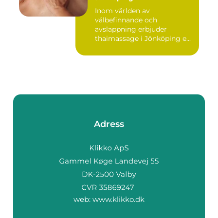
Inom världen av
välbefinnande och
avslappning erbjuder
thaimassage i Jönköping e...
Adress
web:
www.klikko.dk