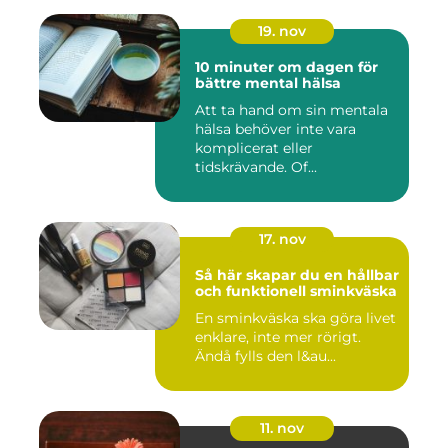
19. nov
10 minuter om dagen för
bättre mental hälsa
Att ta hand om sin mentala
hälsa behöver inte vara
komplicerat eller
tidskrävande. Of...
17. nov
Så här skapar du en hållbar
och funktionell sminkväska
En sminkväska ska göra livet
enklare, inte mer rörigt.
Ändå fylls den l&au...
11. nov