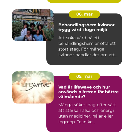
06. mar
Behandlingshem kvinnor
trygg vård i lugn miljö
Att söka vård på ett
behandlingshem är ofta ett
stort steg. För många
kvinnor handlar det om att
läm...
05. mar
Vad är lifewave och hur
används plåstren för bättre
välmående?
Många söker idag efter sätt
att stärka hälsa och energi
utan mediciner, nålar eller
ingrepp. Teknike...