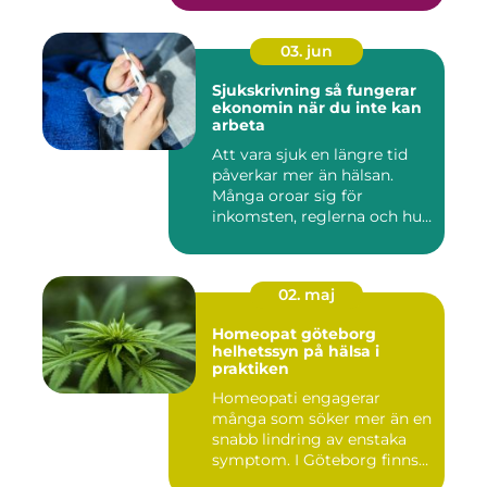
03. jun
Sjukskrivning så fungerar
ekonomin när du inte kan
arbeta
Att vara sjuk en längre tid
påverkar mer än hälsan.
Många oroar sig för
inkomsten, reglerna och hur
...
02. maj
Homeopat göteborg
helhetssyn på hälsa i
praktiken
Homeopati engagerar
många som söker mer än en
snabb lindring av enstaka
symptom. I Göteborg finns
fl...