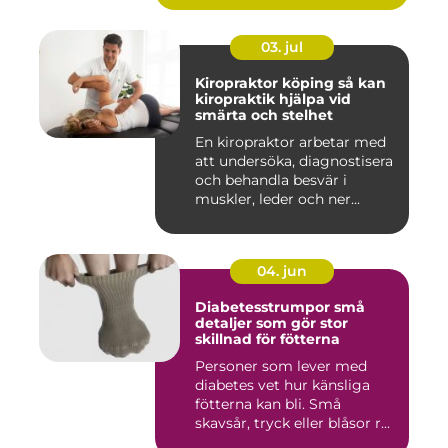
03. jul
Kiropraktor köping så kan
kiropraktik hjälpa vid
smärta och stelhet
En kiropraktor arbetar med
att undersöka, diagnostisera
och behandla besvär i
muskler, leder och ner...
04. jun
Diabetesstrumpor små
detaljer som gör stor
skillnad för fötterna
Personer som lever med
diabetes vet hur känsliga
fötterna kan bli. Små
skavsår, tryck eller blåsor r...