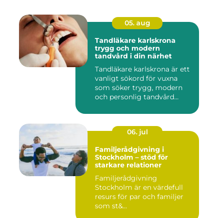
05. aug
Tandläkare karlskrona
trygg och modern
tandvård i din närhet
Tandläkare karlskrona är ett
vanligt sökord för vuxna
som söker trygg, modern
och personlig tandvård...
06. jul
Familjerådgivning i
Stockholm – stöd för
starkare relationer
Familjerådgivning
Stockholm är en värdefull
resurs för par och familjer
som st&...