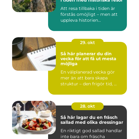
i tiden med historiska resor
Att resa tillbaka i tiden är
förstås omöjligt – men att
uppleva historien...
29. okt
Så här planerar du din
vecka för att få ut mesta
möjliga
En välplanerad vecka gör
mer än att bara skapa
struktur – den frigör tid, ...
28. okt
Så här lagar du en fräsch
sallad med olika dressingar
En riktigt god sallad handlar
inte bara om fräscha