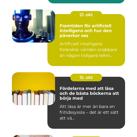
21. okt
Framtiden för artificiell
intelligens och hur den
påverkar oss
Artificiell intelligens
förändrar världen snabbare
än någon tidigare tekni...
15. okt
Fördelarna med att läsa
och de bästa böckerna att
börja med
Att läsa är mer än bara en
fritidssyssla – det är ett sätt
att vä...