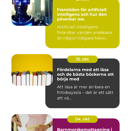
Framtiden för artificiell
intelligens och hur den
påverkar oss
Artificiell intelligens
förändrar världen snabbare
än någon tidigare tekni...
15. okt
Fördelarna med att läsa
och de bästa böckerna att
börja med
Att läsa är mer än bara en
fritidssyssla – det är ett sätt
att vä...
04. okt
Barnmorskemottagning i