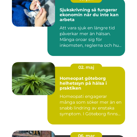
Sjukskrivning så fungerar
ekonomin när du inte kan
arbeta
Att vara sjuk en längre tid
påverkar mer än hälsan.
Många oroar sig för
inkomsten, reglerna och hur
...
02. maj
Homeopat göteborg
helhetssyn på hälsa i
praktiken
Homeopati engagerar
många som söker mer än en
snabb lindring av enstaka
symptom. I Göteborg finns
fl...
06. mar