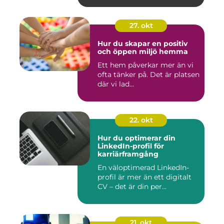
27. okt
Hur du skapar en positiv
och öppen miljö hemma
Ett hem påverkar mer än vi
ofta tänker på. Det är platsen
där vi lad...
22. okt
Hur du optimerar din
LinkedIn-profil för
karriärframgång
En väloptimerad LinkedIn-
profil är mer än ett digitalt
CV – det är din per...
21. okt