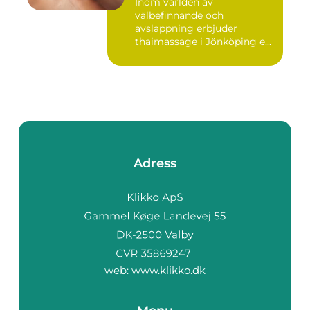
Inom världen av
välbefinnande och
avslappning erbjuder
thaimassage i Jönköping e...
Adress
web:
www.klikko.dk