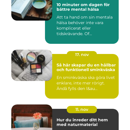
10 minuter om dagen för
bättre mental hälsa
Att ta hand om sin mentala
hälsa behöver inte vara
komplicerat eller
tidskrävande. Of...
17. nov
Så här skapar du en hållbar
och funktionell sminkväska
En sminkväska ska göra livet
enklare, inte mer rörigt.
Ändå fylls den l&au...
11. nov
Hur du inreder ditt hem
med naturmaterial