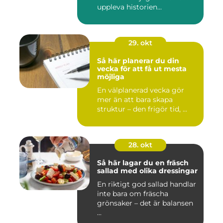
uppleva historien...
29. okt
Så här planerar du din
vecka för att få ut mesta
möjliga
En välplanerad vecka gör
mer än att bara skapa
struktur – den frigör tid, ...
28. okt
Så här lagar du en fräsch
sallad med olika dressingar
En riktigt god sallad handlar
inte bara om fräscha
grönsaker – det är balansen
...