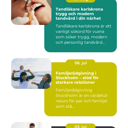
Tandläkare karlskrona
trygg och modern
tandvård i din närhet
Tandläkare karlskrona är ett
vanligt sökord för vuxna
som söker trygg, modern
och personlig tandvård...
06. jul
Familjerådgivning i
Stockholm – stöd för
starkare relationer
Familjerådgivning
Stockholm är en värdefull
resurs för par och familjer
som st&...
03. jul