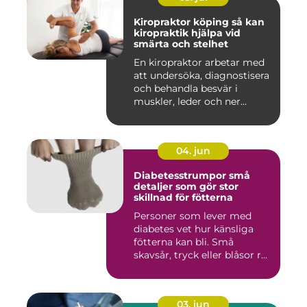
Kiropraktor köping så kan
kiropraktik hjälpa vid
smärta och stelhet
En kiropraktor arbetar med
att undersöka, diagnostisera
och behandla besvär i
muskler, leder och ner...
04. jun
Diabetesstrumpor små
detaljer som gör stor
skillnad för fötterna
Personer som lever med
diabetes vet hur känsliga
fötterna kan bli. Små
skavsår, tryck eller blåsor r...
03. jun