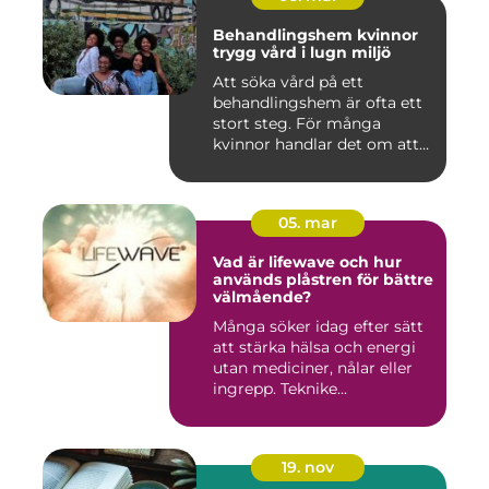
Behandlingshem kvinnor
trygg vård i lugn miljö
Att söka vård på ett
behandlingshem är ofta ett
stort steg. För många
kvinnor handlar det om att
läm...
05. mar
Vad är lifewave och hur
används plåstren för bättre
välmående?
Många söker idag efter sätt
att stärka hälsa och energi
utan mediciner, nålar eller
ingrepp. Teknike...
19. nov