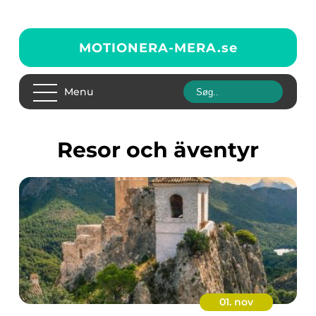
MOTIONERA-MERA.
se
Menu
Resor och äventyr
01. nov