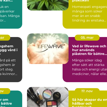
te kan
praktiken
juk en
Homeopati engager
 påverkar
många som söker
lsan. Många
mer än en snabb
för
lindring av enstaka
, reglerna
symptom. I Götebor
finns fl...
mar
05. mar
ingshem
Vad är lifewave och
hur används
ö
plåstren för bättre
välmående?
ård på ett
Många söker idag
gshem är
efter sätt att stärka
ort steg.
hälsa och energi uta
 kvinnor
mediciner, nålar elle
et om att
ingrepp. Teknike...
nov
17. nov
er om
Så här skapar du e
 bättre
hållbar och