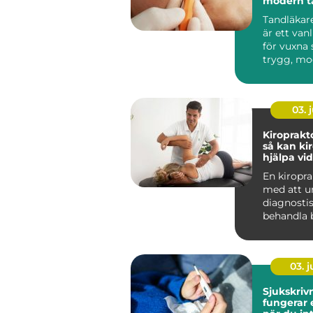
modern t
din närhe
Tandläkar
är ett van
för vuxna
trygg, mo
personlig 
03. j
Kiroprakt
så kan ki
hjälpa vi
och stelh
En kiropra
med att u
diagnosti
behandla b
muskler, l
ner...
03. 
Sjukskrivni
fungerar