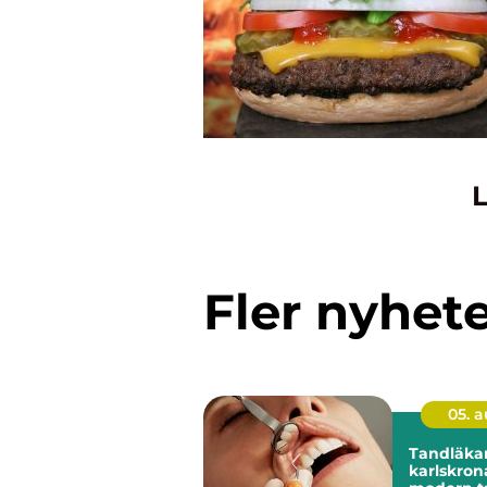
L
Fler nyhet
05. 
Tandläka
karlskrona trygg 