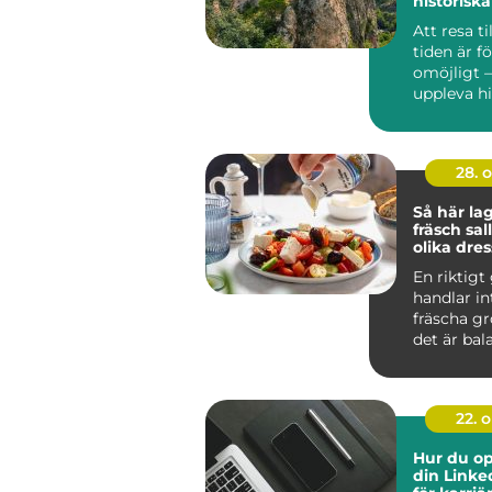
historiska
Att resa ti
tiden är f
omöjligt 
uppleva his
28. 
Så här la
fräsch sa
olika dre
En riktigt
handlar i
fräscha gr
det är bala
22. 
Hur du op
din Linke