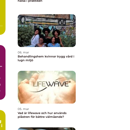
hälsa i praktiken
06. mar
Behandlingshem kvinnor trygg vård i
lugn miljö
r
n
ck
05. mar
Vad är lifewave och hur används
plåstren för bättre välmående?
g
 i