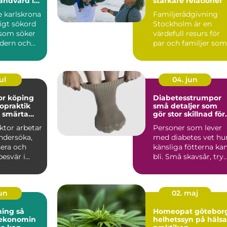
andvård i
starkare relationer
t
e karlskrona
Familjerådgivning
ligt sökord
Stockholm är en
 som söker
värdefull resurs för
dern och
par och familjer som
tandvård...
st&...
ul
04. jun
or köping
Diabetesstrumpor
ropraktik
små detaljer som
d smärta
gör stor skillnad för
et
fötterna
ktor arbetar
Personer som lever
ndersöka,
med diabetes vet hu
sera och
känsliga fötterna ka
esvär i
bli. Små skavsår, try
eder och
eller blåsor r...
jun
02. maj
ng så
Homeopat götebor
 ekonomin
helhetssyn på hälsa