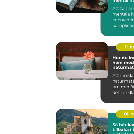
mental hä
Att ta ha
mentala h
behöver in
komplicera
tidskrävand
11. n
Hur du in
hem med
naturmate
Att inred
naturmate
om mer än 
det handl
känsla. N&.
01. 
Så här ka
tillbaka i