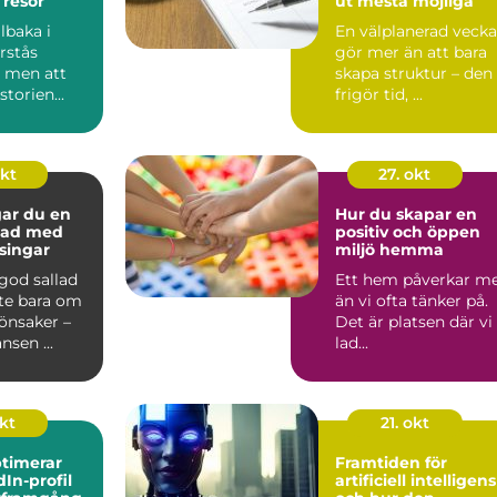
 resor
ut mesta möjliga
llbaka i
En välplanerad vecka
örstås
gör mer än att bara
– men att
skapa struktur – den
torien...
frigör tid, ...
okt
27. okt
gar du en
Hur du skapar en
llad med
positiv och öppen
ssingar
miljö hemma
 god sallad
Ett hem påverkar m
nte bara om
än vi ofta tänker på.
önsaker –
Det är platsen där vi
nsen ...
lad...
okt
21. okt
timerar
Framtiden för
dIn-profil
artificiell intelligens