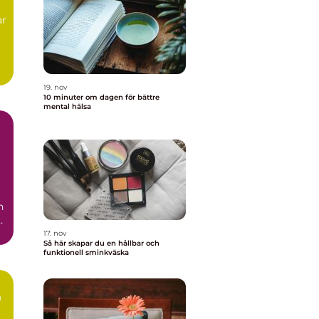
ar
g
19. nov
10 minuter om dagen för bättre
mental hälsa
n
r
17. nov
Så här skapar du en hållbar och
funktionell sminkväska
n