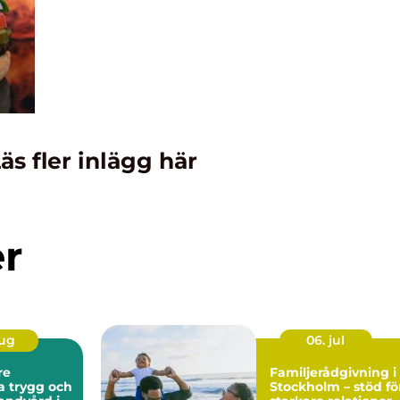
äs fler inlägg här
er
aug
06. jul
re
Familjerådgivning i
och
Stockholm – stöd fö