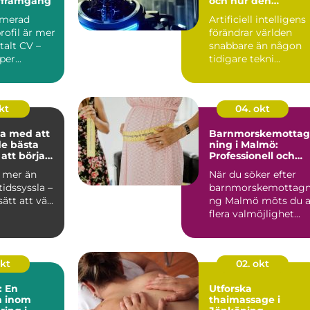
ärframgång
och hur den
påverkar oss
imerad
Artificiell intelligens
rofil är mer
förändrar världen
italt CV –
snabbare än någon
per...
tidigare tekni...
kt
04. okt
a med att
Barnmorskemottag
de bästa
ning i Malmö:
att börja
Professionell och
personlig mödravår
r mer än
När du söker efter
tidssyssla –
barnmorskemottagn
ätt att vä...
ng Malmö möts du 
flera valmöjlighet...
okt
02. okt
: En
Utforska
n inom
thaimassage i