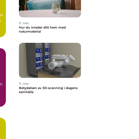
te
s
11. nov
Hur du inreder ditt hem med
naturmaterial
en
11. nov
Betydelsen av 3D-scanning i dagens
samhälle