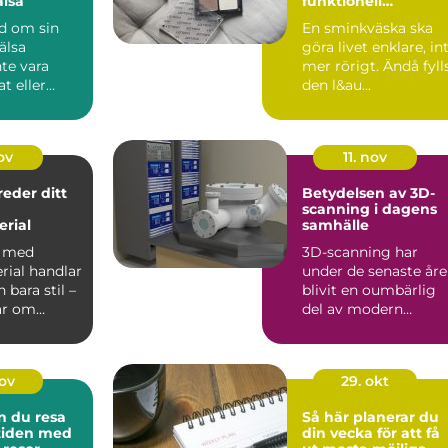
lsa
funktionell
sminkväska
nd om sin
En sminkväska ska
älsa
göra livet enklare, in
te vara
mer rörigt. Ändå fyll
t eller
den l&au...
e. Of...
ov
11. nov
reder ditt
Betydelsen av 3D-
scanning i dagens
rial
samhälle
a med
3D-scanning har
rial handlar
under de senaste år
bara stil –
blivit en oumbärlig
ar om
del av modern
..
teknologi och erb...
nov
29. okt
n du resa
Så här planerar du
 tiden med
din vecka för att få