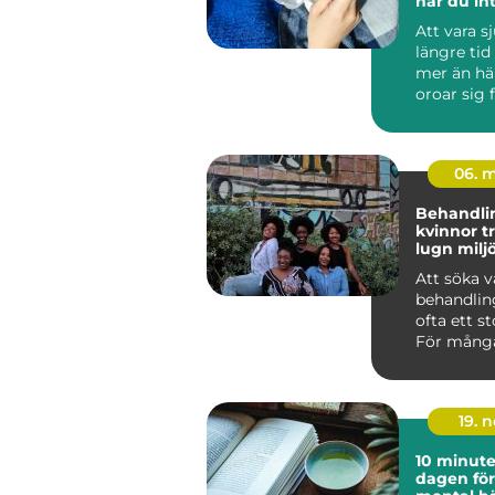
när du in
arbeta
Att vara s
längre tid
mer än hä
oroar sig 
inkomsten
och hur ...
06. 
Behandl
kvinnor trygg vård i
lugn milj
Att söka v
behandlin
ofta ett st
För många
handlar d
läm...
19. 
10 minut
dagen för