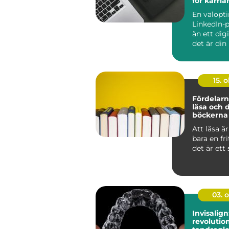
för karri
En välopt
LinkedIn-p
än ett dig
det är din 
15. o
Fördelarn
läsa och 
böckerna 
med
Att läsa ä
bara en fri
det är ett s
03. 
Invisalign
revolutio