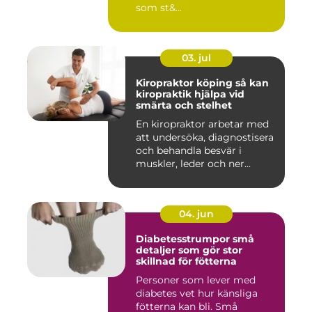
som st&...
03. jul
Kiropraktor köping så kan
kiropraktik hjälpa vid
smärta och stelhet
En kiropraktor arbetar med
att undersöka, diagnostisera
och behandla besvär i
muskler, leder och ner...
04. jun
Diabetesstrumpor små
detaljer som gör stor
skillnad för fötterna
Personer som lever med
diabetes vet hur känsliga
fötterna kan bli. Små