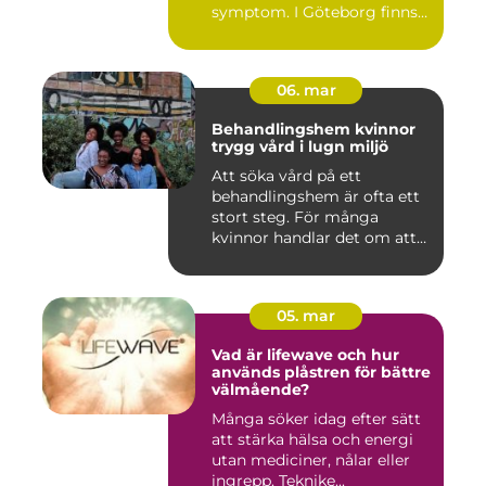
symptom. I Göteborg finns
fl...
06. mar
Behandlingshem kvinnor
trygg vård i lugn miljö
Att söka vård på ett
behandlingshem är ofta ett
stort steg. För många
kvinnor handlar det om att
läm...
05. mar
Vad är lifewave och hur
används plåstren för bättre
välmående?
Många söker idag efter sätt
att stärka hälsa och energi
utan mediciner, nålar eller
ingrepp. Teknike...