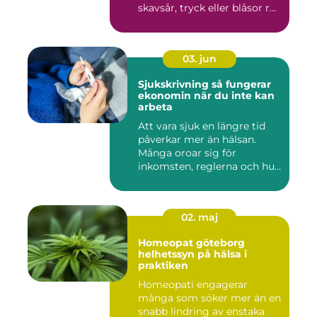
skavsår, tryck eller blåsor r...
03. jun
Sjukskrivning så fungerar
ekonomin när du inte kan
arbeta
Att vara sjuk en längre tid
påverkar mer än hälsan.
Många oroar sig för
inkomsten, reglerna och hur
...
02. maj
Homeopat göteborg
helhetssyn på hälsa i
praktiken
Homeopati engagerar
många som söker mer än en
snabb lindring av enstaka