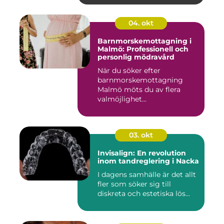
04. okt
Barnmorskemottagning i
Malmö: Professionell och
personlig mödravård
När du söker efter
barnmorskemottagning
Malmö möts du av flera
valmöjlighet...
03. okt
Invisalign: En revolution
inom tandreglering i Nacka
I dagens samhälle är det allt
fler som söker sig till
diskreta och estetiska lös...