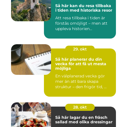
Så här kan du resa tillbaka
i tiden med historiska resor
Att resa tillbaka i tiden är
förstås omöjligt – men att
uppleva historien...
29. okt
Så här planerar du din
vecka för att få ut mesta
möjliga
En välplanerad vecka gör
mer än att bara skapa
struktur – den frigör tid, ...
28. okt
Så här lagar du en fräsch
sallad med olika dressingar