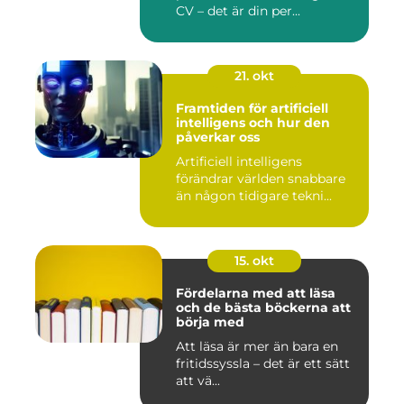
CV – det är din per...
21. okt
Framtiden för artificiell
intelligens och hur den
påverkar oss
Artificiell intelligens
förändrar världen snabbare
än någon tidigare tekni...
15. okt
Fördelarna med att läsa
och de bästa böckerna att
börja med
Att läsa är mer än bara en
fritidssyssla – det är ett sätt
att vä...