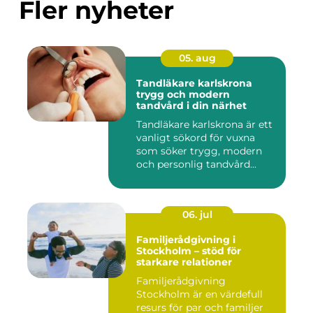
Fler nyheter
05. aug
Tandläkare karlskrona
trygg och modern
tandvård i din närhet
Tandläkare karlskrona är ett
vanligt sökord för vuxna
som söker trygg, modern
och personlig tandvård...
06. jul
Familjerådgivning i
Stockholm – stöd för
starkare relationer
Familjerådgivning
Stockholm är en värdefull
resurs för par och familjer