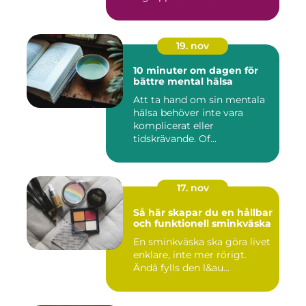
19. nov
10 minuter om dagen för
bättre mental hälsa
Att ta hand om sin mentala
hälsa behöver inte vara
komplicerat eller
tidskrävande. Of...
17. nov
Så här skapar du en hållbar
och funktionell sminkväska
En sminkväska ska göra livet
enklare, inte mer rörigt.
Ändå fylls den l&au...