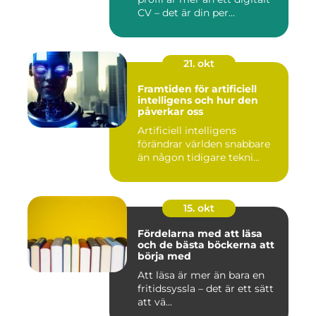
CV – det är din per...
21. okt
Framtiden för artificiell
intelligens och hur den
påverkar oss
Artificiell intelligens
förändrar världen snabbare
än någon tidigare tekni...
15. okt
Fördelarna med att läsa
och de bästa böckerna att
börja med
Att läsa är mer än bara en
fritidssyssla – det är ett sätt
att vä...