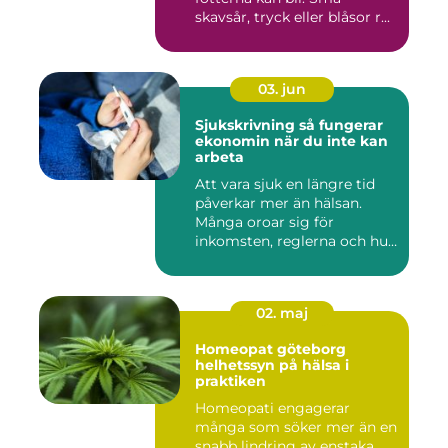
skavsår, tryck eller blåsor r...
03. jun
Sjukskrivning så fungerar
ekonomin när du inte kan
arbeta
Att vara sjuk en längre tid
påverkar mer än hälsan.
Många oroar sig för
inkomsten, reglerna och hur
...
02. maj
Homeopat göteborg
helhetssyn på hälsa i
praktiken
Homeopati engagerar
många som söker mer än en
snabb lindring av enstaka