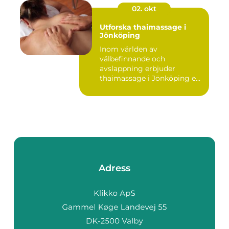
02. okt
Utforska thaimassage i
Jönköping
Inom världen av
välbefinnande och
avslappning erbjuder
thaimassage i Jönköping e...
Adress