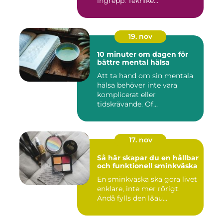
ingrepp. Teknike...
19. nov
10 minuter om dagen för
bättre mental hälsa
Att ta hand om sin mentala
hälsa behöver inte vara
komplicerat eller
tidskrävande. Of...
17. nov
Så här skapar du en hållbar
och funktionell sminkväska
En sminkväska ska göra livet
enklare, inte mer rörigt.
Ändå fylls den l&au...