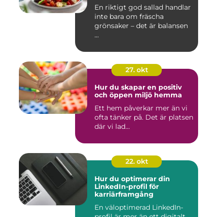
En riktigt god sallad handlar
inte bara om fräscha
grönsaker – det är balansen
...
27. okt
Hur du skapar en positiv
och öppen miljö hemma
Ett hem påverkar mer än vi
ofta tänker på. Det är platsen
där vi lad...
22. okt
Hur du optimerar din
LinkedIn-profil för
karriärframgång
En väloptimerad LinkedIn-
profil är mer än ett digitalt