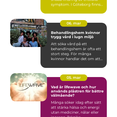
symptom. I Göteborg finns
fl...
06. mar
Behandlingshem kvinnor
trygg vård i lugn miljö
Att söka vård på ett
behandlingshem är ofta ett
stort steg. För många
kvinnor handlar det om att
läm...
05. mar
Vad är lifewave och hur
används plåstren för bättre
välmående?
Många söker idag efter sätt
att stärka hälsa och energi
utan mediciner, nålar eller