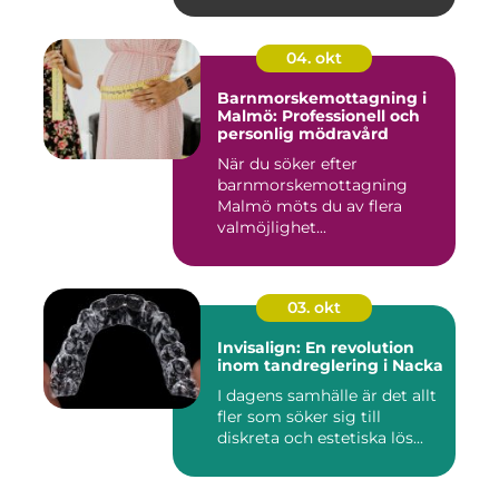
04. okt
Barnmorskemottagning i
Malmö: Professionell och
personlig mödravård
När du söker efter
barnmorskemottagning
Malmö möts du av flera
valmöjlighet...
03. okt
Invisalign: En revolution
inom tandreglering i Nacka
I dagens samhälle är det allt
fler som söker sig till
diskreta och estetiska lös...