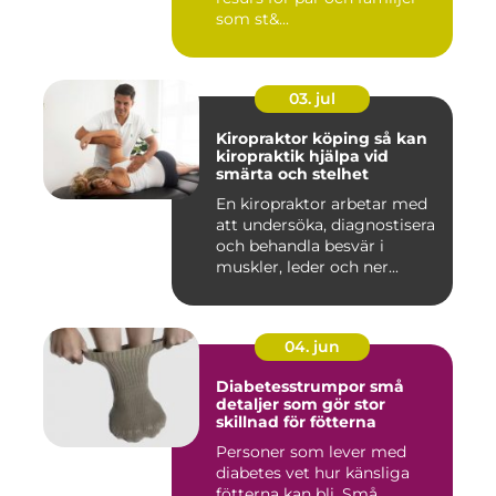
som st&...
03. jul
Kiropraktor köping så kan
kiropraktik hjälpa vid
smärta och stelhet
En kiropraktor arbetar med
att undersöka, diagnostisera
och behandla besvär i
muskler, leder och ner...
04. jun
Diabetesstrumpor små
detaljer som gör stor
skillnad för fötterna
Personer som lever med
diabetes vet hur känsliga
fötterna kan bli. Små