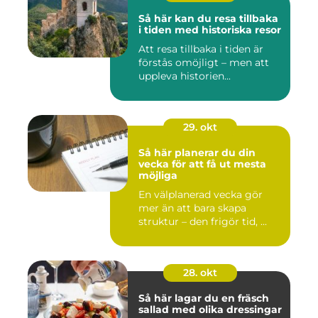
Så här kan du resa tillbaka
i tiden med historiska resor
Att resa tillbaka i tiden är
förstås omöjligt – men att
uppleva historien...
29. okt
Så här planerar du din
vecka för att få ut mesta
möjliga
En välplanerad vecka gör
mer än att bara skapa
struktur – den frigör tid, ...
28. okt
Så här lagar du en fräsch
sallad med olika dressingar