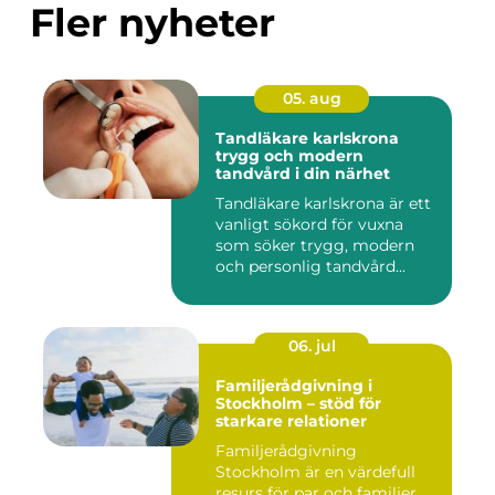
Fler nyheter
05. aug
Tandläkare karlskrona
trygg och modern
tandvård i din närhet
Tandläkare karlskrona är ett
vanligt sökord för vuxna
som söker trygg, modern
och personlig tandvård...
06. jul
Familjerådgivning i
Stockholm – stöd för
starkare relationer
Familjerådgivning
Stockholm är en värdefull
resurs för par och familjer