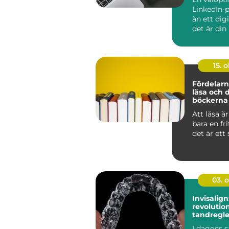
LinkedIn-p
än ett dig
det är din 
15. o
Fördelarn
läsa och 
böckerna 
med
Att läsa ä
bara en fri
det är ett s
03. 
Invisalign
revolutio
tandregle
Nacka
I dagens s