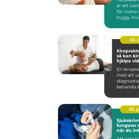
är ett van
för vuxna
trygg, mo
personlig 
03. j
Kiroprakt
så kan ki
hjälpa vi
och stelh
En kiropra
med att u
diagnosti
behandla b
muskler, l
ner...
03. 
Sjukskrivni
fungerar
när du in
arbeta
Att vara s