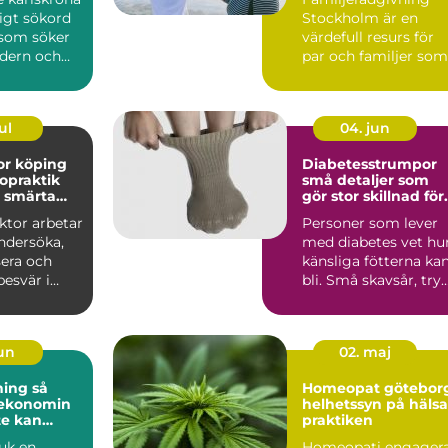
ligt sökord
Stockholm är en
 som söker
värdefull resurs för
dern och
par och familjer som
tandvård...
st&...
ul
04. jun
or köping
Diabetesstrumpor
ropraktik
små detaljer som
d smärta
gör stor skillnad för
et
fötterna
ktor arbetar
Personer som lever
ndersöka,
med diabetes vet hu
sera och
känsliga fötterna ka
esvär i
bli. Små skavsår, try
eder och
eller blåsor r...
jun
02. maj
ng så
Homeopat götebor
 ekonomin
helhetssyn på hälsa
te kan
praktiken
juk en
Homeopati engager