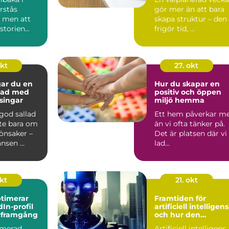
örstås
gör mer än att bara
– men att
skapa struktur – den
torien...
frigör tid, ...
okt
27. okt
gar du en
Hur du skapar en
llad med
positiv och öppen
ssingar
miljö hemma
 god sallad
Ett hem påverkar m
nte bara om
än vi ofta tänker på.
önsaker –
Det är platsen där vi
nsen ...
lad...
okt
21. okt
timerar
Framtiden för
dIn-profil
artificiell intelligens
ärframgång
och hur den
påverkar oss
imerad
Artificiell intelligens