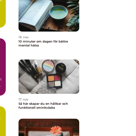
g
19. nov
10 minuter om dagen för bättre
mental hälsa
n
r
17. nov
Så här skapar du en hållbar och
funktionell sminkväska
n