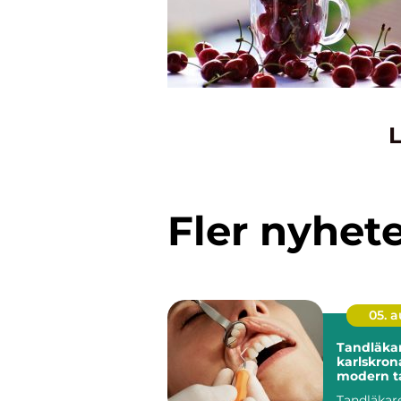
L
Fler nyhet
05. 
Tandläka
karlskrona trygg 
modern t
din närhe
Tandläkar