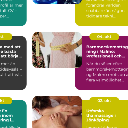
rofil är mer
förändrar världen
italt CV –
snabbare än någon
per...
tidigare tekni...
kt
04. okt
a med att
Barnmorskemottag
de bästa
ning i Malmö:
att börja
Professionell och
personlig mödravår
r mer än
När du söker efter
tidssyssla –
barnmorskemottagn
ätt att vä...
ng Malmö möts du 
flera valmöjlighet...
okt
02. okt
: En
Utforska
n inom
thaimassage i
ring i
Jönköping
amhälle är
Inom världen av