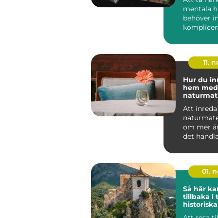
mentala h
behöver in
komplicera
tidskrävand
11. n
Hur du in
hem med
naturmate
Att inred
naturmate
om mer än 
det handl
känsla. N&.
01. 
Så här ka
tillbaka i
historiska
Att resa ti