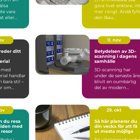
älsa
göra livet enklare, in
te vara
mer rörigt. Ändå fyll
t eller
den l&au...
e. Of...
ov
11. nov
reder ditt
Betydelsen av 3D-
scanning i dagens
rial
samhälle
a med
3D-scanning har
rial handlar
under de senaste år
bara stil –
blivit en oumbärlig
ar om
del av modern
..
teknologi och erb...
nov
29. okt
n du resa
Så här planerar du
 tiden med
din vecka för att få
 resor
ut mesta möjliga
llbaka i
En välplanerad vecka