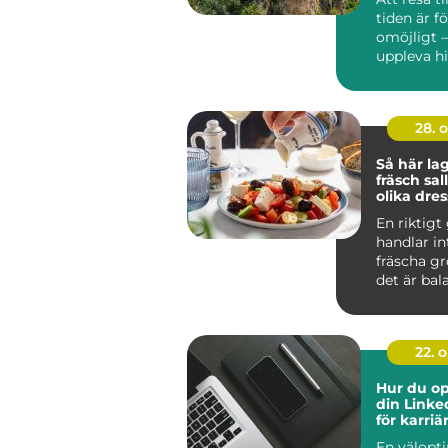
tiden är f
omöjligt 
uppleva his
28. 
Så här la
fräsch sa
olika dre
En riktigt
handlar i
fräscha gr
det är bala
22. 
Hur du op
din Linke
för karri
En välopt