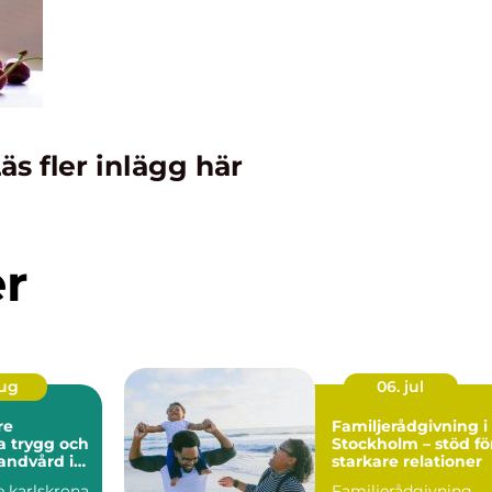
äs fler inlägg här
er
aug
06. jul
re
Familjerådgivning i
och
Stockholm – stöd fö
andvård i
starkare relationer
t
e karlskrona
Familjerådgivning