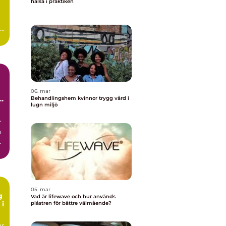
hälsa i praktiken
06. mar
Behandlingshem kvinnor trygg vård i
lugn miljö
r
n
ck
05. mar
g
Vad är lifewave och hur används
 i
plåstren för bättre välmående?
ar