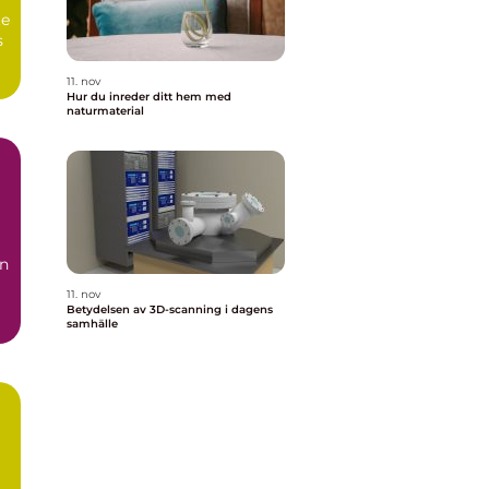
te
s
11. nov
Hur du inreder ditt hem med
naturmaterial
en
11. nov
Betydelsen av 3D-scanning i dagens
samhälle