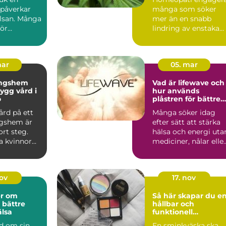
 påverkar
många som söker
lsan. Många
mer än en snabb
för
lindring av enstaka
, reglerna
symptom. I Götebor
finns fl...
mar
05. mar
ingshem
Vad är lifewave och
hur används
ö
plåstren för bättre
välmående?
ård på ett
Många söker idag
gshem är
efter sätt att stärka
ort steg.
hälsa och energi uta
 kvinnor
mediciner, nålar elle
et om att
ingrepp. Teknike...
nov
17. nov
er om
Så här skapar du e
 bättre
hållbar och
lsa
funktionell
sminkväska
nd om sin
En sminkväska ska