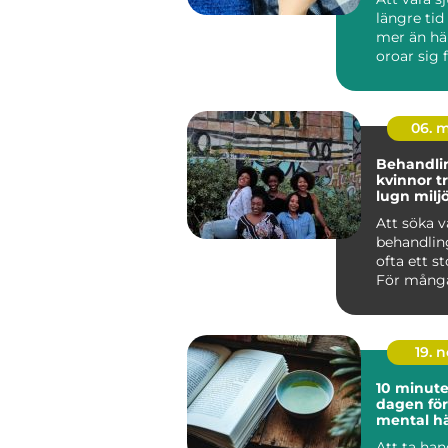
längre tid
mer än hä
oroar sig 
inkomsten
och hur ...
06. 
Behandl
kvinnor trygg vård i
lugn milj
Att söka v
behandlin
ofta ett st
För många
handlar d
läm...
19. 
10 minut
dagen för
mental hä
Att ta ha