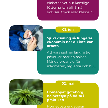
diabetes vet hur känsliga
fötterna kan bli. Små
skavsår, tryck eller blåsor r...
03. jun
Sjukskrivning så fungerar
ekonomin när du inte kan
arbeta
Att vara sjuk en längre tid
påverkar mer än hälsan.
Många oroar sig för
inkomsten, reglerna och hur
...
02. maj
Homeopat göteborg
helhetssyn på hälsa i
praktiken
Homeopati engagerar