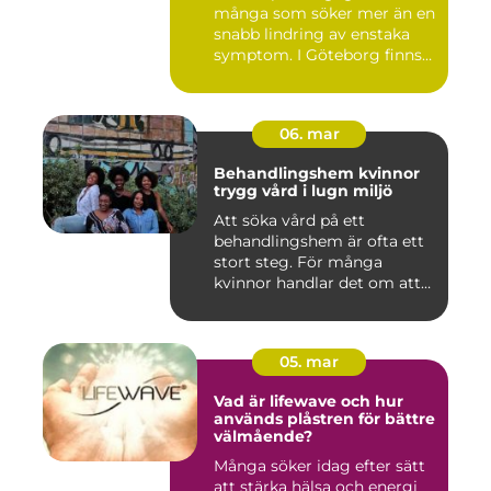
många som söker mer än en
snabb lindring av enstaka
symptom. I Göteborg finns
fl...
06. mar
Behandlingshem kvinnor
trygg vård i lugn miljö
Att söka vård på ett
behandlingshem är ofta ett
stort steg. För många
kvinnor handlar det om att
läm...
05. mar
Vad är lifewave och hur
används plåstren för bättre
välmående?
Många söker idag efter sätt
att stärka hälsa och energi