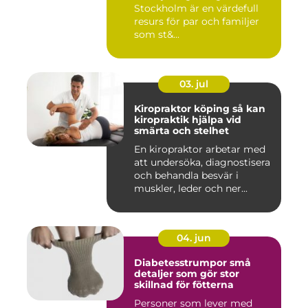
Stockholm är en värdefull
resurs för par och familjer
som st&...
03. jul
Kiropraktor köping så kan
kiropraktik hjälpa vid
smärta och stelhet
En kiropraktor arbetar med
att undersöka, diagnostisera
och behandla besvär i
muskler, leder och ner...
04. jun
Diabetesstrumpor små
detaljer som gör stor
skillnad för fötterna
Personer som lever med