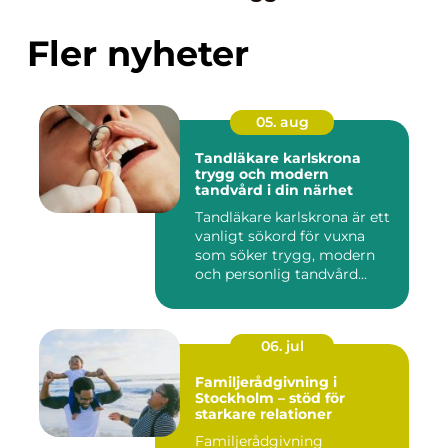
Fler nyheter
05. aug
Tandläkare karlskrona
trygg och modern
tandvård i din närhet
Tandläkare karlskrona är ett
vanligt sökord för vuxna
som söker trygg, modern
och personlig tandvård...
06. jul
Familjerådgivning i
Stockholm – stöd för
starkare relationer
Familjerådgivning