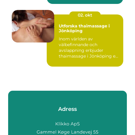
02. okt
Utforska thaimassage i
Jönköping
Inom världen av
välbefinnande och
avslappning erbjuder
thaimassage i Jönköping e...
Adress