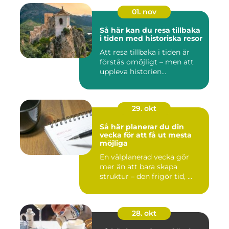
01. nov
Så här kan du resa tillbaka
i tiden med historiska resor
Att resa tillbaka i tiden är
förstås omöjligt – men att
uppleva historien...
29. okt
Så här planerar du din
vecka för att få ut mesta
möjliga
En välplanerad vecka gör
mer än att bara skapa
struktur – den frigör tid, ...
28. okt