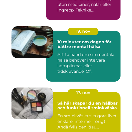
utan mediciner, nålar eller
ingrepp. Teknike...
19. nov
10 minuter om dagen för
bättre mental hälsa
Att ta hand om sin mentala
hälsa behöver inte vara
komplicerat eller
tidskrävande. Of...
17. nov
Så här skapar du en hållbar
och funktionell sminkväska
En sminkväska ska göra livet
enklare, inte mer rörigt.
Ändå fylls den l&au...