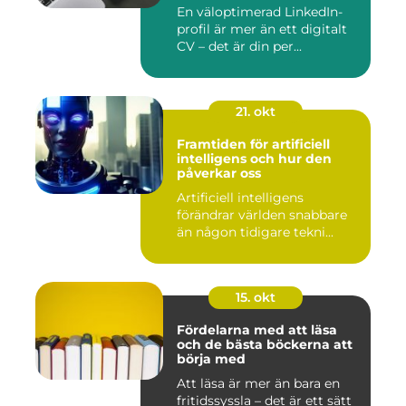
En väloptimerad LinkedIn-
profil är mer än ett digitalt
CV – det är din per...
21. okt
Framtiden för artificiell
intelligens och hur den
påverkar oss
Artificiell intelligens
förändrar världen snabbare
än någon tidigare tekni...
15. okt
Fördelarna med att läsa
och de bästa böckerna att
börja med
Att läsa är mer än bara en
fritidssyssla – det är ett sätt