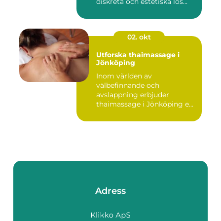
diskreta och estetiska lös...
02. okt
Utforska thaimassage i
Jönköping
Inom världen av
välbefinnande och
avslappning erbjuder
thaimassage i Jönköping e...
Adress