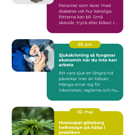
Personer som lever med
diabetes vet hur känsliga
fötterna kan bli. Små
skavsår, tryck eller blåsor r...
03. jun
Sjukskrivning så fungerar
ekonomin när du inte kan
arbeta
Att vara sjuk en längre tid
påverkar mer än hälsan.
Många oroar sig för
inkomsten, reglerna och hur
...
02. maj
Homeopat göteborg
helhetssyn på hälsa i
praktiken