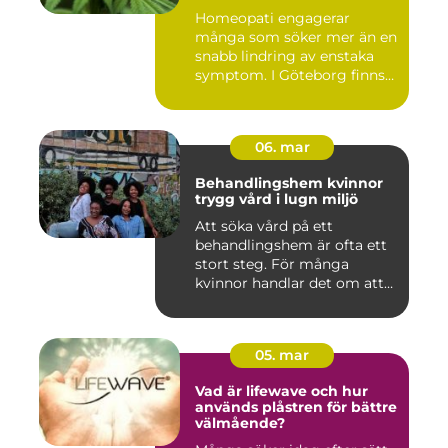
Homeopati engagerar
många som söker mer än en
snabb lindring av enstaka
symptom. I Göteborg finns
fl...
06. mar
Behandlingshem kvinnor
trygg vård i lugn miljö
Att söka vård på ett
behandlingshem är ofta ett
stort steg. För många
kvinnor handlar det om att
läm...
05. mar
Vad är lifewave och hur
används plåstren för bättre
välmående?