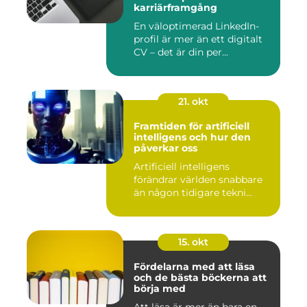
karriärframgång
En väloptimerad LinkedIn-
profil är mer än ett digitalt
CV – det är din per...
21. okt
Framtiden för artificiell
intelligens och hur den
påverkar oss
Artificiell intelligens
förändrar världen snabbare
än någon tidigare tekni...
15. okt
Fördelarna med att läsa
och de bästa böckerna att
börja med