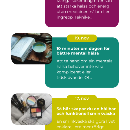
Många söker idag efter sätt
att stärka hälsa och energi
utan mediciner, nålar eller
ingrepp. Teknike...
19. nov
10 minuter om dagen för
bättre mental hälsa
Att ta hand om sin mentala
hälsa behöver inte vara
komplicerat eller
tidskrävande. Of...
17. nov
Så här skapar du en hållbar
och funktionell sminkväska
En sminkväska ska göra livet
enklare, inte mer rörigt.