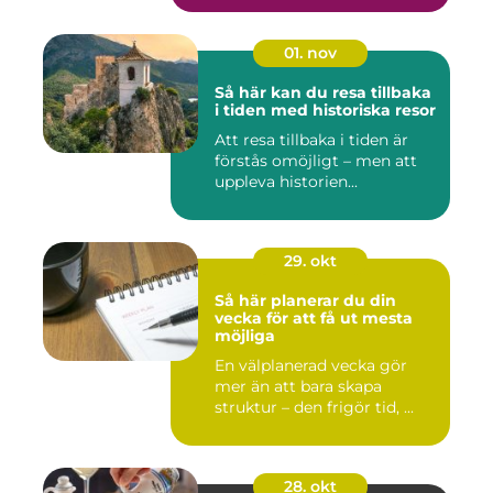
01. nov
Så här kan du resa tillbaka
i tiden med historiska resor
Att resa tillbaka i tiden är
förstås omöjligt – men att
uppleva historien...
29. okt
Så här planerar du din
vecka för att få ut mesta
möjliga
En välplanerad vecka gör
mer än att bara skapa
struktur – den frigör tid, ...
28. okt