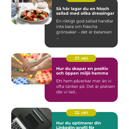
Så här lagar du en fräsch
sallad med olika dressingar
En riktigt god sallad handlar
inte bara om fräscha
grönsaker – det är balansen
...
27. okt
Hur du skapar en positiv
och öppen miljö hemma
Ett hem påverkar mer än vi
ofta tänker på. Det är platsen
där vi lad...
22. okt
Hur du optimerar din
LinkedIn-profil för