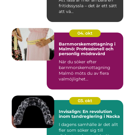
Att läsa är mer än bara en
fritidssyssla – det är ett sätt
att vä...
04. okt
Barnmorskemottagning i
Malmö: Professionell och
personlig mödravård
När du söker efter
barnmorskemottagning
Malmö möts du av flera
valmöjlighet...
03. okt
Invisalign: En revolution
inom tandreglering i Nacka
I dagens samhälle är det allt
fler som söker sig till