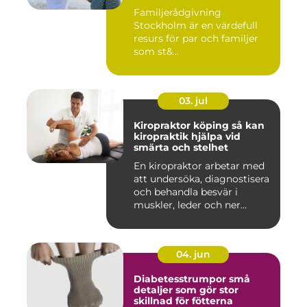
Familjerådgivning
Stockholm är en värdefull
resurs för par och familjer
som st&...
03. jul
Kiropraktor köping så kan
kiropraktik hjälpa vid
smärta och stelhet
En kiropraktor arbetar med
att undersöka, diagnostisera
och behandla besvär i
muskler, leder och ner...
04. jun
Diabetesstrumpor små
detaljer som gör stor
skillnad för fötterna