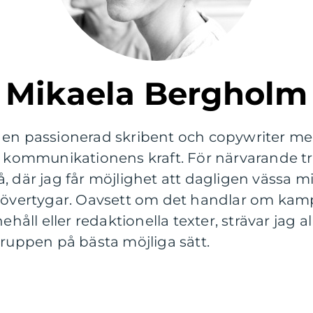
Mikaela Bergholm
 en passionerad skribent och copywriter med
r kommunikationens kraft. För närvarande tri
, där jag får möjlighet att dagligen vässa m
h övertygar. Oavsett om det handlar om kam
l eller redaktionella texter, strävar jag allt
gruppen på bästa möjliga sätt.