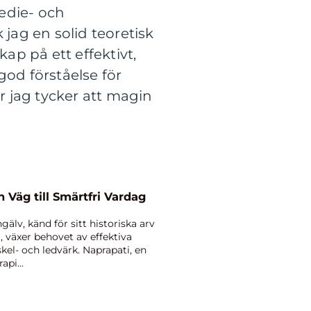
edie- och
ag en solid teoretisk
p på ett effektivt,
god förståelse för
r jag tycker att magin
 Väg till Smärtfri Vardag
älv, känd för sitt historiska arv
 växer behovet av effektiva
l- och ledvärk. Naprapati, en
pi...