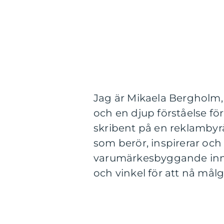
Jag är Mikaela Bergholm,
och en djup förståelse fö
skribent på en reklambyrå
som berör, inspirerar oc
varumärkesbyggande innehål
och vinkel för att nå mål