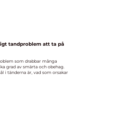
ligt tandproblem att ta på
t problem som drabbar många
ika grad av smärta och obehag.
hål i tänderna är, vad som orsakar