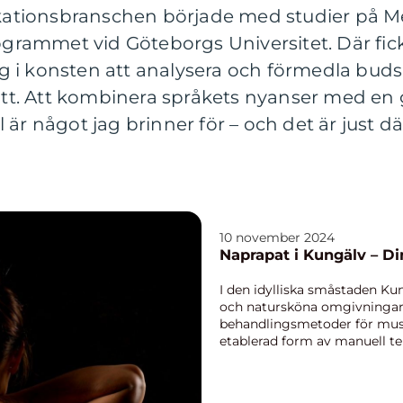
tionsbranschen började med studier på M
ammet vid Göteborgs Universitet. Där fick j
i konsten att analysera och förmedla budska
sätt. Att kombinera språkets nyanser med en 
är något jag brinner för – och det är just dä
10 november 2024
Naprapat i Kungälv – Din
I den idylliska småstaden Kung
och natursköna omgivningar,
behandlingsmetoder för muske
etablerad form av manuell tera