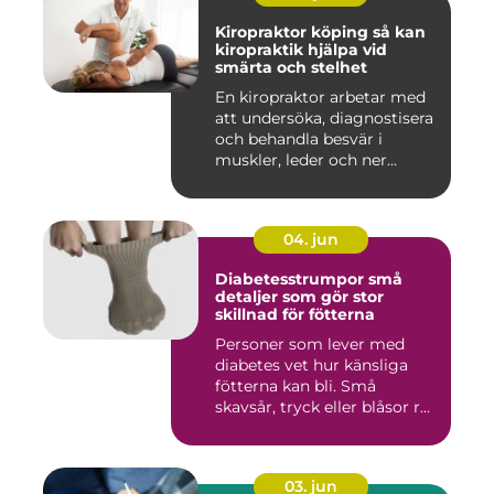
Kiropraktor köping så kan
kiropraktik hjälpa vid
smärta och stelhet
En kiropraktor arbetar med
att undersöka, diagnostisera
och behandla besvär i
muskler, leder och ner...
04. jun
Diabetesstrumpor små
detaljer som gör stor
skillnad för fötterna
Personer som lever med
diabetes vet hur känsliga
fötterna kan bli. Små
skavsår, tryck eller blåsor r...
03. jun