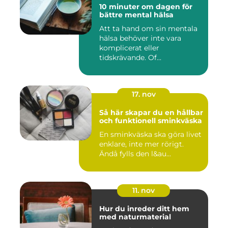
10 minuter om dagen för
bättre mental hälsa
Att ta hand om sin mentala
hälsa behöver inte vara
komplicerat eller
tidskrävande. Of...
17. nov
Så här skapar du en hållbar
och funktionell sminkväska
En sminkväska ska göra livet
enklare, inte mer rörigt.
Ändå fylls den l&au...
11. nov
Hur du inreder ditt hem
med naturmaterial