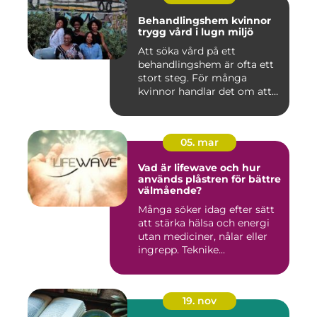
Behandlingshem kvinnor
trygg vård i lugn miljö
Att söka vård på ett
behandlingshem är ofta ett
stort steg. För många
kvinnor handlar det om att
läm...
05. mar
Vad är lifewave och hur
används plåstren för bättre
välmående?
Många söker idag efter sätt
att stärka hälsa och energi
utan mediciner, nålar eller
ingrepp. Teknike...
19. nov