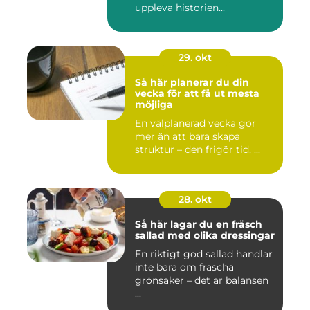
uppleva historien...
29. okt
Så här planerar du din
vecka för att få ut mesta
möjliga
En välplanerad vecka gör
mer än att bara skapa
struktur – den frigör tid, ...
28. okt
Så här lagar du en fräsch
sallad med olika dressingar
En riktigt god sallad handlar
inte bara om fräscha
grönsaker – det är balansen
...