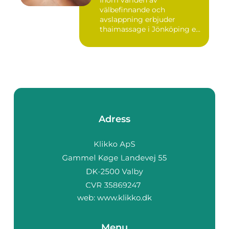
välbefinnande och
avslappning erbjuder
thaimassage i Jönköping e...
Adress
web:
www.klikko.dk
Menu