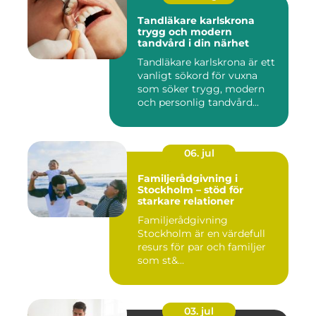
Tandläkare karlskrona
trygg och modern
tandvård i din närhet
Tandläkare karlskrona är ett
vanligt sökord för vuxna
som söker trygg, modern
och personlig tandvård...
06. jul
Familjerådgivning i
Stockholm – stöd för
starkare relationer
Familjerådgivning
Stockholm är en värdefull
resurs för par och familjer
som st&...
03. jul