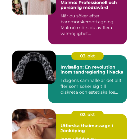
Malmö: Professionell och
personlig mödravård
När du söker efter
barnmorskemottagning
Malmö möts du av flera
valmöjlighet...
03. okt
Invisalign: En revolution
inom tandreglering i Nacka
I dagens samhälle är det allt
fler som söker sig till
diskreta och estetiska lös...
02. okt
Utforska thaimassage i
Jönköping
Inom världen av