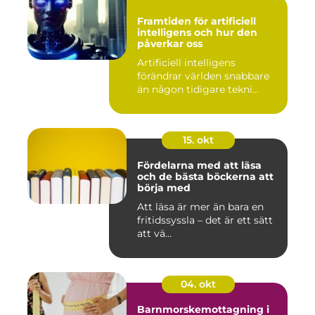
Framtiden för artificiell
intelligens och hur den
påverkar oss
Artificiell intelligens
förändrar världen snabbare
än någon tidigare tekni...
15. okt
Fördelarna med att läsa
och de bästa böckerna att
börja med
Att läsa är mer än bara en
fritidssyssla – det är ett sätt
att vä...
04. okt
Barnmorskemottagning i