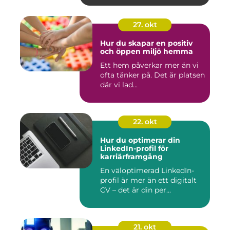
27. okt
Hur du skapar en positiv
och öppen miljö hemma
Ett hem påverkar mer än vi
ofta tänker på. Det är platsen
där vi lad...
22. okt
Hur du optimerar din
LinkedIn-profil för
karriärframgång
En väloptimerad LinkedIn-
profil är mer än ett digitalt
CV – det är din per...
21. okt