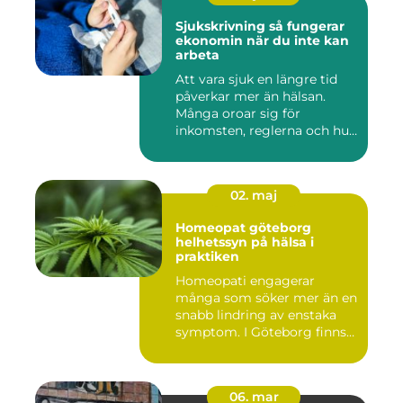
Sjukskrivning så fungerar
ekonomin när du inte kan
arbeta
Att vara sjuk en längre tid
påverkar mer än hälsan.
Många oroar sig för
inkomsten, reglerna och hur
...
02. maj
Homeopat göteborg
helhetssyn på hälsa i
praktiken
Homeopati engagerar
många som söker mer än en
snabb lindring av enstaka
symptom. I Göteborg finns
fl...
06. mar