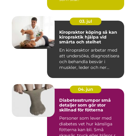
03. jul
Kiropraktor köping så kan
kiropraktik hjälpa vid
smärta och stelhet
En kiropraktor arbetar med
att undersöka, diagnostisera
och behandla besvär i
muskler, leder och ner...
04. jun
Diabetesstrumpor små
detaljer som gör stor
skillnad för fötterna
Personer som lever med
diabetes vet hur känsliga
fötterna kan bli. Små
skavsår, tryck eller blåsor r...