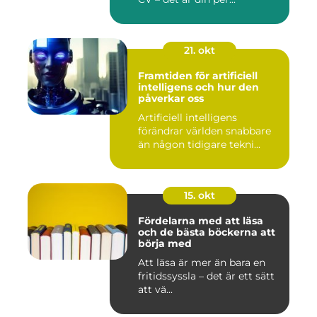
21. okt
Framtiden för artificiell
intelligens och hur den
påverkar oss
Artificiell intelligens
förändrar världen snabbare
än någon tidigare tekni...
15. okt
Fördelarna med att läsa
och de bästa böckerna att
börja med
Att läsa är mer än bara en
fritidssyssla – det är ett sätt
att vä...