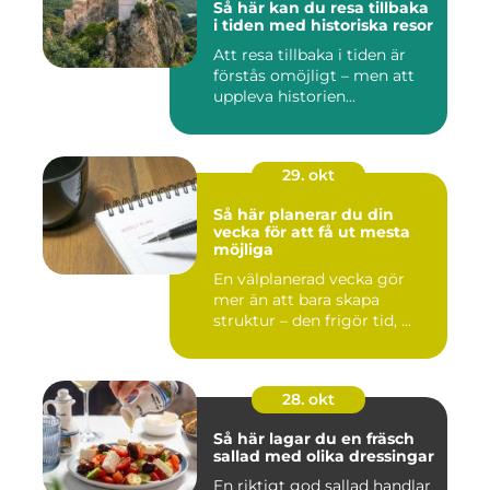
Så här kan du resa tillbaka
i tiden med historiska resor
Att resa tillbaka i tiden är
förstås omöjligt – men att
uppleva historien...
29. okt
Så här planerar du din
vecka för att få ut mesta
möjliga
En välplanerad vecka gör
mer än att bara skapa
struktur – den frigör tid, ...
28. okt
Så här lagar du en fräsch
sallad med olika dressingar
En riktigt god sallad handlar