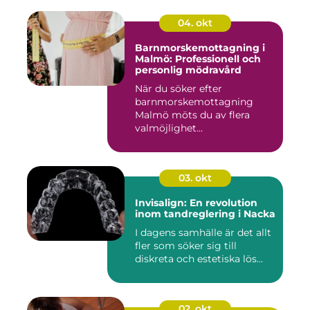
04. okt
Barnmorskemottagning i
Malmö: Professionell och
personlig mödravård
När du söker efter
barnmorskemottagning
Malmö möts du av flera
valmöjlighet...
03. okt
Invisalign: En revolution
inom tandreglering i Nacka
I dagens samhälle är det allt
fler som söker sig till
diskreta och estetiska lös...
02. okt