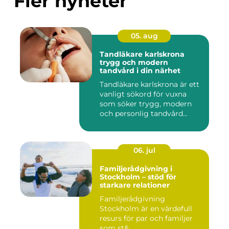
Fler nyheter
05. aug
Tandläkare karlskrona
trygg och modern
tandvård i din närhet
Tandläkare karlskrona är ett
vanligt sökord för vuxna
som söker trygg, modern
och personlig tandvård...
06. jul
Familjerådgivning i
Stockholm – stöd för
starkare relationer
Familjerådgivning
Stockholm är en värdefull
resurs för par och familjer
som st&...