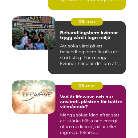
fl...
06. mar
Behandlingshem kvinnor
trygg vård i lugn miljö
Att söka vård på ett
behandlingshem är ofta ett
stort steg. För många
kvinnor handlar det om att
läm...
05. mar
Vad är lifewave och hur
används plåstren för bättre
välmående?
Många söker idag efter sätt
att stärka hälsa och energi
utan mediciner, nålar eller
ingrepp. Teknike...