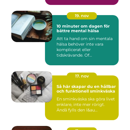
19. nov
10 minuter om dagen för
bättre mental hälsa
Att ta hand om sin mentala
hälsa behöver inte vara
komplicerat eller
tidskrävande. Of...
17. nov
Så här skapar du en hållbar
och funktionell sminkväska
En sminkväska ska göra livet
enklare, inte mer rörigt.
Ändå fylls den l&au...