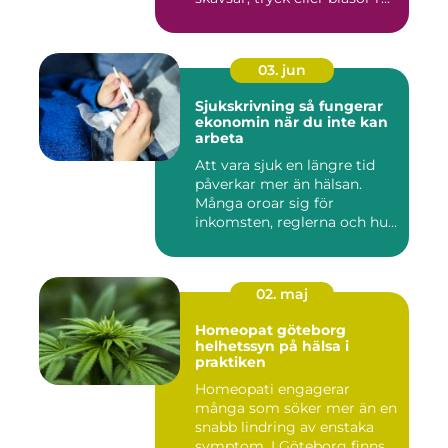
03. jun
Sjukskrivning så fungerar
ekonomin när du inte kan
arbeta
Att vara sjuk en längre tid
påverkar mer än hälsan.
Många oroar sig för
inkomsten, reglerna och hur
...
02. maj
Homeopat göteborg
helhetssyn på hälsa i
praktiken
Homeopati engagerar
många som söker mer än en
snabb lindring av enstaka
symptom. I Göteborg finns