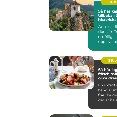
01. 
Så här ka
tillbaka i
historiska
Att resa ti
tiden är f
omöjligt 
uppleva his
28. 
Så här la
fräsch sa
olika dre
En riktigt
handlar i
fräscha gr
det är bala