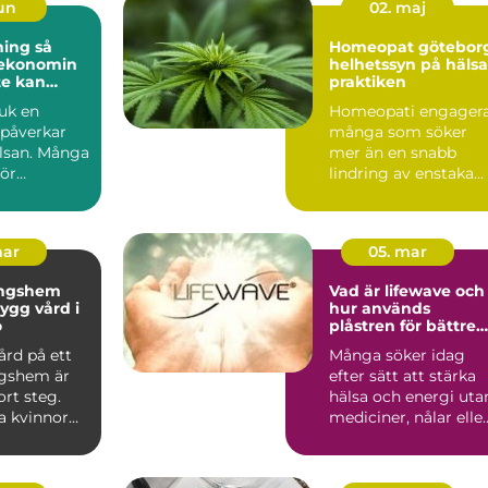
jun
02. maj
ng så
Homeopat götebor
 ekonomin
helhetssyn på hälsa
te kan
praktiken
juk en
Homeopati engager
 påverkar
många som söker
lsan. Många
mer än en snabb
för
lindring av enstaka
, reglerna
symptom. I Götebor
finns fl...
mar
05. mar
ingshem
Vad är lifewave och
hur används
ö
plåstren för bättre
välmående?
ård på ett
Många söker idag
gshem är
efter sätt att stärka
ort steg.
hälsa och energi uta
 kvinnor
mediciner, nålar elle
et om att
ingrepp. Teknike...