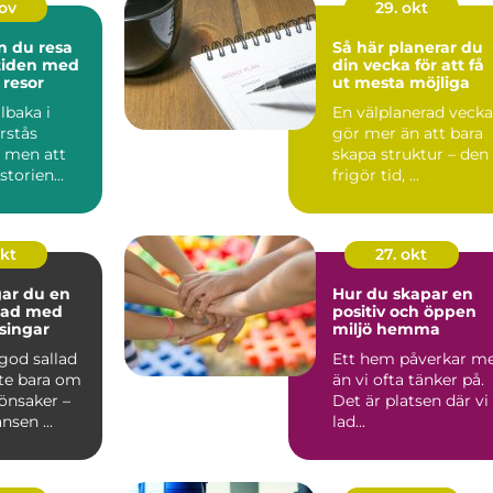
nov
29. okt
n du resa
Så här planerar du
 tiden med
din vecka för att få
 resor
ut mesta möjliga
llbaka i
En välplanerad vecka
örstås
gör mer än att bara
– men att
skapa struktur – den
torien...
frigör tid, ...
okt
27. okt
gar du en
Hur du skapar en
llad med
positiv och öppen
ssingar
miljö hemma
 god sallad
Ett hem påverkar m
nte bara om
än vi ofta tänker på.
önsaker –
Det är platsen där vi
nsen ...
lad...