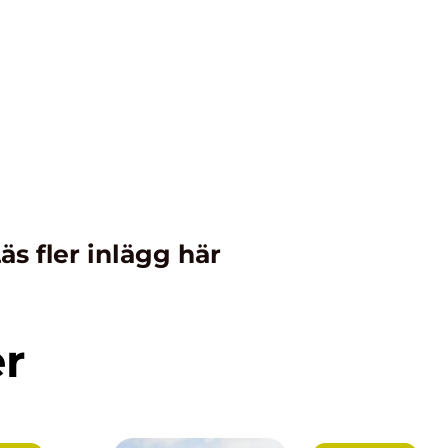
äs fler inlägg här
er