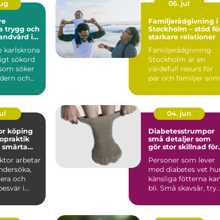
aug
06. jul
re
Familjerådgivning i
och
Stockholm – stöd fö
andvård i
starkare relationer
t
e karlskrona
Familjerådgivning
ligt sökord
Stockholm är en
 som söker
värdefull resurs för
dern och
par och familjer som
tandvård...
st&...
ul
04. jun
or köping
Diabetesstrumpor
ropraktik
små detaljer som
d smärta
gör stor skillnad för
et
fötterna
ktor arbetar
Personer som lever
ndersöka,
med diabetes vet hu
sera och
känsliga fötterna ka
esvär i
bli. Små skavsår, try
eder och
eller blåsor r...