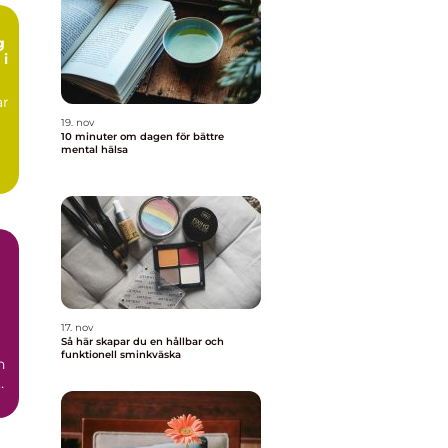
g
 i
ar
19. nov
10 minuter om dagen för bättre
mental hälsa
g
17. nov
Så här skapar du en hållbar och
funktionell sminkväska
n
r