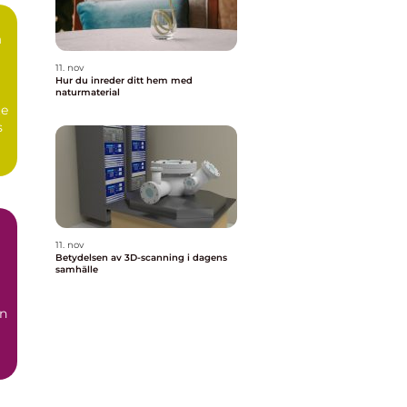
n
11. nov
Hur du inreder ditt hem med
naturmaterial
te
s
11. nov
Betydelsen av 3D-scanning i dagens
samhälle
en