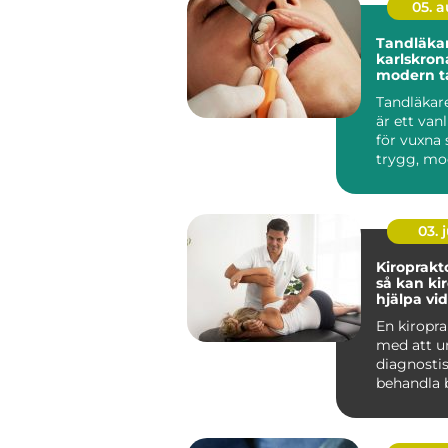
05. 
Tandläka
karlskrona trygg 
modern t
din närhe
Tandläkar
är ett van
för vuxna
trygg, mo
personlig 
03. j
Kiroprakt
så kan ki
hjälpa vi
och stelh
En kiropra
med att u
diagnosti
behandla b
muskler, l
ner...