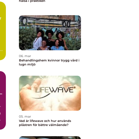
hälsa i praktiken
r
06. mar
Behandlingshem kvinnor trygg vård i
lugn miljö
r
n
05. mar
ck
Vad är lifewave och hur används
plåstren för bättre välmående?