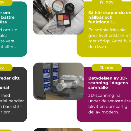
nov
17. nov
er om
Så här skapar du e
 bättre
hållbar och
lsa
funktionell
sminkväska
nd om sin
En sminkväska ska
älsa
göra livet enklare, in
te vara
mer rörigt. Ändå fyll
t eller
den l&au...
e. Of...
ov
11. nov
reder ditt
Betydelsen av 3D-
scanning i dagens
rial
samhälle
a med
3D-scanning har
rial handlar
under de senaste år
bara stil –
blivit en oumbärlig
ar om
del av modern
..
teknologi och erb...