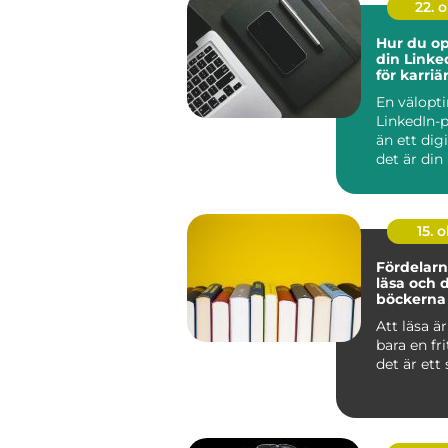
22. 
Hur du op
din Linke
för karri
En välopt
LinkedIn-p
än ett dig
det är din 
15. o
Fördelarn
läsa och 
böckerna 
med
Att läsa ä
bara en fri
det är ett s