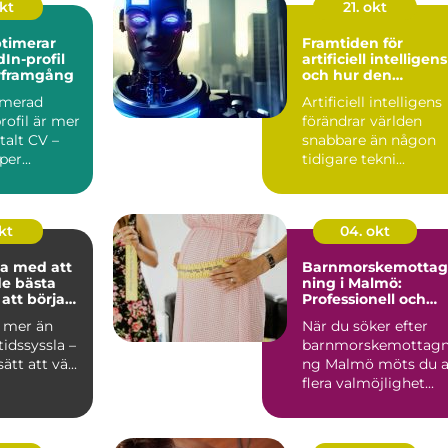
okt
21. okt
timerar
Framtiden för
dIn-profil
artificiell intelligens
ärframgång
och hur den
påverkar oss
imerad
Artificiell intelligens
rofil är mer
förändrar världen
italt CV –
snabbare än någon
per...
tidigare tekni...
kt
04. okt
a med att
Barnmorskemottag
de bästa
ning i Malmö:
att börja
Professionell och
personlig mödravår
r mer än
När du söker efter
tidssyssla –
barnmorskemottagn
ätt att vä...
ng Malmö möts du 
flera valmöjlighet...