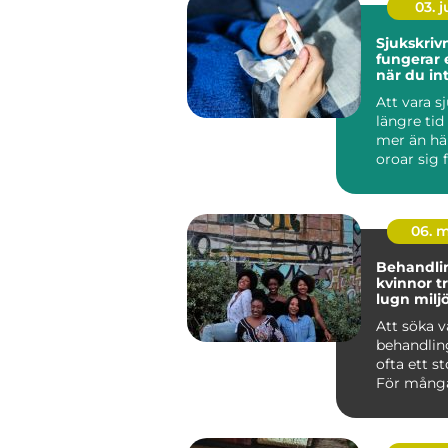
03. 
Sjukskrivni
fungerar
när du in
arbeta
Att vara s
längre tid
mer än hä
oroar sig 
inkomsten
och hur ...
06. 
Behandl
kvinnor trygg vård i
lugn milj
Att söka v
behandlin
ofta ett st
För många
handlar d
läm...