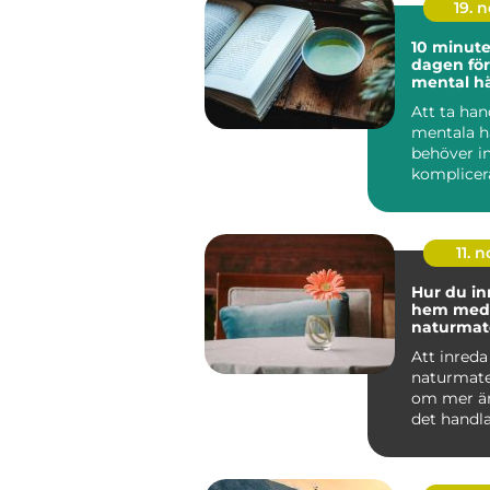
19. 
10 minut
dagen för
mental hä
Att ta ha
mentala h
behöver in
komplicera
tidskrävand
11. n
Hur du in
hem med
naturmate
Att inred
naturmate
om mer än 
det handl
känsla. N&.