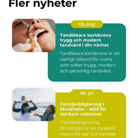
Fler nyheter
05. aug
Tandläkare karlskrona
trygg och modern
tandvård i din närhet
Tandläkare karlskrona är ett
vanligt sökord för vuxna
som söker trygg, modern
och personlig tandvård...
06. jul
Familjerådgivning i
Stockholm – stöd för
starkare relationer
Familjerådgivning
Stockholm är en värdefull
resurs för par och familjer