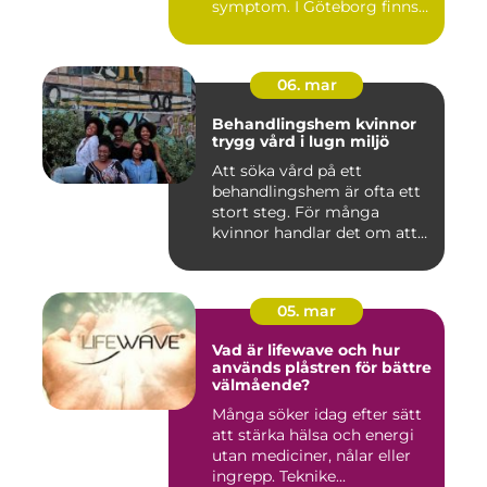
symptom. I Göteborg finns
fl...
06. mar
Behandlingshem kvinnor
trygg vård i lugn miljö
Att söka vård på ett
behandlingshem är ofta ett
stort steg. För många
kvinnor handlar det om att
läm...
05. mar
Vad är lifewave och hur
används plåstren för bättre
välmående?
Många söker idag efter sätt
att stärka hälsa och energi
utan mediciner, nålar eller
ingrepp. Teknike...