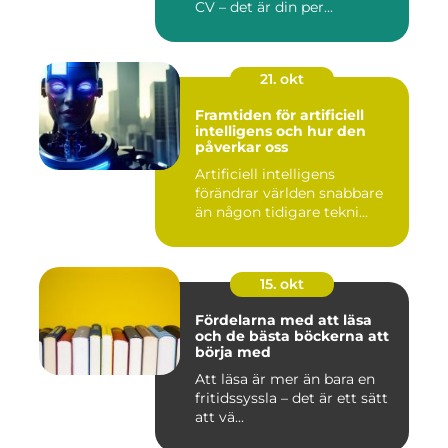
CV – det är din per...
21. okt
Framtiden för artificiell
intelligens och hur den
påverkar oss
Artificiell intelligens
förändrar världen snabbare
än någon tidigare tekni...
15. okt
Fördelarna med att läsa
och de bästa böckerna att
börja med
Att läsa är mer än bara en
fritidssyssla – det är ett sätt
att vä...