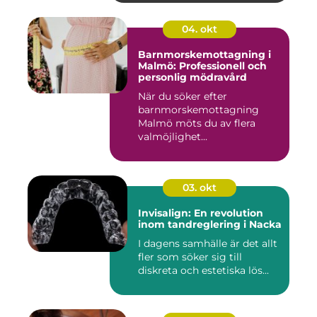
04. okt
Barnmorskemottagning i
Malmö: Professionell och
personlig mödravård
När du söker efter
barnmorskemottagning
Malmö möts du av flera
valmöjlighet...
03. okt
Invisalign: En revolution
inom tandreglering i Nacka
I dagens samhälle är det allt
fler som söker sig till
diskreta och estetiska lös...