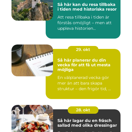
Så här kan du resa tillbaka
i tiden med historiska resor
Att resa tillbaka i tiden är
förstås omöjligt – men att
uppleva historien...
29. okt
Så här planerar du din
vecka för att få ut mesta
möjliga
En välplanerad vecka gör
mer än att bara skapa
struktur – den frigör tid, ...
28. okt
Så här lagar du en fräsch
sallad med olika dressingar