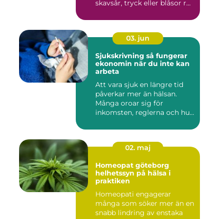
skavsår, tryck eller blåsor r...
03. jun
Sjukskrivning så fungerar
ekonomin när du inte kan
arbeta
Att vara sjuk en längre tid
påverkar mer än hälsan.
Många oroar sig för
inkomsten, reglerna och hur
...
02. maj
Homeopat göteborg
helhetssyn på hälsa i
praktiken
Homeopati engagerar
många som söker mer än en
snabb lindring av enstaka