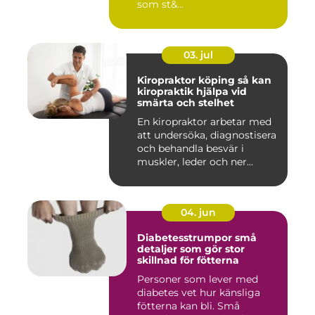
som st&...
03. jul
Kiropraktor köping så kan
kiropraktik hjälpa vid
smärta och stelhet
En kiropraktor arbetar med
att undersöka, diagnostisera
och behandla besvär i
muskler, leder och ner...
04. jun
Diabetesstrumpor små
detaljer som gör stor
skillnad för fötterna
Personer som lever med
diabetes vet hur känsliga
fötterna kan bli. Små