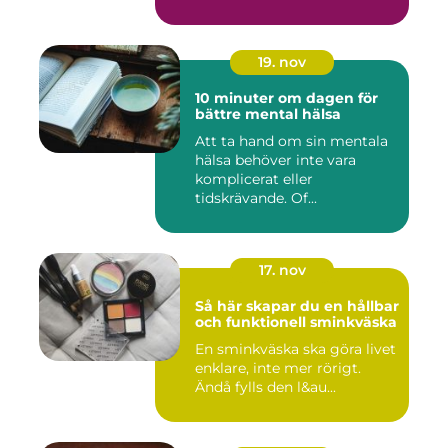
19. nov
10 minuter om dagen för
bättre mental hälsa
Att ta hand om sin mentala
hälsa behöver inte vara
komplicerat eller
tidskrävande. Of...
17. nov
Så här skapar du en hållbar
och funktionell sminkväska
En sminkväska ska göra livet
enklare, inte mer rörigt.
Ändå fylls den l&au...