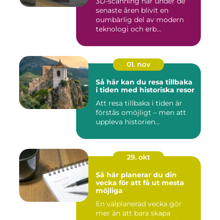
3D-scanning har under de
senaste åren blivit en
oumbärlig del av modern
teknologi och erb...
01. nov
Så här kan du resa tillbaka
i tiden med historiska resor
Att resa tillbaka i tiden är
förstås omöjligt – men att
uppleva historien...
29. okt
Så här planerar du din
vecka för att få ut mesta
möjliga
En välplanerad vecka gör
mer än att bara skapa