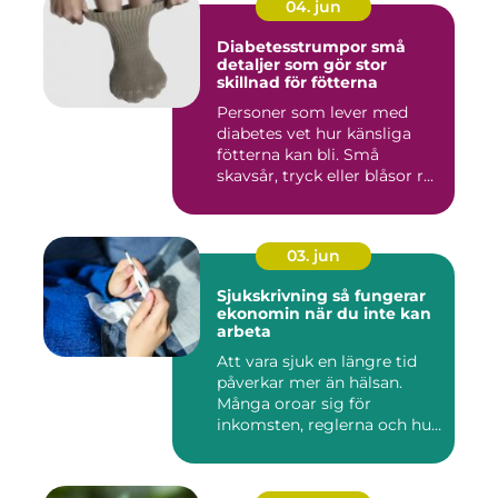
04. jun
Diabetesstrumpor små
detaljer som gör stor
skillnad för fötterna
Personer som lever med
diabetes vet hur känsliga
fötterna kan bli. Små
skavsår, tryck eller blåsor r...
03. jun
Sjukskrivning så fungerar
ekonomin när du inte kan
arbeta
Att vara sjuk en längre tid
påverkar mer än hälsan.
Många oroar sig för
inkomsten, reglerna och hur
...