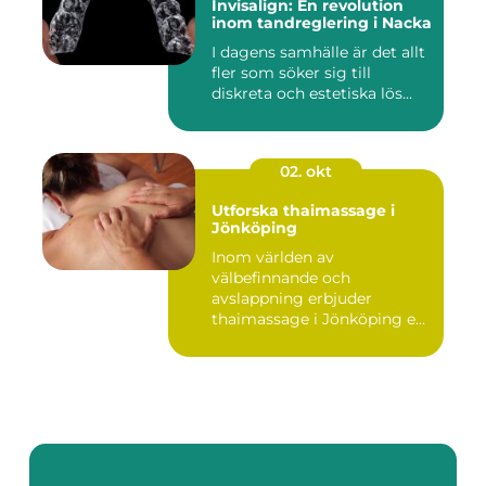
Invisalign: En revolution
inom tandreglering i Nacka
I dagens samhälle är det allt
fler som söker sig till
diskreta och estetiska lös...
02. okt
Utforska thaimassage i
Jönköping
Inom världen av
välbefinnande och
avslappning erbjuder
thaimassage i Jönköping e...