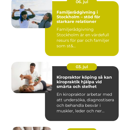
06. jul
Familjerådgivning i
Stockholm – stöd för
starkare relationer
Familjerådgivning
Stockholm är en värdefull
resurs för par och familjer
som st&...
03. jul
Kiropraktor köping så kan
kiropraktik hjälpa vid
smärta och stelhet
En kiropraktor arbetar med
att undersöka, diagnostisera
och behandla besvär i
muskler, leder och ner...