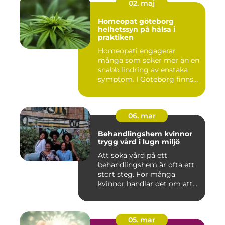
02. maj
Homeopat göteborg
helhetssyn på hälsa i
praktiken
Homeopati engagerar
många som söker mer än en
snabb lindring av enstaka
symptom. I Göteborg finns
fl...
06. mar
Behandlingshem kvinnor
trygg vård i lugn miljö
Att söka vård på ett
behandlingshem är ofta ett
stort steg. För många
kvinnor handlar det om att
läm...
05. mar