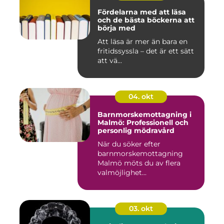
Fördelarna med att läsa
och de bästa böckerna att
börja med
Att läsa är mer än bara en
fritidssyssla – det är ett sätt
att vä...
04. okt
Barnmorskemottagning i
Malmö: Professionell och
personlig mödravård
När du söker efter
barnmorskemottagning
Malmö möts du av flera
valmöjlighet...
03. okt