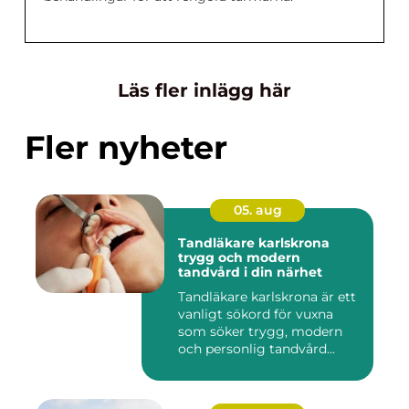
Läs fler inlägg här
Fler nyheter
05. aug
Tandläkare karlskrona
trygg och modern
tandvård i din närhet
Tandläkare karlskrona är ett
vanligt sökord för vuxna
som söker trygg, modern
och personlig tandvård...