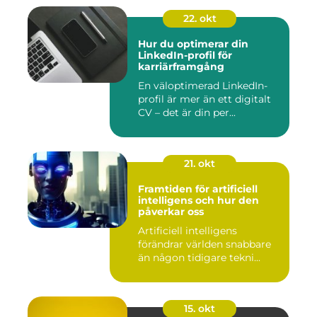
22. okt
Hur du optimerar din
LinkedIn-profil för
karriärframgång
En väloptimerad LinkedIn-
profil är mer än ett digitalt
CV – det är din per...
21. okt
Framtiden för artificiell
intelligens och hur den
påverkar oss
Artificiell intelligens
förändrar världen snabbare
än någon tidigare tekni...
15. okt