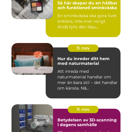
Så här skapar du en hållbar
och funktionell sminkväska
En sminkväska ska göra livet
enklare, inte mer rörigt.
Ändå fylls den l&au...
11. nov
Hur du inreder ditt hem
med naturmaterial
Att inreda med
naturmaterial handlar om
mer än bara stil – det handlar
om känsla. N&...
11. nov
Betydelsen av 3D-scanning
i dagens samhälle