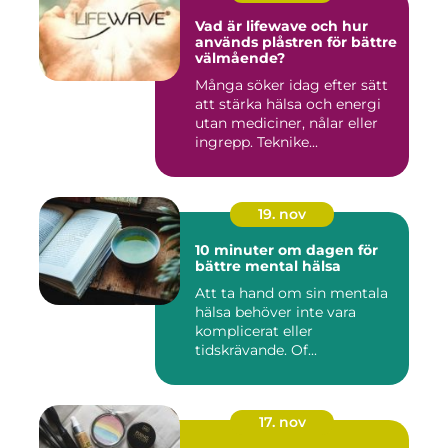
Vad är lifewave och hur
används plåstren för bättre
välmående?
Många söker idag efter sätt
att stärka hälsa och energi
utan mediciner, nålar eller
ingrepp. Teknike...
19. nov
10 minuter om dagen för
bättre mental hälsa
Att ta hand om sin mentala
hälsa behöver inte vara
komplicerat eller
tidskrävande. Of...
17. nov