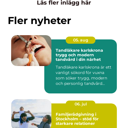
Läs fler inlägg här
Fler nyheter
05. aug
Tandläkare karlskrona
trygg och modern
tandvård i din närhet
Tandläkare karlskrona är ett
vanligt sökord för vuxna
som söker trygg, modern
och personlig tandvård...
06. jul
Familjerådgivning i
Stockholm – stöd för
starkare relationer