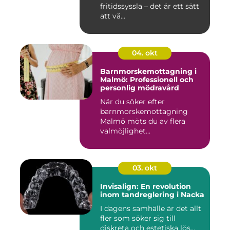
fritidssyssla – det är ett sätt
att vä...
04. okt
Barnmorskemottagning i
Malmö: Professionell och
personlig mödravård
När du söker efter
barnmorskemottagning
Malmö möts du av flera
valmöjlighet...
03. okt
Invisalign: En revolution
inom tandreglering i Nacka
I dagens samhälle är det allt
fler som söker sig till
diskreta och estetiska lös...