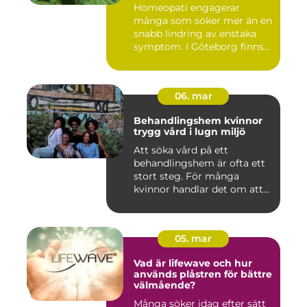
Homeopati engagerar
många som söker mer än en
snabb lindring av enstaka
symptom. I Göteborg finns
fl...
06. mar
Behandlingshem kvinnor
trygg vård i lugn miljö
Att söka vård på ett
behandlingshem är ofta ett
stort steg. För många
kvinnor handlar det om att
läm...
05. mar
Vad är lifewave och hur
används plåstren för bättre
välmående?
Många söker idag efter sätt