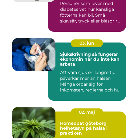
Personer som lever med
diabetes vet hur känsliga
fötterna kan bli. Små
skavsår, tryck eller blåsor r...
03. jun
Sjukskrivning så fungerar
ekonomin när du inte kan
arbeta
Att vara sjuk en längre tid
påverkar mer än hälsan.
Många oroar sig för
inkomsten, reglerna och hur
...
02. maj
Homeopat göteborg
helhetssyn på hälsa i
praktiken