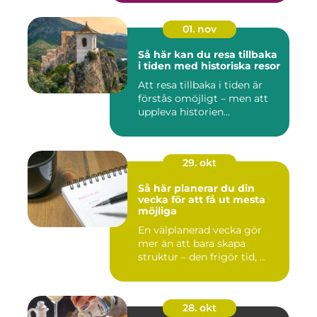
01. nov
Så här kan du resa tillbaka
i tiden med historiska resor
Att resa tillbaka i tiden är
förstås omöjligt – men att
uppleva historien...
29. okt
Så här planerar du din
vecka för att få ut mesta
möjliga
En välplanerad vecka gör
mer än att bara skapa
struktur – den frigör tid, ...
28. okt