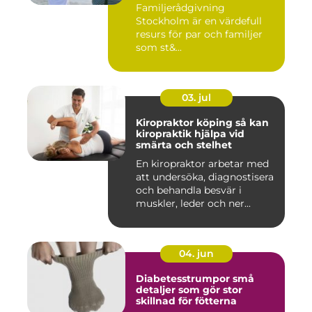
Familjerådgivning
Stockholm är en värdefull
resurs för par och familjer
som st&...
03. jul
Kiropraktor köping så kan
kiropraktik hjälpa vid
smärta och stelhet
En kiropraktor arbetar med
att undersöka, diagnostisera
och behandla besvär i
muskler, leder och ner...
04. jun
Diabetesstrumpor små
detaljer som gör stor
skillnad för fötterna