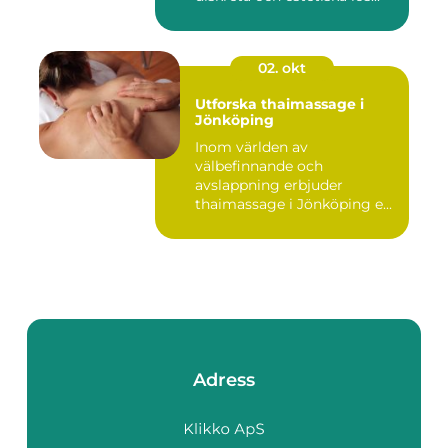
02. okt
Utforska thaimassage i
Jönköping
Inom världen av
välbefinnande och
avslappning erbjuder
thaimassage i Jönköping e...
Adress