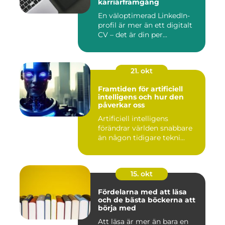
karriärframgång
En väloptimerad LinkedIn-
profil är mer än ett digitalt
CV – det är din per...
21. okt
Framtiden för artificiell
intelligens och hur den
påverkar oss
Artificiell intelligens
förändrar världen snabbare
än någon tidigare tekni...
15. okt
Fördelarna med att läsa
och de bästa böckerna att
börja med
Att läsa är mer än bara en