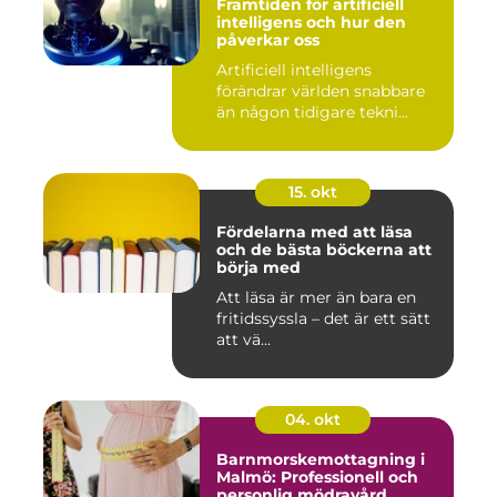
Framtiden för artificiell
intelligens och hur den
påverkar oss
Artificiell intelligens
förändrar världen snabbare
än någon tidigare tekni...
15. okt
Fördelarna med att läsa
och de bästa böckerna att
börja med
Att läsa är mer än bara en
fritidssyssla – det är ett sätt
att vä...
04. okt
Barnmorskemottagning i
Malmö: Professionell och
personlig mödravård