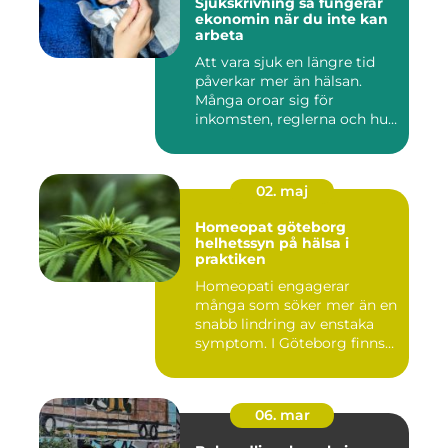
Sjukskrivning så fungerar
ekonomin när du inte kan
arbeta
Att vara sjuk en längre tid
påverkar mer än hälsan.
Många oroar sig för
inkomsten, reglerna och hur
...
02. maj
Homeopat göteborg
helhetssyn på hälsa i
praktiken
Homeopati engagerar
många som söker mer än en
snabb lindring av enstaka
symptom. I Göteborg finns
fl...
06. mar