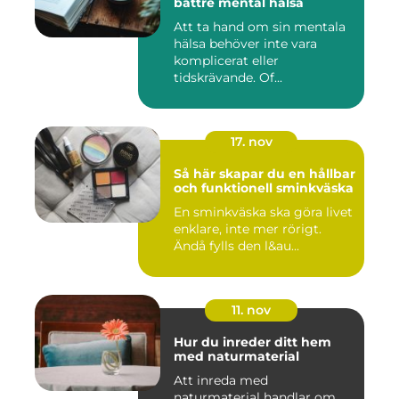
bättre mental hälsa
Att ta hand om sin mentala
hälsa behöver inte vara
komplicerat eller
tidskrävande. Of...
17. nov
Så här skapar du en hållbar
och funktionell sminkväska
En sminkväska ska göra livet
enklare, inte mer rörigt.
Ändå fylls den l&au...
11. nov
Hur du inreder ditt hem
med naturmaterial
Att inreda med
naturmaterial handlar om