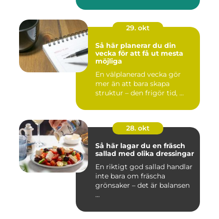
29. okt
Så här planerar du din
vecka för att få ut mesta
möjliga
En välplanerad vecka gör
mer än att bara skapa
struktur – den frigör tid, ...
28. okt
Så här lagar du en fräsch
sallad med olika dressingar
En riktigt god sallad handlar
inte bara om fräscha
grönsaker – det är balansen
...