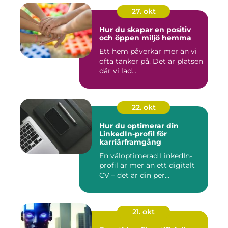
27. okt
Hur du skapar en positiv
och öppen miljö hemma
Ett hem påverkar mer än vi
ofta tänker på. Det är platsen
där vi lad...
22. okt
Hur du optimerar din
LinkedIn-profil för
karriärframgång
En väloptimerad LinkedIn-
profil är mer än ett digitalt
CV – det är din per...
21. okt