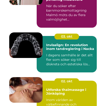
När du söker efter
barnmorskemottagning
Malmö möts du av flera
valmöjlighet...
03. okt
Invisalign: En revolution
inom tandreglering i Nacka
I dagens samhälle är det allt
fler som söker sig till
diskreta och estetiska lös...
02. okt
Utforska thaimassage i
Jönköping
Inom världen av
välbefinnande och