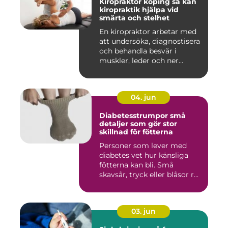
Kiropraktor köping så kan
kiropraktik hjälpa vid
smärta och stelhet
En kiropraktor arbetar med
att undersöka, diagnostisera
och behandla besvär i
muskler, leder och ner...
04. jun
Diabetesstrumpor små
detaljer som gör stor
skillnad för fötterna
Personer som lever med
diabetes vet hur känsliga
fötterna kan bli. Små
skavsår, tryck eller blåsor r...
03. jun