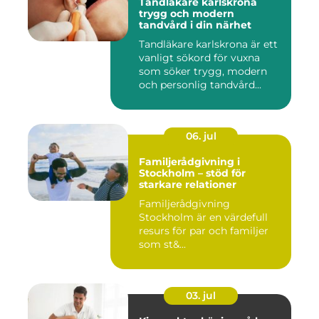
Tandläkare karlskrona
trygg och modern
tandvård i din närhet
Tandläkare karlskrona är ett
vanligt sökord för vuxna
som söker trygg, modern
och personlig tandvård...
06. jul
Familjerådgivning i
Stockholm – stöd för
starkare relationer
Familjerådgivning
Stockholm är en värdefull
resurs för par och familjer
som st&...
03. jul