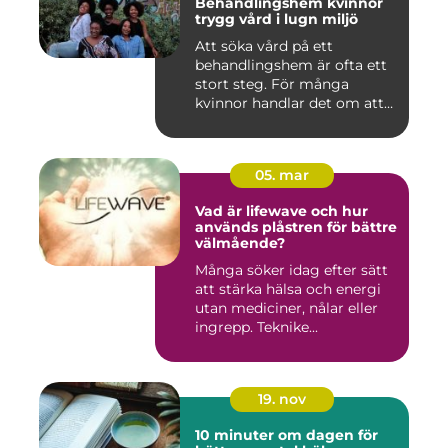
Behandlingshem kvinnor
trygg vård i lugn miljö
Att söka vård på ett
behandlingshem är ofta ett
stort steg. För många
kvinnor handlar det om att
läm...
05. mar
Vad är lifewave och hur
används plåstren för bättre
välmående?
Många söker idag efter sätt
att stärka hälsa och energi
utan mediciner, nålar eller
ingrepp. Teknike...
19. nov
10 minuter om dagen för