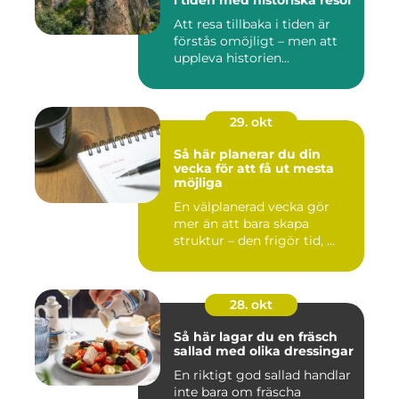
i tiden med historiska resor
Att resa tillbaka i tiden är
förstås omöjligt – men att
uppleva historien...
29. okt
Så här planerar du din
vecka för att få ut mesta
möjliga
En välplanerad vecka gör
mer än att bara skapa
struktur – den frigör tid, ...
28. okt
Så här lagar du en fräsch
sallad med olika dressingar
En riktigt god sallad handlar
inte bara om fräscha