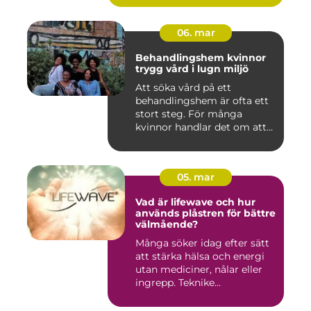
06. mar
Behandlingshem kvinnor
trygg vård i lugn miljö
Att söka vård på ett
behandlingshem är ofta ett
stort steg. För många
kvinnor handlar det om att
läm...
05. mar
Vad är lifewave och hur
används plåstren för bättre
välmående?
Många söker idag efter sätt
att stärka hälsa och energi
utan mediciner, nålar eller
ingrepp. Teknike...