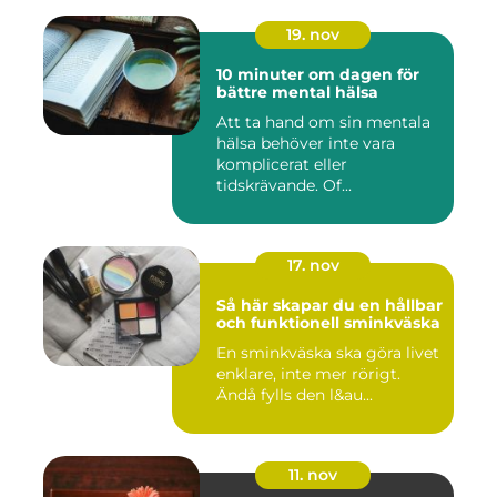
19. nov
10 minuter om dagen för
bättre mental hälsa
Att ta hand om sin mentala
hälsa behöver inte vara
komplicerat eller
tidskrävande. Of...
17. nov
Så här skapar du en hållbar
och funktionell sminkväska
En sminkväska ska göra livet
enklare, inte mer rörigt.
Ändå fylls den l&au...
11. nov