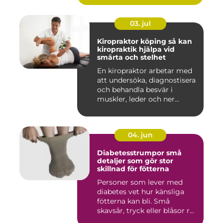
03. jul
Kiropraktor köping så kan
kiropraktik hjälpa vid
smärta och stelhet
En kiropraktor arbetar med
att undersöka, diagnostisera
och behandla besvär i
muskler, leder och ner...
04. jun
Diabetesstrumpor små
detaljer som gör stor
skillnad för fötterna
Personer som lever med
diabetes vet hur känsliga
fötterna kan bli. Små
skavsår, tryck eller blåsor r...