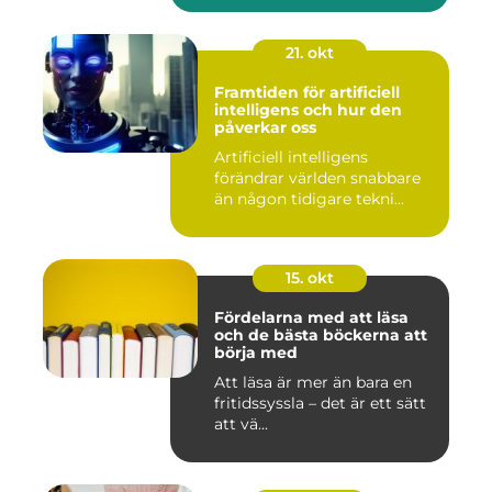
21. okt
Framtiden för artificiell
intelligens och hur den
påverkar oss
Artificiell intelligens
förändrar världen snabbare
än någon tidigare tekni...
15. okt
Fördelarna med att läsa
och de bästa böckerna att
börja med
Att läsa är mer än bara en
fritidssyssla – det är ett sätt
att vä...