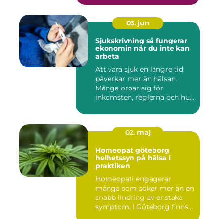
03. jun
Sjukskrivning så fungerar
ekonomin när du inte kan
arbeta
Att vara sjuk en längre tid
påverkar mer än hälsan.
Många oroar sig för
inkomsten, reglerna och hur
...
02. maj
Homeopat göteborg
helhetssyn på hälsa i
praktiken
Homeopati engagerar
många som söker mer än en
snabb lindring av enstaka
symptom. I Göteborg finns
fl...