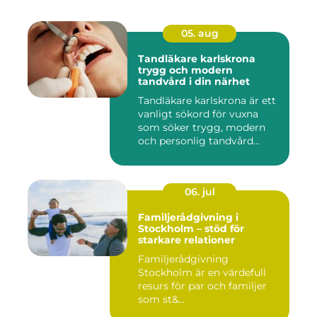
05. aug
Tandläkare karlskrona
trygg och modern
tandvård i din närhet
Tandläkare karlskrona är ett
vanligt sökord för vuxna
som söker trygg, modern
och personlig tandvård...
06. jul
Familjerådgivning i
Stockholm – stöd för
starkare relationer
Familjerådgivning
Stockholm är en värdefull
resurs för par och familjer
som st&...