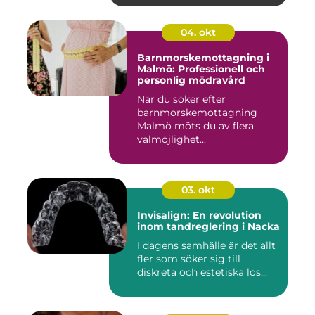
04. okt
Barnmorskemottagning i
Malmö: Professionell och
personlig mödravård
När du söker efter
barnmorskemottagning
Malmö möts du av flera
valmöjlighet...
03. okt
Invisalign: En revolution
inom tandreglering i Nacka
I dagens samhälle är det allt
fler som söker sig till
diskreta och estetiska lös...