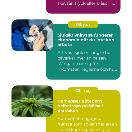
skavsår, tryck eller blåsor r...
03. jun
Sjukskrivning så fungerar
ekonomin när du inte kan
arbeta
Att vara sjuk en längre tid
påverkar mer än hälsan.
Många oroar sig för
inkomsten, reglerna och hur
...
02. maj
Homeopat göteborg
helhetssyn på hälsa i
praktiken
Homeopati engagerar
många som söker mer än en
snabb lindring av enstaka