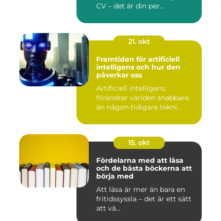
CV – det är din per...
21. okt
Framtiden för artificiell
intelligens och hur den
påverkar oss
Artificiell intelligens
förändrar världen snabbare
än någon tidigare tekni...
15. okt
Fördelarna med att läsa
och de bästa böckerna att
börja med
Att läsa är mer än bara en
fritidssyssla – det är ett sätt
att vä...