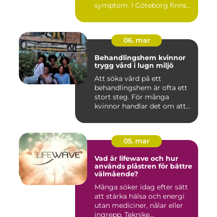
symptom. I Göteborg finns
fl...
06. mar
Behandlingshem kvinnor
trygg vård i lugn miljö
Att söka vård på ett
behandlingshem är ofta ett
stort steg. För många
kvinnor handlar det om att
läm...
05. mar
Vad är lifewave och hur
används plåstren för bättre
välmående?
Många söker idag efter sätt
att stärka hälsa och energi
utan mediciner, nålar eller
ingrepp. Teknike...