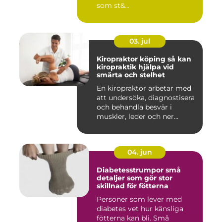
som st&...
03. jul
Kiropraktor köping så kan
kiropraktik hjälpa vid
smärta och stelhet
En kiropraktor arbetar med
att undersöka, diagnostisera
och behandla besvär i
muskler, leder och ner...
04. jun
Diabetesstrumpor små
detaljer som gör stor
skillnad för fötterna
Personer som lever med
diabetes vet hur känsliga
fötterna kan bli. Små