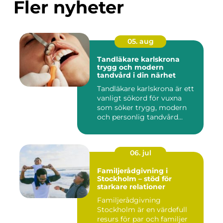
Fler nyheter
05. aug
Tandläkare karlskrona
trygg och modern
tandvård i din närhet
Tandläkare karlskrona är ett
vanligt sökord för vuxna
som söker trygg, modern
och personlig tandvård...
06. jul
Familjerådgivning i
Stockholm – stöd för
starkare relationer
Familjerådgivning
Stockholm är en värdefull
resurs för par och familjer