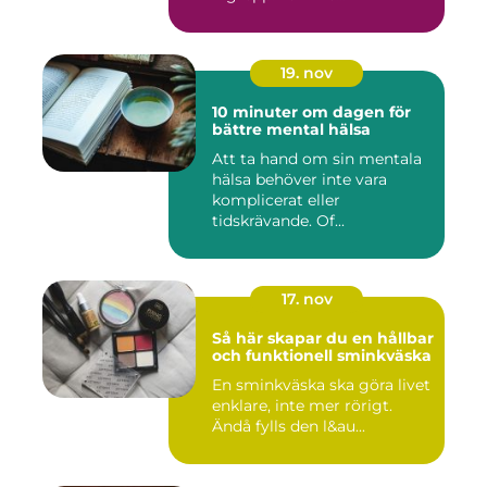
19. nov
10 minuter om dagen för
bättre mental hälsa
Att ta hand om sin mentala
hälsa behöver inte vara
komplicerat eller
tidskrävande. Of...
17. nov
Så här skapar du en hållbar
och funktionell sminkväska
En sminkväska ska göra livet
enklare, inte mer rörigt.
Ändå fylls den l&au...