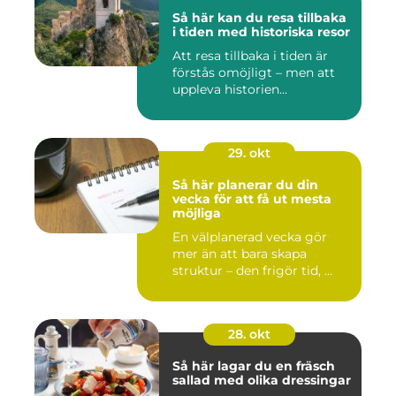
Så här kan du resa tillbaka
i tiden med historiska resor
Att resa tillbaka i tiden är
förstås omöjligt – men att
uppleva historien...
29. okt
Så här planerar du din
vecka för att få ut mesta
möjliga
En välplanerad vecka gör
mer än att bara skapa
struktur – den frigör tid, ...
28. okt
Så här lagar du en fräsch
sallad med olika dressingar