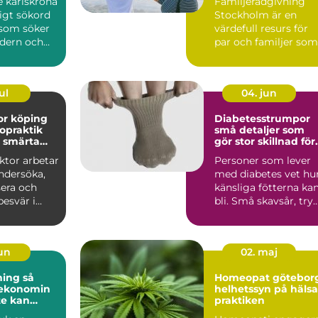
e karlskrona
Familjerådgivning
ligt sökord
Stockholm är en
 som söker
värdefull resurs för
dern och
par och familjer som
tandvård...
st&...
ul
04. jun
or köping
Diabetesstrumpor
ropraktik
små detaljer som
d smärta
gör stor skillnad för
et
fötterna
ktor arbetar
Personer som lever
ndersöka,
med diabetes vet hu
sera och
känsliga fötterna ka
esvär i
bli. Små skavsår, try
eder och
eller blåsor r...
jun
02. maj
ng så
Homeopat götebor
 ekonomin
helhetssyn på hälsa
te kan
praktiken