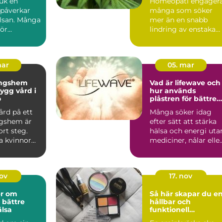
juk en
Homeopati engager
 påverkar
många som söker
lsan. Många
mer än en snabb
för
lindring av enstaka
, reglerna
symptom. I Götebor
finns fl...
mar
05. mar
ingshem
Vad är lifewave och
hur används
ö
plåstren för bättre
välmående?
ård på ett
Många söker idag
gshem är
efter sätt att stärka
ort steg.
hälsa och energi uta
 kvinnor
mediciner, nålar elle
et om att
ingrepp. Teknike...
nov
17. nov
er om
Så här skapar du e
 bättre
hållbar och
lsa
funktionell
sminkväska