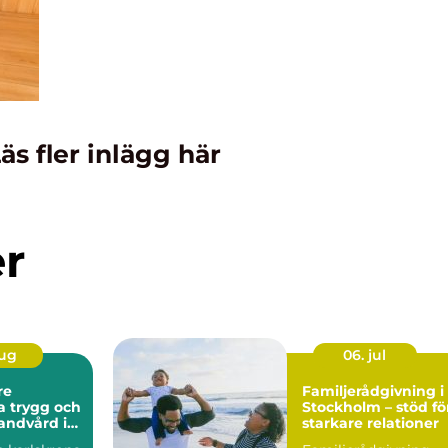
äs fler inlägg här
er
aug
06. jul
re
Familjerådgivning i
och
Stockholm – stöd fö
andvård i
starkare relationer
t