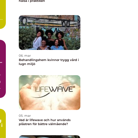
hälsa i praktiken
06. mar
Behandlingshem kvinnor trygg vård i
lugn miljö
r
n
ck
05. mar
g
Vad är lifewave och hur används
plåstren för bättre välmående?
 i