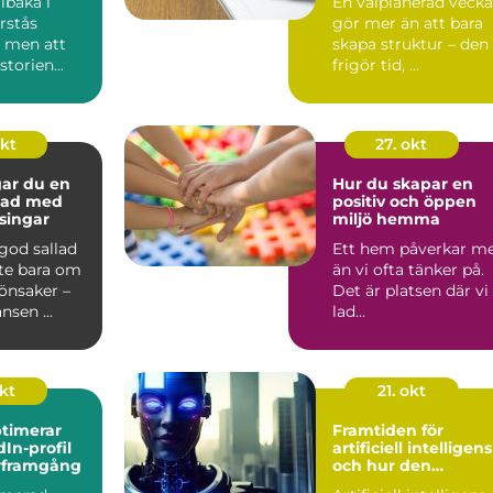
llbaka i
En välplanerad vecka
örstås
gör mer än att bara
– men att
skapa struktur – den
torien...
frigör tid, ...
okt
27. okt
gar du en
Hur du skapar en
llad med
positiv och öppen
ssingar
miljö hemma
 god sallad
Ett hem påverkar m
nte bara om
än vi ofta tänker på.
önsaker –
Det är platsen där vi
nsen ...
lad...
okt
21. okt
timerar
Framtiden för
dIn-profil
artificiell intelligens
ärframgång
och hur den
påverkar oss