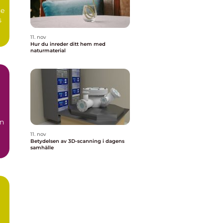
te
s
11. nov
Hur du inreder ditt hem med
naturmaterial
en
11. nov
Betydelsen av 3D-scanning i dagens
samhälle