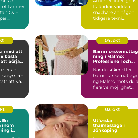
imerad
Artificiell intelligens
rofil är mer
förändrar världen
italt CV –
snabbare än någon
per...
tidigare tekni...
kt
04. okt
a med att
Barnmorskemottag
de bästa
ning i Malmö:
att börja
Professionell och
personlig mödravår
r mer än
När du söker efter
tidssyssla –
barnmorskemottagn
ätt att vä...
ng Malmö möts du 
flera valmöjlighet...
okt
02. okt
: En
Utforska
n inom
thaimassage i
ring i
Jönköping