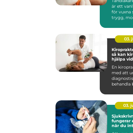
Tandläkar
är ett van
för vuxna
trygg, mo
personlig 
03. j
Kiroprakt
så kan ki
hjälpa vi
och stelh
En kiropra
med att u
diagnosti
behandla b
muskler, l
ner...
03. 
Sjukskrivni
fungerar
när du in
arbeta