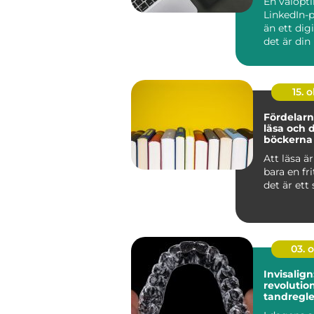
En välopt
LinkedIn-p
än ett dig
det är din 
15. o
Fördelarn
läsa och 
böckerna 
med
Att läsa ä
bara en fri
det är ett s
03. 
Invisalign
revolutio
tandregle
Nacka