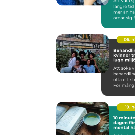
Att vara s
längre tid
mer än hä
oroar sig 
inkomsten
och hur ...
06. 
Behandl
kvinnor trygg vård i
lugn milj
Att söka v
behandlin
ofta ett st
För många
handlar d
läm...
19. 
10 minut
dagen för
mental hä