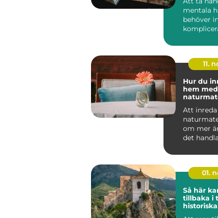
Att ta ha
mentala h
behöver in
komplicera
tidskrävand
11. n
Hur du in
hem med
naturmate
Att inred
naturmate
om mer än 
det handl
känsla. N&.
01. 
Så här ka
tillbaka i
historiska