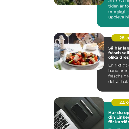
Att resa ti
tiden är f
omöjligt 
uppleva his
28. 
Så här la
fräsch sa
olika dre
En riktigt
handlar i
fräscha gr
det är bala
22. 
Hur du op
din Linke
för karri