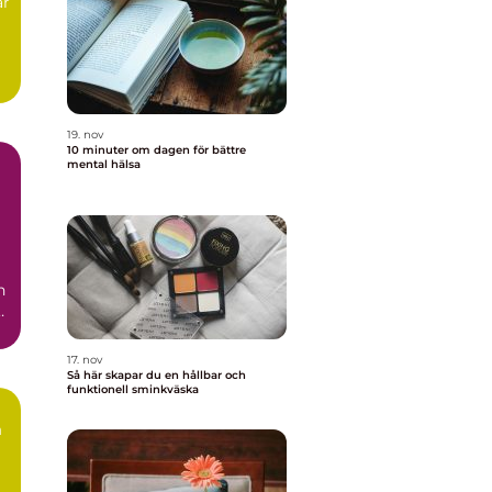
ar
g
19. nov
10 minuter om dagen för bättre
mental hälsa
n
r
17. nov
Så här skapar du en hållbar och
funktionell sminkväska
n