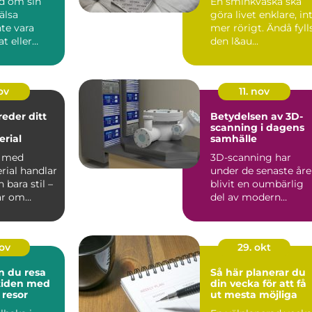
nd om sin
En sminkväska ska
älsa
göra livet enklare, in
te vara
mer rörigt. Ändå fyll
t eller
den l&au...
e. Of...
ov
11. nov
reder ditt
Betydelsen av 3D-
scanning i dagens
rial
samhälle
a med
3D-scanning har
rial handlar
under de senaste år
bara stil –
blivit en oumbärlig
ar om
del av modern
..
teknologi och erb...
nov
29. okt
n du resa
Så här planerar du
 tiden med
din vecka för att få
 resor
ut mesta möjliga