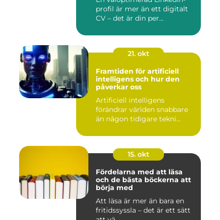
profil är mer än ett digitalt
CV – det är din per...
21. okt
Framtiden för artificiell
intelligens och hur den
påverkar oss
Artificiell intelligens
förändrar världen snabbare
än någon tidigare tekni...
15. okt
Fördelarna med att läsa
och de bästa böckerna att
börja med
Att läsa är mer än bara en
fritidssyssla – det är ett sätt
att vä...