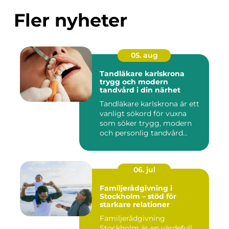
Fler nyheter
05. aug
Tandläkare karlskrona
trygg och modern
tandvård i din närhet
Tandläkare karlskrona är ett
vanligt sökord för vuxna
som söker trygg, modern
och personlig tandvård...
06. jul
Familjerådgivning i
Stockholm – stöd för
starkare relationer
Familjerådgivning
Stockholm är en värdefull