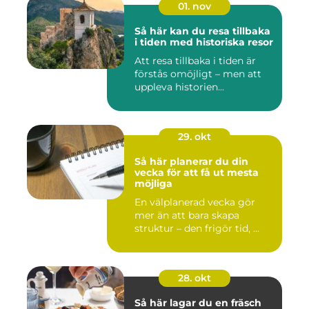
01. nov
Så här kan du resa tillbaka
i tiden med historiska resor
Att resa tillbaka i tiden är
förstås omöjligt – men att
uppleva historien...
29. okt
Så här planerar du din
vecka för att få ut mesta
möjliga
En välplanerad vecka gör
mer än att bara skapa
struktur – den frigör tid, ...
28. okt
Så här lagar du en fräsch