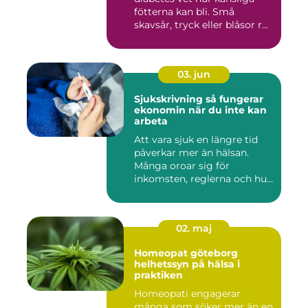
fötterna kan bli. Små
skavsår, tryck eller blåsor r...
03. jun
Sjukskrivning så fungerar
ekonomin när du inte kan
arbeta
Att vara sjuk en längre tid
påverkar mer än hälsan.
Många oroar sig för
inkomsten, reglerna och hur
...
02. maj
Homeopat göteborg
helhetssyn på hälsa i
praktiken
Homeopati engagerar
många som söker mer än en