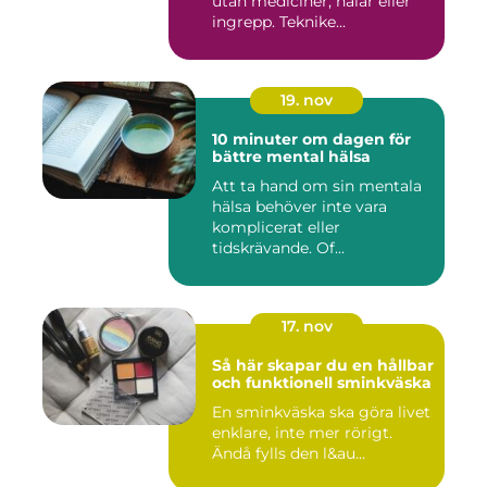
utan mediciner, nålar eller
ingrepp. Teknike...
19. nov
10 minuter om dagen för
bättre mental hälsa
Att ta hand om sin mentala
hälsa behöver inte vara
komplicerat eller
tidskrävande. Of...
17. nov
Så här skapar du en hållbar
och funktionell sminkväska
En sminkväska ska göra livet
enklare, inte mer rörigt.
Ändå fylls den l&au...