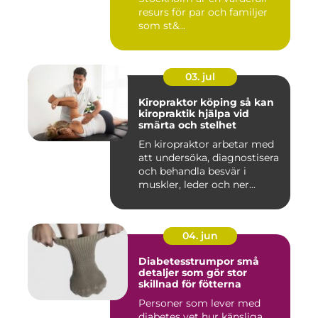
resurs för par och familjer
som st&...
03. jul
Kiropraktor köping så kan
kiropraktik hjälpa vid
smärta och stelhet
En kiropraktor arbetar med
att undersöka, diagnostisera
och behandla besvär i
muskler, leder och ner...
04. jun
Diabetesstrumpor små
detaljer som gör stor
skillnad för fötterna
Personer som lever med
diabetes vet hur känsliga