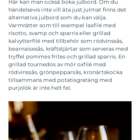
Här kan man också boka julbord. Om du
händelsevis inte vill äta just julmat finns det
alternativa julbord som du kan välja.
Varmrätter som till exempel laxfilé med
risotto, svamp och sparris eller grillad
kalvytterfilé med tillbehör som rödvinssås,
bearnaisesås, kräftstjärtar som serveras med
tryffel pommes frites och grillad sparris. En
grillad tournedos av mör oxfilé med
rödvinssås, grönpepparsås, kronärtskocka
tillsammans med potatisgratäng med
purjolök är inte helt fel.