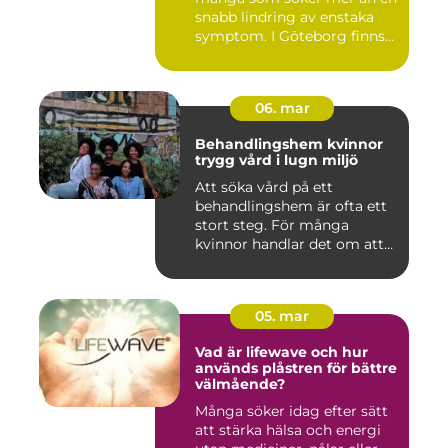
snabb lindring av enstaka
symptom. I Göteborg finns
fl...
06. mar
Behandlingshem kvinnor
trygg vård i lugn miljö
Att söka vård på ett
behandlingshem är ofta ett
stort steg. För många
kvinnor handlar det om att
läm...
05. mar
Vad är lifewave och hur
används plåstren för bättre
välmående?
Många söker idag efter sätt
att stärka hälsa och energi