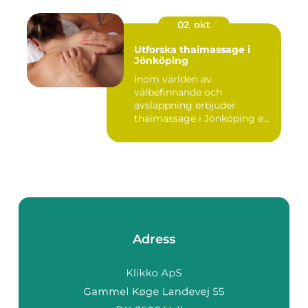
02. okt
Utforska thaimassage i
Jönköping
Inom världen av
välbefinnande och
avslappning erbjuder
thaimassage i Jönköping e...
Adress