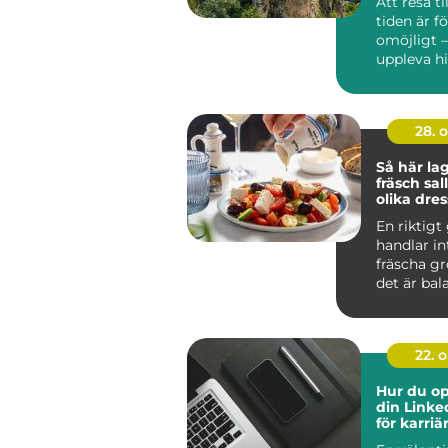
Att resa ti
tiden är f
omöjligt 
uppleva his
28. 
Så här la
fräsch sa
olika dre
En riktigt
handlar i
fräscha gr
det är bala
22. 
Hur du op
din Linke
för karri