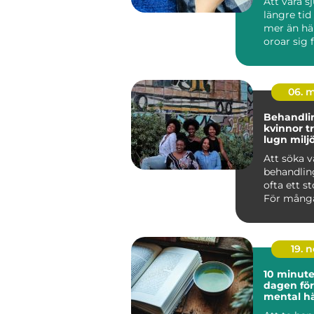
Att vara s
längre tid
mer än hä
oroar sig 
inkomsten
och hur ...
06. 
Behandl
kvinnor trygg vård i
lugn milj
Att söka v
behandlin
ofta ett st
För många
handlar d
läm...
19. 
10 minut
dagen för
mental hä