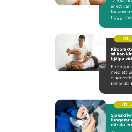
Tandläkar
är ett van
för vuxna
trygg, mo
personlig 
03. j
Kiroprakt
så kan ki
hjälpa vi
och stelh
En kiropra
med att u
diagnosti
behandla b
muskler, l
ner...
03. 
Sjukskrivni
fungerar
när du in
arbeta