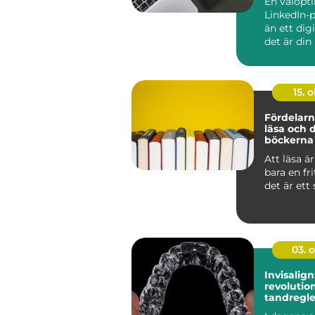
En välopt
LinkedIn-p
än ett dig
det är din 
15. o
Fördelarn
läsa och 
böckerna 
med
Att läsa ä
bara en fri
det är ett s
03. 
Invisalign
revolutio
tandregle
Nacka