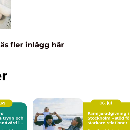
äs fler inlägg här
er
aug
06. jul
re
Familjerådgivning i
och
Stockholm – stöd fö
andvård i
starkare relationer
t