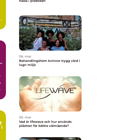
hälsa i praktiken
06. mar
Behandlingshem kvinnor trygg vård i
lugn miljö
r
n
ck
05. mar
g
Vad är lifewave och hur används
plåstren för bättre välmående?
 i