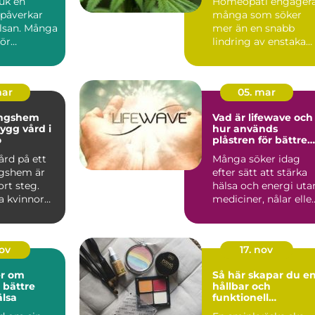
juk en
Homeopati engager
 påverkar
många som söker
lsan. Många
mer än en snabb
för
lindring av enstaka
, reglerna
symptom. I Götebor
finns fl...
mar
05. mar
ingshem
Vad är lifewave och
hur används
ö
plåstren för bättre
välmående?
ård på ett
Många söker idag
gshem är
efter sätt att stärka
ort steg.
hälsa och energi uta
 kvinnor
mediciner, nålar elle
et om att
ingrepp. Teknike...
nov
17. nov
er om
Så här skapar du e
 bättre
hållbar och
lsa
funktionell
sminkväska