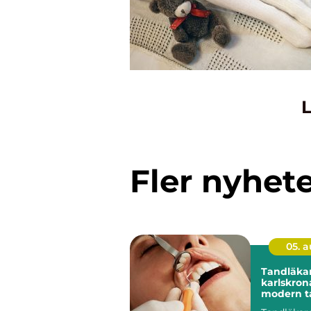
L
Fler nyhet
05. 
Tandläka
karlskrona trygg 
modern t
din närhe