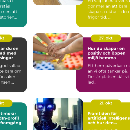
llbaka i
En välplanerad vecka
örstås
gör mer än att bara
– men att
skapa struktur – den
torien...
frigör tid, ...
okt
27. okt
gar du en
Hur du skapar en
llad med
positiv och öppen
ssingar
miljö hemma
 god sallad
Ett hem påverkar m
nte bara om
än vi ofta tänker på.
önsaker –
Det är platsen där vi
nsen ...
lad...
okt
21. okt
timerar
Framtiden för
dIn-profil
artificiell intelligens
ärframgång
och hur den
påverkar oss