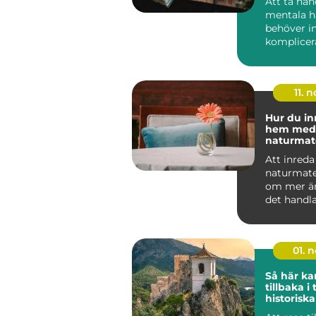
Att ta ha
mentala h
behöver in
komplicera
tidskrävand
11. n
Hur du in
hem med
naturmate
Att inred
naturmate
om mer än 
det handl
känsla. N&.
01. 
Så här ka
tillbaka i
historiska