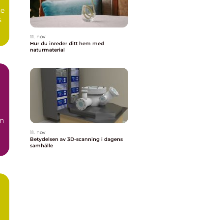
te
s
11. nov
Hur du inreder ditt hem med
naturmaterial
en
11. nov
Betydelsen av 3D-scanning i dagens
samhälle