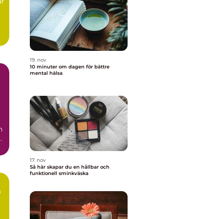
ar
g
19. nov
10 minuter om dagen för bättre
mental hälsa
n
r
17. nov
Så här skapar du en hållbar och
funktionell sminkväska
n