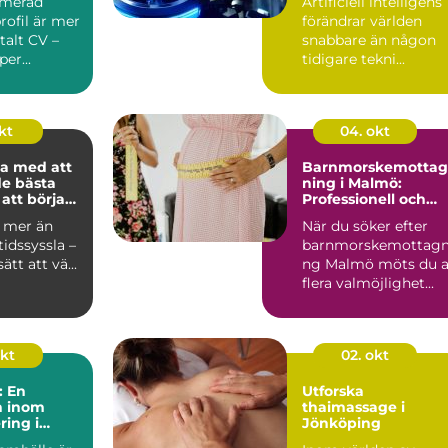
imerad
Artificiell intelligens
rofil är mer
förändrar världen
italt CV –
snabbare än någon
per...
tidigare tekni...
kt
04. okt
a med att
Barnmorskemottag
de bästa
ning i Malmö:
att börja
Professionell och
personlig mödravår
r mer än
När du söker efter
tidssyssla –
barnmorskemottagn
ätt att vä...
ng Malmö möts du 
flera valmöjlighet...
okt
02. okt
: En
Utforska
n inom
thaimassage i
ring i
Jönköping