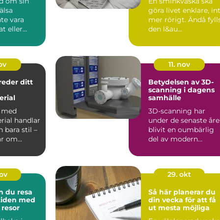
nd om sin
En sminkväska ska
älsa
göra livet enklare, in
te vara
mer rörigt. Ändå fyll
t eller
den l&au...
e. Of...
ov
11. nov
reder ditt
Betydelsen av 3D-
scanning i dagens
rial
samhälle
a med
3D-scanning har
rial handlar
under de senaste år
bara stil –
blivit en oumbärlig
ar om
del av modern
..
teknologi och erb...
nov
29. okt
n du resa
Så här planerar du
 tiden med
din vecka för att få
 resor
ut mesta möjliga