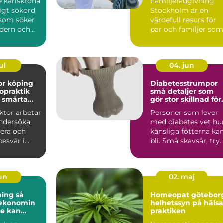
e karlskrona
Familjerådgivning
ligt sökord
Stockholm är en
 som söker
värdefull resurs för
dern och
par och familjer som
tandvård...
st&...
ul
04. jun
or köping
Diabetesstrumpor
ropraktik
små detaljer som
d smärta
gör stor skillnad för
et
fötterna
ktor arbetar
Personer som lever
ndersöka,
med diabetes vet hu
sera och
känsliga fötterna ka
esvär i
bli. Små skavsår, try
eder och
eller blåsor r...
jun
02. maj
ng så
Homeopat götebor
 ekonomin
helhetssyn på hälsa
te kan
praktiken