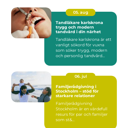
05. aug
Tandläkare karlskrona
trygg och modern
tandvård i din närhet
Tandläkare karlskrona är ett
vanligt sökord för vuxna
som söker trygg, modern
och personlig tandvård...
06. jul
Familjerådgivning i
Stockholm – stöd för
starkare relationer
Familjerådgivning
Stockholm är en värdefull
resurs för par och familjer
som st&...