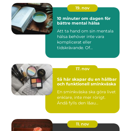
19. nov
10 minuter om dagen för
bättre mental hälsa
Att ta hand om sin mentala
hälsa behöver inte vara
komplicerat eller
tidskrävande. Of...
17. nov
Så här skapar du en hållbar
och funktionell sminkväska
En sminkväska ska göra livet
enklare, inte mer rörigt.
Ändå fylls den l&au...
11. nov