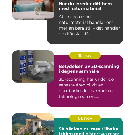
Hur du inreder ditt hem
med naturmaterial
Att inreda med
naturmaterial handlar om
mer än bara stil – det handlar
om känsla. N&...
11. nov
Betydelsen av 3D-scanning
i dagens samhälle
3D-scanning har under de
senaste åren blivit en
oumbärlig del av modern
teknologi och erb...
01. nov
Så här kan du resa tillbaka
i tiden med historiska resor