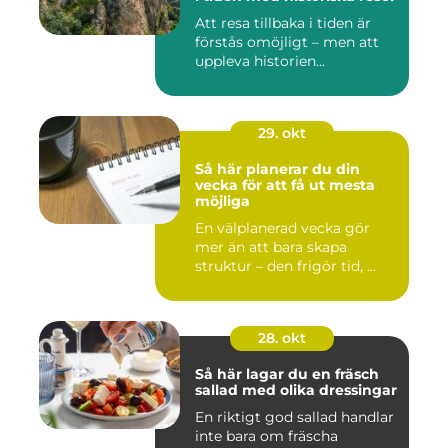
Att resa tillbaka i tiden är
förstås omöjligt – men att
uppleva historien...
29. okt
Så här planerar du din
vecka för att få ut mesta
möjliga
En välplanerad vecka gör
mer än att bara skapa
struktur – den frigör tid, ...
28. okt
Så här lagar du en fräsch
sallad med olika dressingar
En riktigt god sallad handlar
inte bara om fräscha