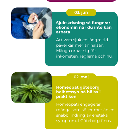
03. jun
Sjukskrivning så fungerar
ekonomin när du inte kan
arbeta
Att vara sjuk en längre tid
påverkar mer än hälsan.
Många oroar sig för
inkomsten, reglerna och hur
...
02. maj
Homeopat göteborg
helhetssyn på hälsa i
praktiken
Homeopati engagerar
många som söker mer än en
snabb lindring av enstaka
symptom. I Göteborg finns
fl...