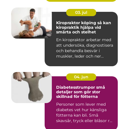
03. jul
Kiropraktor köping så kan
kiropraktik hjälpa vid
smärta och stelhet
En kiropraktor arbetar med
att undersöka, diagnostisera
och behandla besvär i
muskler, leder och ner...
04. jun
Diabetesstrumpor små
detaljer som gör stor
skillnad för fötterna
Personer som lever med
diabetes vet hur känsliga
fötterna kan bli. Små
skavsår, tryck eller blåsor r...