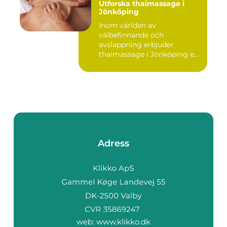
Utforska thaimassage i
Jönköping
Inom världen av
välbefinnande och
avslappning erbjuder
thaimassage i Jönköping e...
Adress
web:
www.klikko.dk