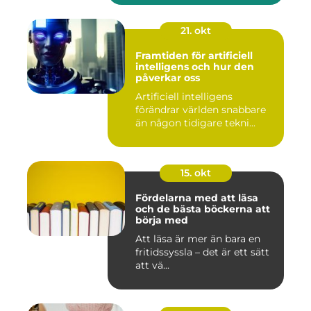
21. okt
Framtiden för artificiell
intelligens och hur den
påverkar oss
Artificiell intelligens
förändrar världen snabbare
än någon tidigare tekni...
15. okt
Fördelarna med att läsa
och de bästa böckerna att
börja med
Att läsa är mer än bara en
fritidssyssla – det är ett sätt
att vä...