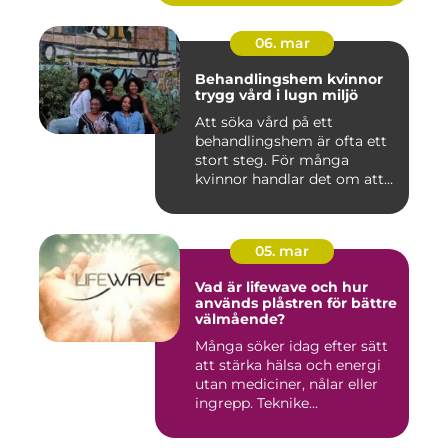
06. mar
Behandlingshem kvinnor
trygg vård i lugn miljö
Att söka vård på ett
behandlingshem är ofta ett
stort steg. För många
kvinnor handlar det om att
läm...
05. mar
Vad är lifewave och hur
används plåstren för bättre
välmående?
Många söker idag efter sätt
att stärka hälsa och energi
utan mediciner, nålar eller
ingrepp. Teknike...