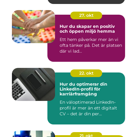
27. okt
Hur du skapar en positiv
och öppen miljö hemma
Ett hem påverkar mer än vi
ofta tänker på. Det är platsen
där vi lad...
22. okt
Hur du optimerar din
LinkedIn-profil för
karriärframgång
En väloptimerad LinkedIn-
profil är mer än ett digitalt
CV – det är din per...
21. okt