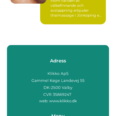
Inom världen av
välbefinnande och
avslappning erbjuder
thaimassage i Jönköping e...
Adress
web:
www.klikko.dk
Menu