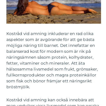
Kostråd vid amning inkluderar en rad olika
aspekter som är avgörande för att ge bästa
möjliga näring till barnet. Det innefattar en
balanserad kost för modern som är rik på
näringsämnen såsom protein, kolhydrater,
fetter, vitaminer och mineraler. Att äta
hälsosamma livsmedel som frukt, grönsaker,
fullkornsprodukter och magra proteinkällor
som fisk och bönor främjar ett näringsrikt
bröstmjölk.
Kostråd vid amning kan också innebära att
man undviker vissa livsmedel som kan orsaka