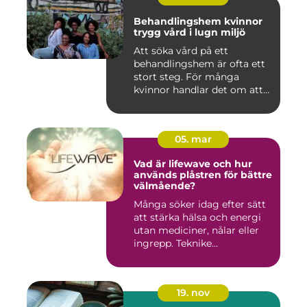
Behandlingshem kvinnor
trygg vård i lugn miljö
Att söka vård på ett
behandlingshem är ofta ett
stort steg. För många
kvinnor handlar det om att
läm...
05. mar
Vad är lifewave och hur
används plåstren för bättre
välmående?
Många söker idag efter sätt
att stärka hälsa och energi
utan mediciner, nålar eller
ingrepp. Teknike...
19. nov