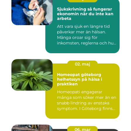
Sjukskrivning så fungerar
ekonomin när du inte kan
arbeta
Att vara sjuk en längre tid
påverkar mer än hälsan.
Många oroar sig för
inkomsten, reglerna och hur
...
02. maj
Homeopat göteborg
helhetssyn på hälsa i
praktiken
Homeopati engagerar
många som söker mer än en
snabb lindring av enstaka
symptom. I Göteborg finns
fl...
06. mar