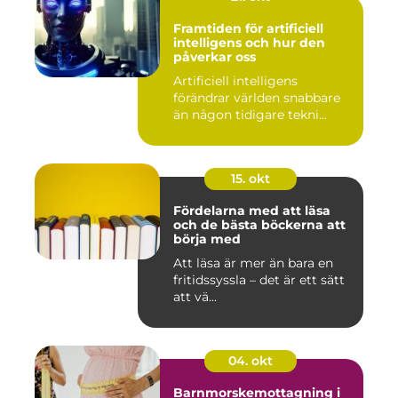
Framtiden för artificiell
intelligens och hur den
påverkar oss
Artificiell intelligens
förändrar världen snabbare
än någon tidigare tekni...
15. okt
Fördelarna med att läsa
och de bästa böckerna att
börja med
Att läsa är mer än bara en
fritidssyssla – det är ett sätt
att vä...
04. okt
Barnmorskemottagning i