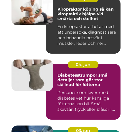
Kiropraktor köping så kan
kiropraktik hjälpa vid
smärta och stelhet
En kiropraktor arbetar med
att undersöka, diagnostisera
och behandla besvär i
muskler, leder och ner...
04. jun
Diabetesstrumpor små
detaljer som gör stor
skillnad för fötterna
Personer som lever med
diabetes vet hur känsliga
fötterna kan bli. Små
skavsår, tryck eller blåsor r...
03. jun