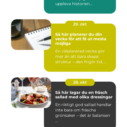
uppleva historien...
29. okt
Så här planerar du din
vecka för att få ut mesta
möjliga
En välplanerad vecka gör
mer än att bara skapa
struktur – den frigör tid, ...
28. okt
Så här lagar du en fräsch
sallad med olika dressingar
En riktigt god sallad handlar
inte bara om fräscha
grönsaker – det är balansen
...