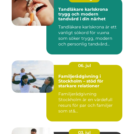
Tandläkare karlskrona
trygg och modern
tandvård i din närhet
Tandläkare karlskrona är ett
vanligt sökord för vuxna
som söker trygg, modern
och personlig tandvård...
06. jul
Familjerådgivning i
Stockholm – stöd för
starkare relationer
Familjerådgivning
Stockholm är en värdefull
resurs för par och familjer
som st&...
03. jul