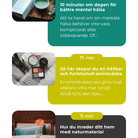
10 minuter om dagen för
bättre mental hälsa
Att ta hand om sin mentala
hälsa behöver inte vara
komplicerat eller
tidskrävande. Of...
17. nov
Så här skapar du en hållbar
och funktionell sminkväska
En sminkväska ska göra livet
enklare, inte mer rörigt.
Ändå fylls den l&au...
11. nov
Hur du inreder ditt hem
med naturmaterial