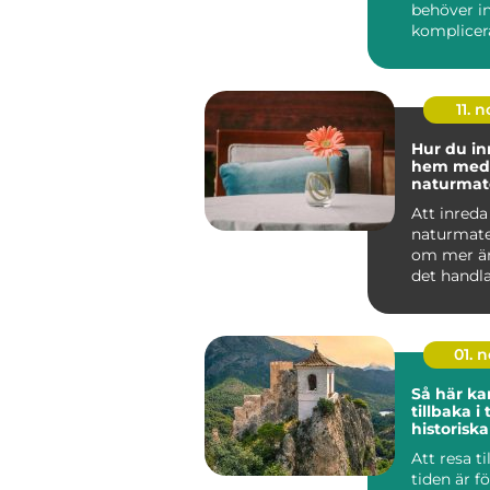
behöver in
komplicera
tidskrävand
11. n
Hur du in
hem med
naturmate
Att inred
naturmate
om mer än 
det handl
känsla. N&.
01. 
Så här ka
tillbaka i
historiska
Att resa ti
tiden är f