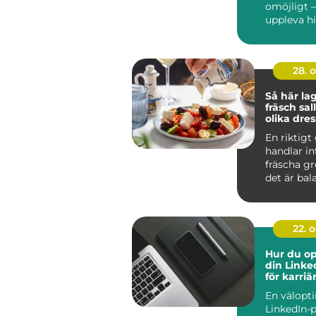
omöjligt 
uppleva his
28. 
Så här la
fräsch sa
olika dre
En riktigt
handlar i
fräscha gr
det är bala
22. 
Hur du op
din Linke
för karri
En välopt
LinkedIn-p