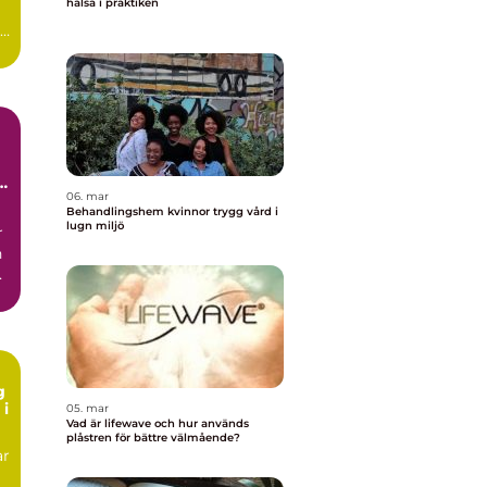
hälsa i praktiken
06. mar
Behandlingshem kvinnor trygg vård i
lugn miljö
r
n
ck
g
 i
05. mar
Vad är lifewave och hur används
plåstren för bättre välmående?
ar