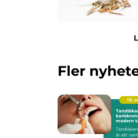
L
Fler nyhet
05. 
Tandläka
karlskrona trygg 
modern t
din närhe
Tandläkar
är ett van