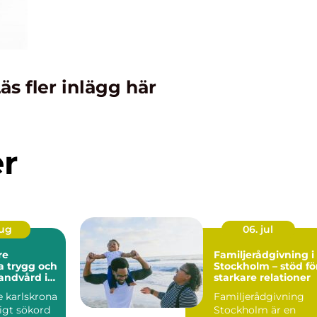
äs fler inlägg här
er
aug
06. jul
re
Familjerådgivning i
och
Stockholm – stöd fö
andvård i
starkare relationer
t
e karlskrona
Familjerådgivning
ligt sökord
Stockholm är en