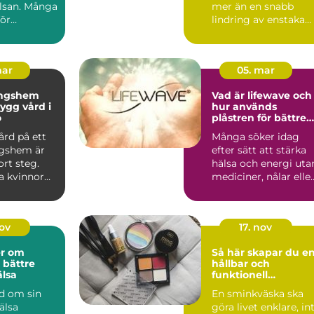
lsan. Många
mer än en snabb
för
lindring av enstaka
, reglerna
symptom. I Götebor
finns fl...
mar
05. mar
ingshem
Vad är lifewave och
hur används
ö
plåstren för bättre
välmående?
ård på ett
Många söker idag
gshem är
efter sätt att stärka
ort steg.
hälsa och energi uta
 kvinnor
mediciner, nålar elle
et om att
ingrepp. Teknike...
nov
17. nov
er om
Så här skapar du e
 bättre
hållbar och
lsa
funktionell
sminkväska
nd om sin
En sminkväska ska
älsa
göra livet enklare, in