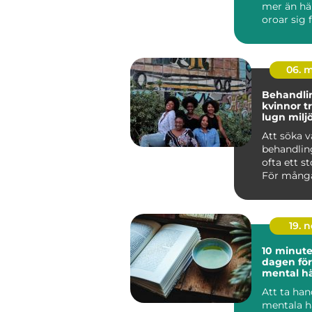
mer än hä
oroar sig 
inkomsten
och hur ...
06. 
Behandl
kvinnor trygg vård i
lugn milj
Att söka v
behandlin
ofta ett st
För många
handlar d
läm...
19. 
10 minut
dagen för
mental hä
Att ta ha
mentala h