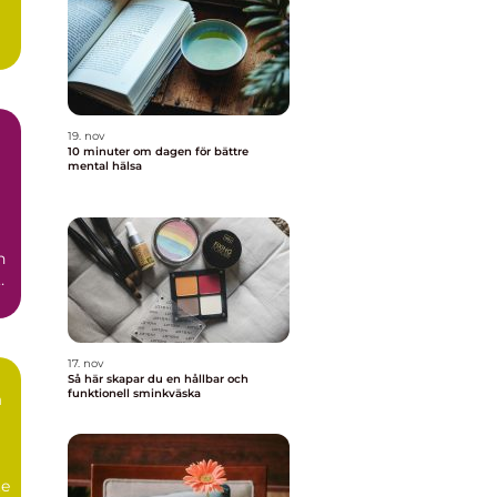
g
19. nov
10 minuter om dagen för bättre
mental hälsa
n
r
17. nov
Så här skapar du en hållbar och
funktionell sminkväska
n
te