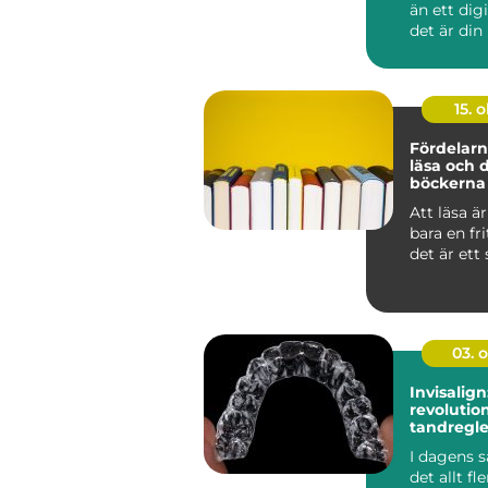
än ett dig
det är din 
15. o
Fördelarn
läsa och 
böckerna 
med
Att läsa ä
bara en fri
det är ett s
03. 
Invisalign
revolutio
tandregle
Nacka
I dagens s
det allt f