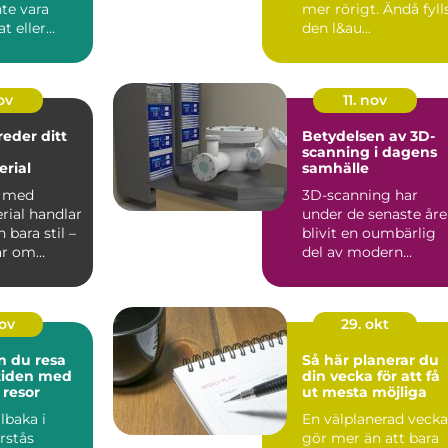
te vara
mer rörigt. Ändå fyll
t eller
den l&au...
e. Of...
ov
11. nov
reder ditt
Betydelsen av 3D-
scanning i dagens
rial
samhälle
a med
3D-scanning har
rial handlar
under de senaste år
bara stil –
blivit en oumbärlig
ar om
del av modern
..
teknologi och erb...
nov
29. okt
n du resa
Så här planerar du
 tiden med
din vecka för att få
 resor
ut mesta möjliga
llbaka i
En välplanerad vecka
örstås
gör mer än att bara