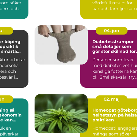
 som söker
värdefull resurs för
dern och
par och familjer som
tandvård...
st&...
ul
04. jun
or köping
Diabetesstrumpor
ropraktik
små detaljer som
d smärta
gör stor skillnad för
et
fötterna
ktor arbetar
Personer som lever
ndersöka,
med diabetes vet hu
sera och
känsliga fötterna ka
esvär i
bli. Små skavsår, try
eder och
eller blåsor r...
jun
02. maj
ng så
Homeopat götebor
 ekonomin
helhetssyn på hälsa
te kan
praktiken
juk en
Homeopati engager
 påverkar
många som söker