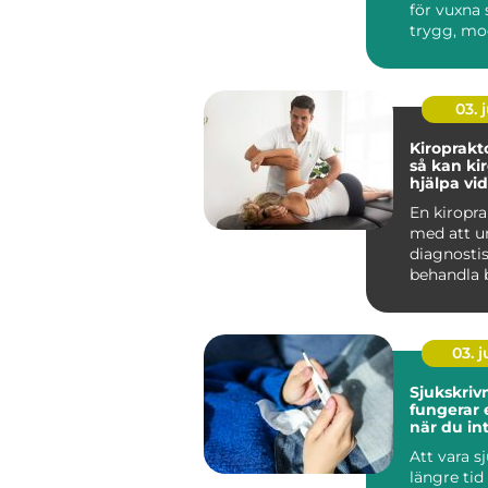
för vuxna
trygg, mo
personlig 
03. j
Kiroprakt
så kan ki
hjälpa vi
och stelh
En kiropra
med att u
diagnosti
behandla b
muskler, l
ner...
03. 
Sjukskrivni
fungerar
när du in
arbeta
Att vara s
längre tid