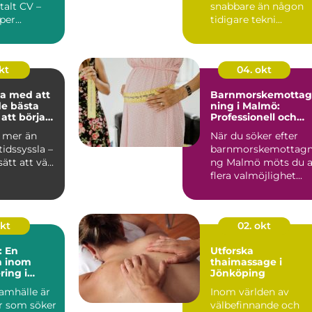
italt CV –
snabbare än någon
per...
tidigare tekni...
kt
04. okt
a med att
Barnmorskemottag
de bästa
ning i Malmö:
att börja
Professionell och
personlig mödravår
r mer än
När du söker efter
tidssyssla –
barnmorskemottagn
ätt att vä...
ng Malmö möts du 
flera valmöjlighet...
okt
02. okt
: En
Utforska
n inom
thaimassage i
ring i
Jönköping
amhälle är
Inom världen av
ler som söker
välbefinnande och