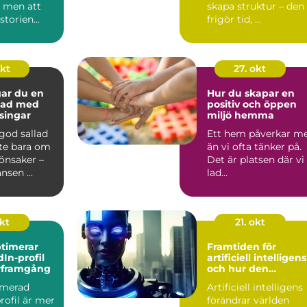
– men att
skapa struktur – den
torien...
frigör tid, ...
okt
27. okt
gar du en
Hur du skapar en
llad med
positiv och öppen
ssingar
miljö hemma
 god sallad
Ett hem påverkar m
nte bara om
än vi ofta tänker på.
önsaker –
Det är platsen där vi
nsen ...
lad...
okt
21. okt
timerar
Framtiden för
dIn-profil
artificiell intelligens
ärframgång
och hur den
påverkar oss
imerad
Artificiell intelligens
rofil är mer
förändrar världen