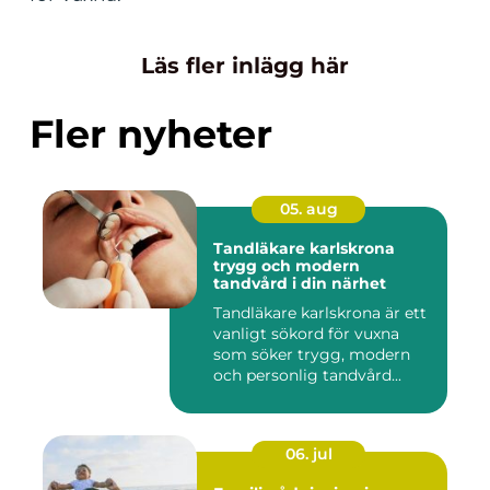
Läs fler inlägg här
Fler nyheter
05. aug
Tandläkare karlskrona
trygg och modern
tandvård i din närhet
Tandläkare karlskrona är ett
vanligt sökord för vuxna
som söker trygg, modern
och personlig tandvård...
06. jul