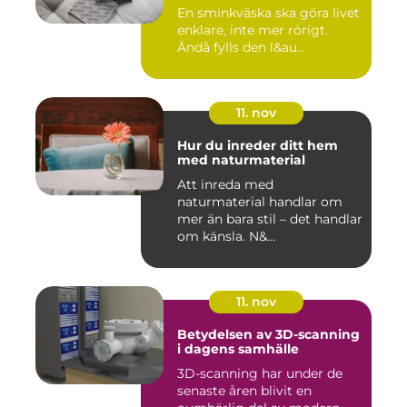
En sminkväska ska göra livet
enklare, inte mer rörigt.
Ändå fylls den l&au...
11. nov
Hur du inreder ditt hem
med naturmaterial
Att inreda med
naturmaterial handlar om
mer än bara stil – det handlar
om känsla. N&...
11. nov
Betydelsen av 3D-scanning
i dagens samhälle
3D-scanning har under de
senaste åren blivit en