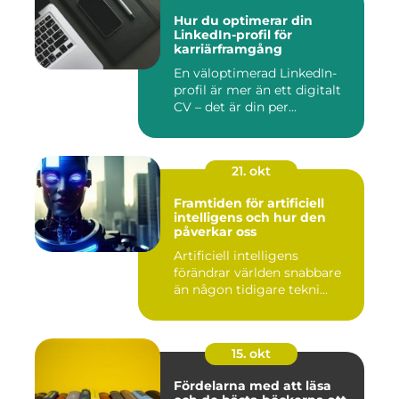
Hur du optimerar din
LinkedIn-profil för
karriärframgång
En väloptimerad LinkedIn-
profil är mer än ett digitalt
CV – det är din per...
21. okt
Framtiden för artificiell
intelligens och hur den
påverkar oss
Artificiell intelligens
förändrar världen snabbare
än någon tidigare tekni...
15. okt
Fördelarna med att läsa