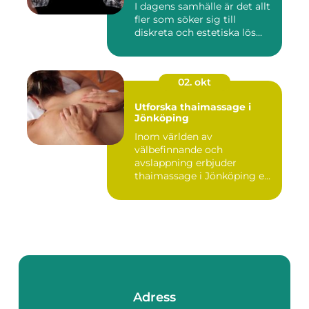
I dagens samhälle är det allt
fler som söker sig till
diskreta och estetiska lös...
02. okt
Utforska thaimassage i
Jönköping
Inom världen av
välbefinnande och
avslappning erbjuder
thaimassage i Jönköping e...
Adress