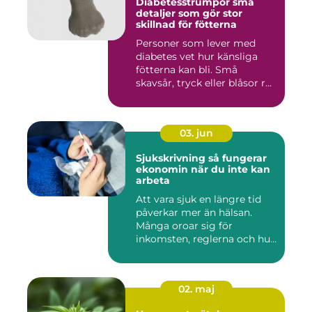
Diabetesstrumpor små
detaljer som gör stor
skillnad för fötterna
Personer som lever med
diabetes vet hur känsliga
fötterna kan bli. Små
skavsår, tryck eller blåsor r...
03. jun
Sjukskrivning så fungerar
ekonomin när du inte kan
arbeta
Att vara sjuk en längre tid
påverkar mer än hälsan.
Många oroar sig för
inkomsten, reglerna och hur
...
02. maj