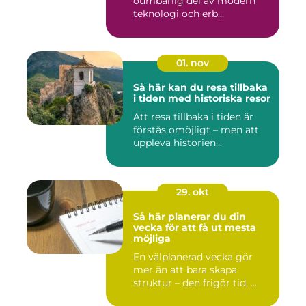
oumbärlig del av modern
teknologi och erb...
01. nov
Så här kan du resa tillbaka
i tiden med historiska resor
Att resa tillbaka i tiden är
förstås omöjligt – men att
uppleva historien...
29. okt
Så här planerar du din
vecka för att få ut mesta
möjliga
En välplanerad vecka gör
mer än att bara skapa
struktur – den frigör tid, ...