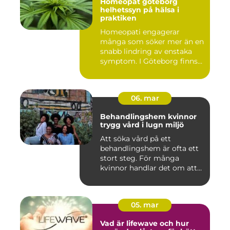
Homeopat göteborg
helhetssyn på hälsa i
praktiken
Homeopati engagerar
många som söker mer än en
snabb lindring av enstaka
symptom. I Göteborg finns
fl...
06. mar
Behandlingshem kvinnor
trygg vård i lugn miljö
Att söka vård på ett
behandlingshem är ofta ett
stort steg. För många
kvinnor handlar det om att
läm...
05. mar
Vad är lifewave och hur