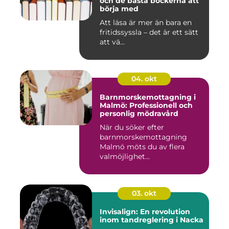
och de bästa böckerna att
börja med
Att läsa är mer än bara en
fritidssyssla – det är ett sätt
att vä...
04. okt
Barnmorskemottagning i
Malmö: Professionell och
personlig mödravård
När du söker efter
barnmorskemottagning
Malmö möts du av flera
valmöjlighet...
03. okt
Invisalign: En revolution
inom tandreglering i Nacka