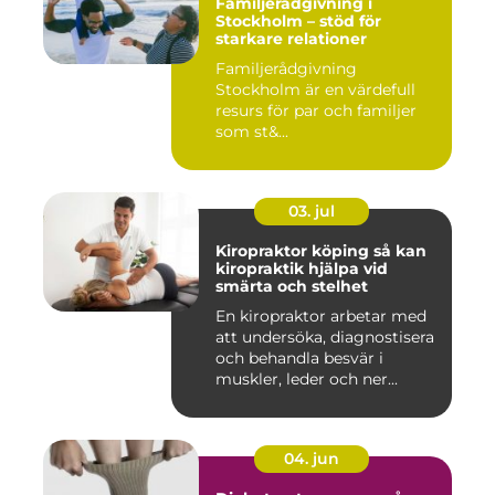
Familjerådgivning i
Stockholm – stöd för
starkare relationer
Familjerådgivning
Stockholm är en värdefull
resurs för par och familjer
som st&...
03. jul
Kiropraktor köping så kan
kiropraktik hjälpa vid
smärta och stelhet
En kiropraktor arbetar med
att undersöka, diagnostisera
och behandla besvär i
muskler, leder och ner...
04. jun