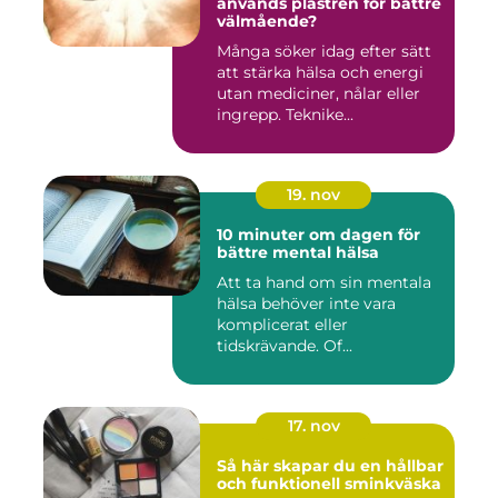
används plåstren för bättre
välmående?
Många söker idag efter sätt
att stärka hälsa och energi
utan mediciner, nålar eller
ingrepp. Teknike...
19. nov
10 minuter om dagen för
bättre mental hälsa
Att ta hand om sin mentala
hälsa behöver inte vara
komplicerat eller
tidskrävande. Of...
17. nov
Så här skapar du en hållbar
och funktionell sminkväska