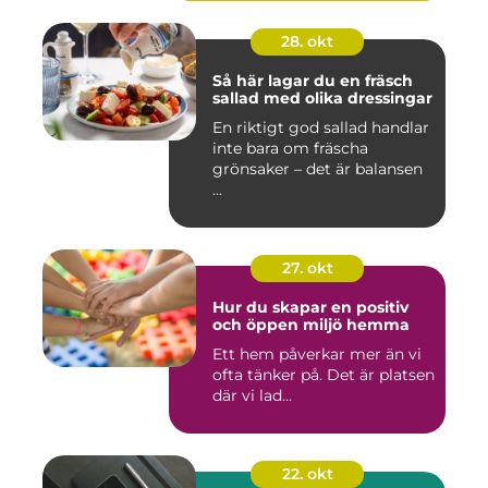
28. okt
Så här lagar du en fräsch
sallad med olika dressingar
En riktigt god sallad handlar
inte bara om fräscha
grönsaker – det är balansen
...
27. okt
Hur du skapar en positiv
och öppen miljö hemma
Ett hem påverkar mer än vi
ofta tänker på. Det är platsen
där vi lad...
22. okt