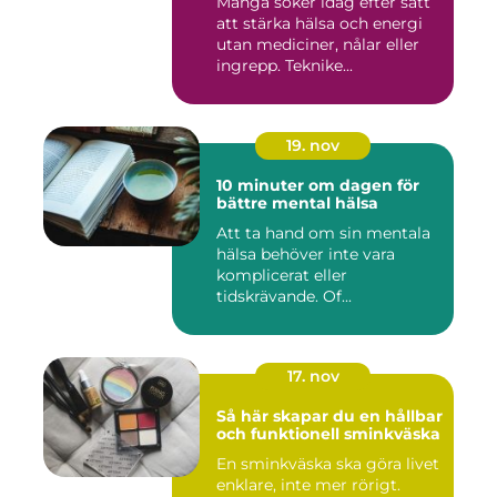
Många söker idag efter sätt
att stärka hälsa och energi
utan mediciner, nålar eller
ingrepp. Teknike...
19. nov
10 minuter om dagen för
bättre mental hälsa
Att ta hand om sin mentala
hälsa behöver inte vara
komplicerat eller
tidskrävande. Of...
17. nov
Så här skapar du en hållbar
och funktionell sminkväska
En sminkväska ska göra livet
enklare, inte mer rörigt.