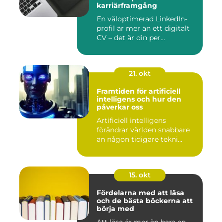
karriärframgång
En väloptimerad LinkedIn-
profil är mer än ett digitalt
CV – det är din per...
21. okt
Framtiden för artificiell
intelligens och hur den
påverkar oss
Artificiell intelligens
förändrar världen snabbare
än någon tidigare tekni...
15. okt
Fördelarna med att läsa
och de bästa böckerna att
börja med