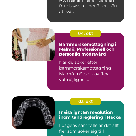
Att läsa är mer än bara en
fritidssyssla – det är ett sätt
att vä...
04. okt
Barnmorskemottagning i
Malmö: Professionell och
personlig mödravård
När du söker efter
barnmorskemottagning
Malmö möts du av flera
valmöjlighet...
03. okt
Invisalign: En revolution
inom tandreglering i Nacka
I dagens samhälle är det allt
fler som söker sig till