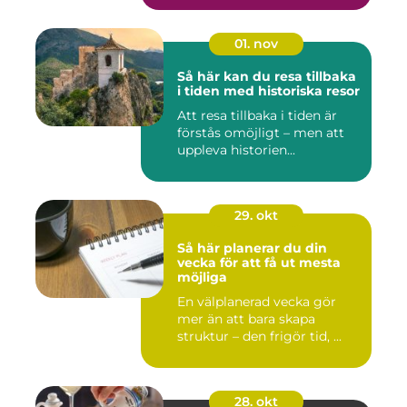
01. nov
Så här kan du resa tillbaka
i tiden med historiska resor
Att resa tillbaka i tiden är
förstås omöjligt – men att
uppleva historien...
29. okt
Så här planerar du din
vecka för att få ut mesta
möjliga
En välplanerad vecka gör
mer än att bara skapa
struktur – den frigör tid, ...
28. okt