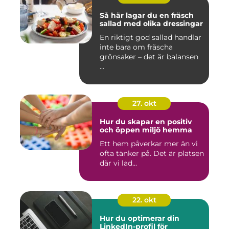
Så här lagar du en fräsch
sallad med olika dressingar
En riktigt god sallad handlar
inte bara om fräscha
grönsaker – det är balansen
...
27. okt
Hur du skapar en positiv
och öppen miljö hemma
Ett hem påverkar mer än vi
ofta tänker på. Det är platsen
där vi lad...
22. okt
Hur du optimerar din
LinkedIn-profil för