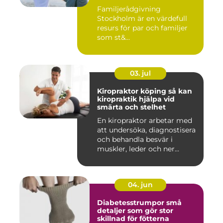
Familjerådgivning
Stockholm är en värdefull
resurs för par och familjer
som st&...
03. jul
Kiropraktor köping så kan
kiropraktik hjälpa vid
smärta och stelhet
En kiropraktor arbetar med
att undersöka, diagnostisera
och behandla besvär i
muskler, leder och ner...
04. jun
Diabetesstrumpor små
detaljer som gör stor
skillnad för fötterna