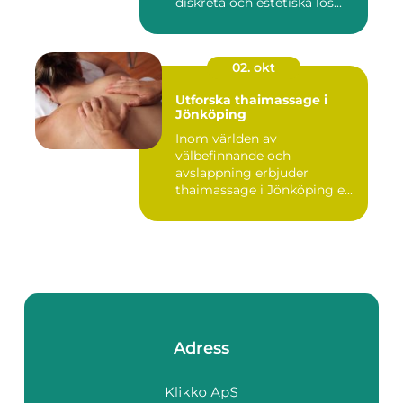
diskreta och estetiska lös...
02. okt
Utforska thaimassage i
Jönköping
Inom världen av
välbefinnande och
avslappning erbjuder
thaimassage i Jönköping e...
Adress