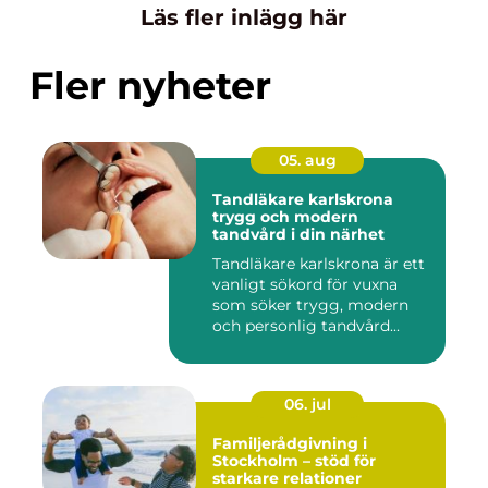
Läs fler inlägg här
Fler nyheter
05. aug
Tandläkare karlskrona
trygg och modern
tandvård i din närhet
Tandläkare karlskrona är ett
vanligt sökord för vuxna
som söker trygg, modern
och personlig tandvård...
06. jul
Familjerådgivning i
Stockholm – stöd för
starkare relationer