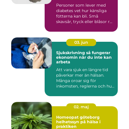
Personer som lever med
diabetes vet hur känsliga
fötterna kan bli. Små
skavsår, tryck eller blåsor r...
03. jun
Sjukskrivning så fungerar
ekonomin när du inte kan
arbeta
Att vara sjuk en längre tid
påverkar mer än hälsan.
Många oroar sig för
inkomsten, reglerna och hur
...
02. maj
Homeopat göteborg
helhetssyn på hälsa i
praktiken