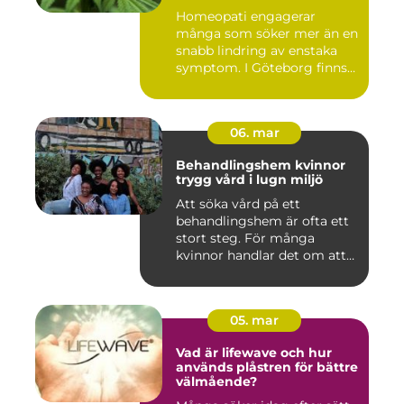
Homeopati engagerar
många som söker mer än en
snabb lindring av enstaka
symptom. I Göteborg finns
fl...
06. mar
Behandlingshem kvinnor
trygg vård i lugn miljö
Att söka vård på ett
behandlingshem är ofta ett
stort steg. För många
kvinnor handlar det om att
läm...
05. mar
Vad är lifewave och hur
används plåstren för bättre
välmående?