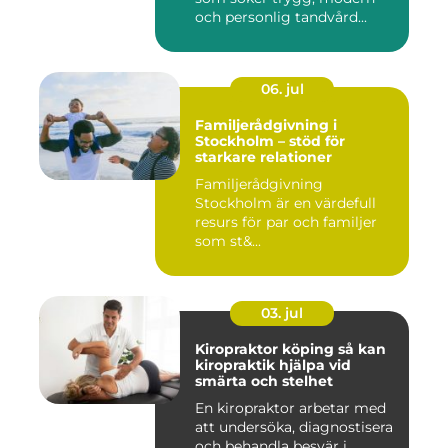
och personlig tandvård...
06. jul
Familjerådgivning i
Stockholm – stöd för
starkare relationer
Familjerådgivning
Stockholm är en värdefull
resurs för par och familjer
som st&...
03. jul
Kiropraktor köping så kan
kiropraktik hjälpa vid
smärta och stelhet
En kiropraktor arbetar med
att undersöka, diagnostisera
och behandla besvär i