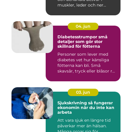
muskler, leder och ner...
04. jun
Diabetesstrumpor små
detaljer som gör stor
skillnad för fötterna
Personer som lever med
diabetes vet hur känsliga
fötterna kan bli. Små
skavsår, tryck eller blåsor r...
03. jun
Sjukskrivning så fungerar
ekonomin när du inte kan
arbeta
Att vara sjuk en längre tid
påverkar mer än hälsan.
Många oroar sig för