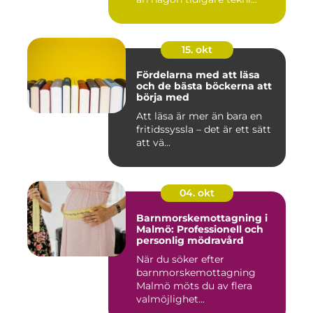
15. okt
Fördelarna med att läsa
och de bästa böckerna att
börja med
Att läsa är mer än bara en
fritidssyssla – det är ett sätt
att vä...
04. okt
Barnmorskemottagning i
Malmö: Professionell och
personlig mödravård
När du söker efter
barnmorskemottagning
Malmö möts du av flera
valmöjlighet...