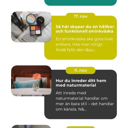
17. nov
Så här skapar du en hållbar
och funktionell sminkväska
En sminkväska ska göra livet
enklare, inte mer rörigt.
Ändå fylls den l&au...
11. nov
Hur du inreder ditt hem
med naturmaterial
Att inreda med
naturmaterial handlar om
mer än bara stil – det handlar
om känsla. N&...