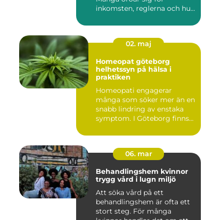
inkomsten, reglerna och hur
...
02. maj
Homeopat göteborg
helhetssyn på hälsa i
praktiken
Homeopati engagerar
många som söker mer än en
snabb lindring av enstaka
symptom. I Göteborg finns
fl...
06. mar
Behandlingshem kvinnor
trygg vård i lugn miljö
Att söka vård på ett
behandlingshem är ofta ett
stort steg. För många