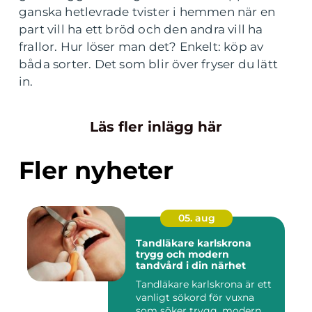
ganska hetlevrade tvister i hemmen när en
part vill ha ett bröd och den andra vill ha
frallor. Hur löser man det? Enkelt: köp av
båda sorter. Det som blir över fryser du lätt
in.
Läs fler inlägg här
Fler nyheter
05. aug
Tandläkare karlskrona
trygg och modern
tandvård i din närhet
Tandläkare karlskrona är ett
vanligt sökord för vuxna
som söker trygg, modern