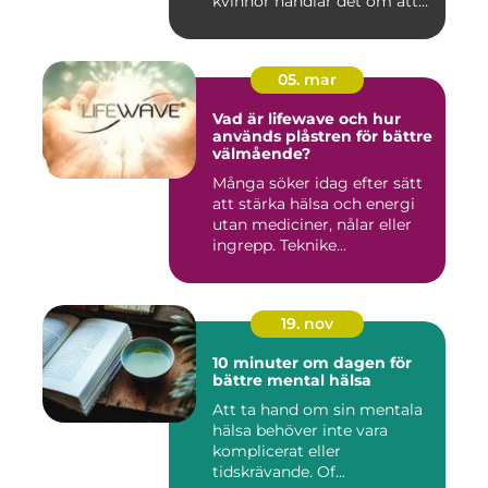
kvinnor handlar det om att
läm...
05. mar
Vad är lifewave och hur
används plåstren för bättre
välmående?
Många söker idag efter sätt
att stärka hälsa och energi
utan mediciner, nålar eller
ingrepp. Teknike...
19. nov
10 minuter om dagen för
bättre mental hälsa
Att ta hand om sin mentala
hälsa behöver inte vara
komplicerat eller
tidskrävande. Of...