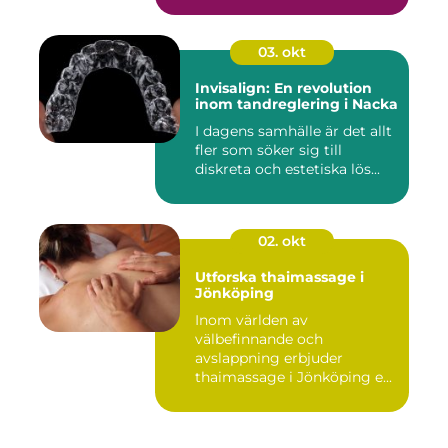
03. okt
Invisalign: En revolution
inom tandreglering i Nacka
I dagens samhälle är det allt
fler som söker sig till
diskreta och estetiska lös...
02. okt
Utforska thaimassage i
Jönköping
Inom världen av
välbefinnande och
avslappning erbjuder
thaimassage i Jönköping e...