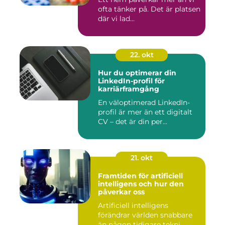
ofta tänker på. Det är platsen
där vi lad...
22. okt
Hur du optimerar din
LinkedIn-profil för
karriärframgång
En väloptimerad LinkedIn-
profil är mer än ett digitalt
CV – det är din per...
21. okt
Framtiden för artificiell
intelligens och hur den
påverkar oss
Artificiell intelligens
förändrar världen snabbare
än någon tidigare tekni...