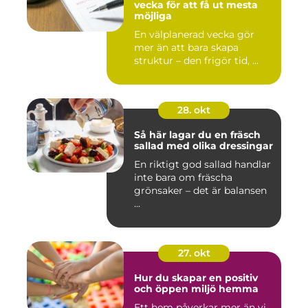
vecka för att få ut mesta
möjliga
En välplanerad vecka gör
mer än att bara skapa
struktur – den frigör tid, ...
28. okt
Så här lagar du en fräsch
sallad med olika dressingar
En riktigt god sallad handlar
inte bara om fräscha
grönsaker – det är balansen
...
27. okt
Hur du skapar en positiv
och öppen miljö hemma
Ett hem påverkar mer än vi