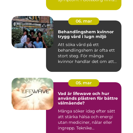
fl...
06. mar
Behandlingshem kvinnor
trygg vård i lugn miljö
Att söka vård på ett
behandlingshem är ofta ett
stort steg. För många
kvinnor handlar det om att
läm...
05. mar
Vad är lifewave och hur
används plåstren för bättre
välmående?
Många söker idag efter sätt
att stärka hälsa och energi
utan mediciner, nålar eller
ingrepp. Teknike...