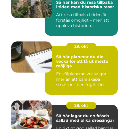
Så här kan du resa tillbaka
i tiden med historiska resor
Att resa tillbaka i tiden är
förstås omöjligt – men att
uppleva historien...
29. okt
Så här planerar du din
vecka för att få ut mesta
möjliga
En välplanerad vecka gör
mer än att bara skapa
struktur – den frigör tid, ...
28. okt
Så här lagar du en fräsch
sallad med olika dressingar
En riktigt god sallad handlar