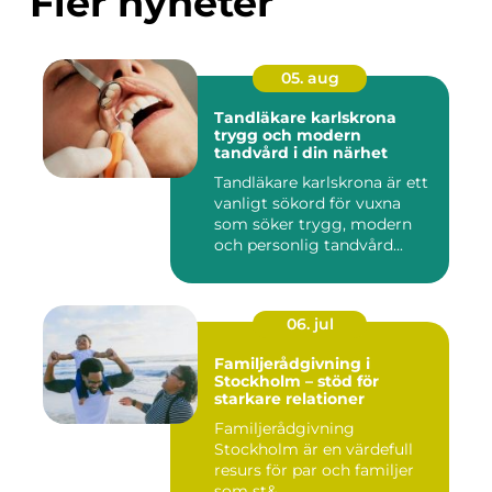
Fler nyheter
05. aug
Tandläkare karlskrona
trygg och modern
tandvård i din närhet
Tandläkare karlskrona är ett
vanligt sökord för vuxna
som söker trygg, modern
och personlig tandvård...
06. jul
Familjerådgivning i
Stockholm – stöd för
starkare relationer
Familjerådgivning
Stockholm är en värdefull
resurs för par och familjer
som st&...