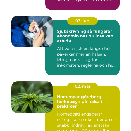
03. jun
Sjukskrivning så fungerar
ekonomin när du inte kan
arbeta
Att vara sjuk en längre tid
påverkar mer än hälsan.
Många oroar sig för
inkomsten, reglerna och hur
...
02. maj
Homeopat göteborg
helhetssyn på hälsa i
praktiken
Homeopati engagerar
många som söker mer än en
snabb lindring av enstaka
symptom. I Göteborg finns