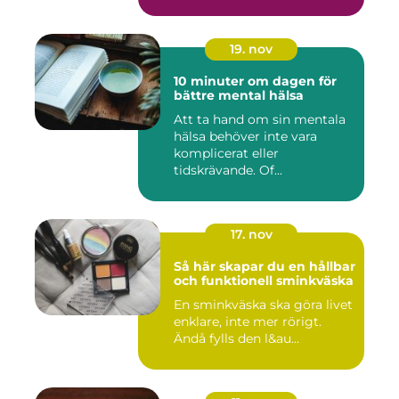
19. nov
10 minuter om dagen för
bättre mental hälsa
Att ta hand om sin mentala
hälsa behöver inte vara
komplicerat eller
tidskrävande. Of...
17. nov
Så här skapar du en hållbar
och funktionell sminkväska
En sminkväska ska göra livet
enklare, inte mer rörigt.
Ändå fylls den l&au...