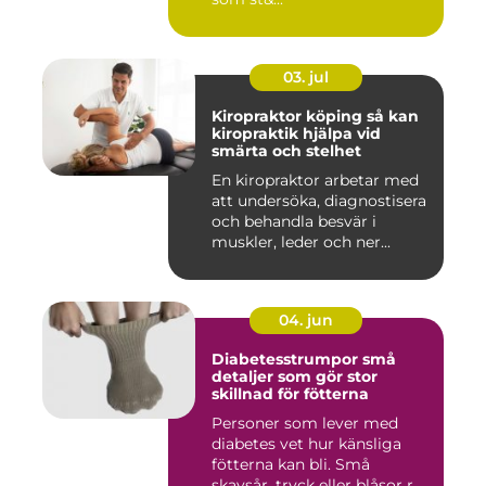
03. jul
Kiropraktor köping så kan
kiropraktik hjälpa vid
smärta och stelhet
En kiropraktor arbetar med
att undersöka, diagnostisera
och behandla besvär i
muskler, leder och ner...
04. jun
Diabetesstrumpor små
detaljer som gör stor
skillnad för fötterna
Personer som lever med
diabetes vet hur känsliga
fötterna kan bli. Små
skavsår, tryck eller blåsor r...