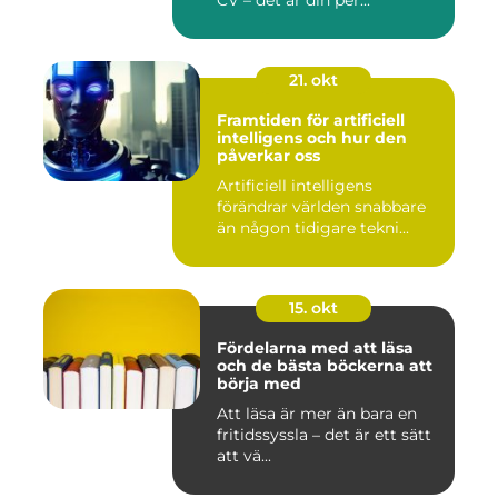
CV – det är din per...
21. okt
Framtiden för artificiell
intelligens och hur den
påverkar oss
Artificiell intelligens
förändrar världen snabbare
än någon tidigare tekni...
15. okt
Fördelarna med att läsa
och de bästa böckerna att
börja med
Att läsa är mer än bara en
fritidssyssla – det är ett sätt
att vä...