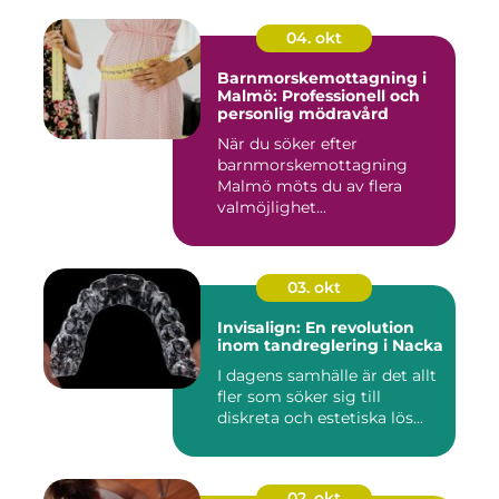
04. okt
Barnmorskemottagning i
Malmö: Professionell och
personlig mödravård
När du söker efter
barnmorskemottagning
Malmö möts du av flera
valmöjlighet...
03. okt
Invisalign: En revolution
inom tandreglering i Nacka
I dagens samhälle är det allt
fler som söker sig till
diskreta och estetiska lös...
02. okt