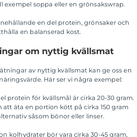
till exempel soppa eller en grönsakswrap.
 Innehållande en del protein, grönsaker och
tthålla en balanserad kost.
ingar om nyttig kvällsmat
mätningar av nyttig kvällsmat kan ge oss en
 näringsvärde. Här ser vi några exempel:
del protein för kvällsmål är cirka 20-30 gram.
att äta en portion kött på cirka 150 gram
ternativ såsom bönor eller linser.
ion kolhydrater bör vara cirka 30-45 gram,