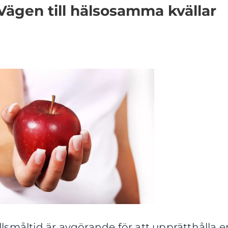
 Vägen till hälsosamma kvällar
llsmåltid är avgörande för att upprätthålla e