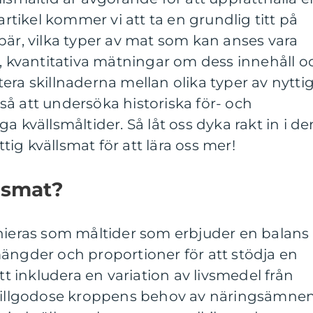
 artikel kommer vi att ta en grundlig titt på
bär, vilka typer av mat som kan anses vara
n, kvantitativa mätningar om dess innehåll o
era skillnaderna mellan olika typer av nytti
å att undersöka historiska för- och
a kvällsmåltider. Så låt oss dyka rakt in i de
ig kvällsmat för att lära oss mer!
llsmat?
inieras som måltider som erbjuder en balans
ängder och proportioner för att stödja en
att inkludera en variation av livsmedel från
 tillgodose kroppens behov av näringsämnen