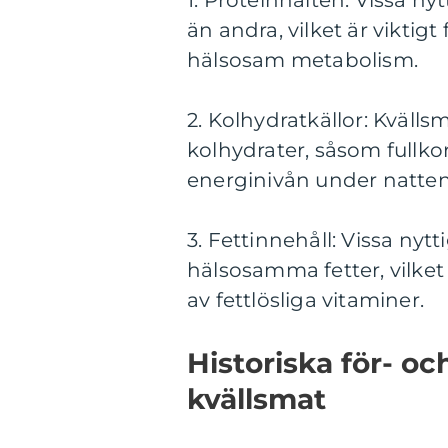
1. Proteinhalten: Vissa ny
än andra, vilket är viktig
hälsosam metabolism.
2. Kolhydratkällor: Kvälls
kolhydrater, såsom fullkor
energinivån under natte
3. Fettinnehåll: Vissa nyt
hälsosamma fetter, vilket
av fettlösliga vitaminer.
Historiska för- oc
kvällsmat