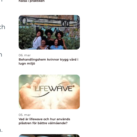
hälsa i praktiken
ch
g
n
06. mar
Behandlingshem kvinnor trygg vård i
lugn miljö
05. mar
Vad är lifewave och hur används
plåstren för bättre välmående?
.