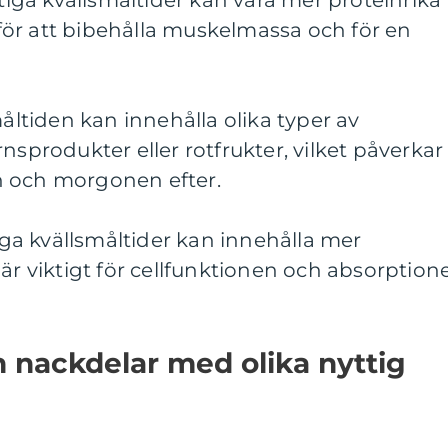
ttiga kvällsmåltider kan vara mer proteinrika
t för att bibehålla muskelmassa och för en
måltiden kan innehålla olika typer av
nsprodukter eller rotfrukter, vilket påverkar
n och morgonen efter.
tiga kvällsmåltider kan innehålla mer
 är viktigt för cellfunktionen och absorption
h nackdelar med olika nyttig