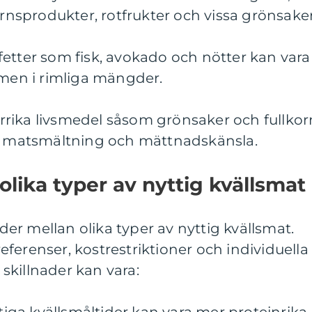
ornsprodukter, rotfrukter och vissa grönsaker
etter som fisk, avokado och nötter kan vara
 men i rimliga mängder.
berrika livsmedel såsom grönsaker och fullkor
am matsmältning och mättnadskänsla.
olika typer av nyttig kvällsmat
ader mellan olika typer av nyttig kvällsmat.
ferenser, kostrestriktioner och individuella
skillnader kan vara: