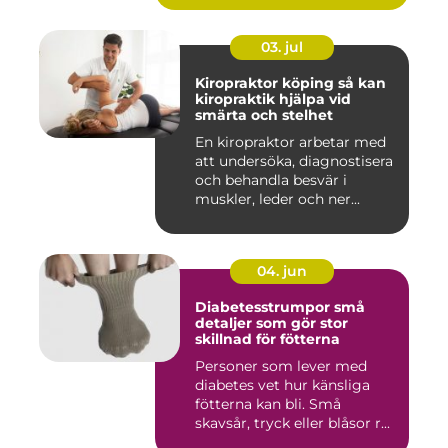
03. jul
Kiropraktor köping så kan
kiropraktik hjälpa vid
smärta och stelhet
En kiropraktor arbetar med
att undersöka, diagnostisera
och behandla besvär i
muskler, leder och ner...
04. jun
Diabetesstrumpor små
detaljer som gör stor
skillnad för fötterna
Personer som lever med
diabetes vet hur känsliga
fötterna kan bli. Små
skavsår, tryck eller blåsor r...