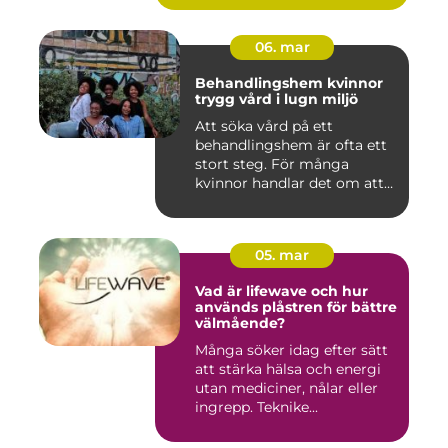
06. mar
Behandlingshem kvinnor
trygg vård i lugn miljö
Att söka vård på ett
behandlingshem är ofta ett
stort steg. För många
kvinnor handlar det om att
läm...
05. mar
Vad är lifewave och hur
används plåstren för bättre
välmående?
Många söker idag efter sätt
att stärka hälsa och energi
utan mediciner, nålar eller
ingrepp. Teknike...