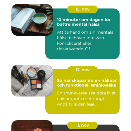
19. nov
10 minuter om dagen för
bättre mental hälsa
Att ta hand om sin mentala
hälsa behöver inte vara
komplicerat eller
tidskrävande. Of...
17. nov
Så här skapar du en hållbar
och funktionell sminkväska
En sminkväska ska göra livet
enklare, inte mer rörigt.
Ändå fylls den l&au...
11. nov