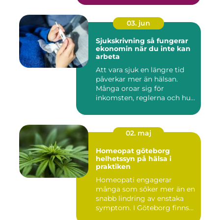
03. jun
Sjukskrivning så fungerar
ekonomin när du inte kan
arbeta
Att vara sjuk en längre tid
påverkar mer än hälsan.
Många oroar sig för
inkomsten, reglerna och hur
...
02. maj
Homeopat göteborg
helhetssyn på hälsa i
praktiken
Homeopati engagerar
många som söker mer än en
snabb lindring av enstaka
symptom. I Göteborg finns
fl...