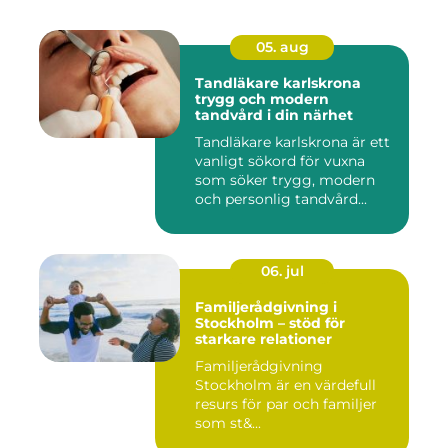
05. aug
Tandläkare karlskrona
trygg och modern
tandvård i din närhet
Tandläkare karlskrona är ett
vanligt sökord för vuxna
som söker trygg, modern
och personlig tandvård...
06. jul
Familjerådgivning i
Stockholm – stöd för
starkare relationer
Familjerådgivning
Stockholm är en värdefull
resurs för par och familjer
som st&...