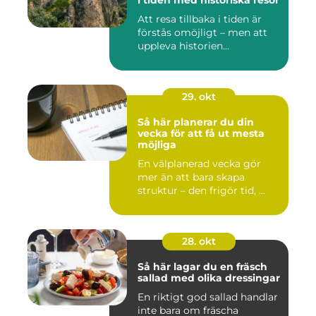
i tiden med historiska resor
Att resa tillbaka i tiden är
förstås omöjligt – men att
uppleva historien...
29. okt
Så här planerar du din
vecka för att få ut mesta
möjliga
En välplanerad vecka gör
mer än att bara skapa
struktur – den frigör tid, ...
28. okt
Så här lagar du en fräsch
sallad med olika dressingar
En riktigt god sallad handlar
inte bara om fräscha