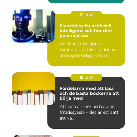
21. okt
Framtiden för artificiell
intelligens och hur den
påverkar oss
Artificiell intelligens
förändrar världen snabbare
än någon tidigare tekni...
15. okt
Fördelarna med att läsa
och de bästa böckerna att
börja med
Att läsa är mer än bara en
fritidssyssla – det är ett sätt
att vä...