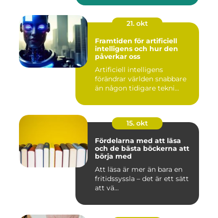
21. okt
Framtiden för artificiell
intelligens och hur den
påverkar oss
Artificiell intelligens
förändrar världen snabbare
än någon tidigare tekni...
15. okt
Fördelarna med att läsa
och de bästa böckerna att
börja med
Att läsa är mer än bara en
fritidssyssla – det är ett sätt
att vä...