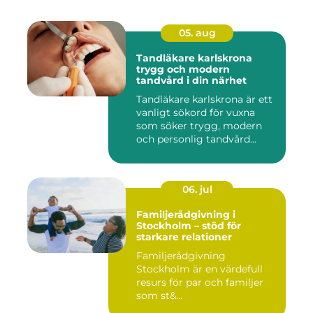
05. aug
Tandläkare karlskrona
trygg och modern
tandvård i din närhet
Tandläkare karlskrona är ett
vanligt sökord för vuxna
som söker trygg, modern
och personlig tandvård...
06. jul
Familjerådgivning i
Stockholm – stöd för
starkare relationer
Familjerådgivning
Stockholm är en värdefull
resurs för par och familjer
som st&...