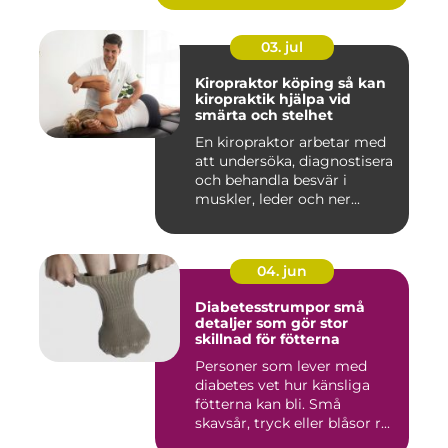
03. jul
Kiropraktor köping så kan
kiropraktik hjälpa vid
smärta och stelhet
En kiropraktor arbetar med
att undersöka, diagnostisera
och behandla besvär i
muskler, leder och ner...
04. jun
Diabetesstrumpor små
detaljer som gör stor
skillnad för fötterna
Personer som lever med
diabetes vet hur känsliga
fötterna kan bli. Små
skavsår, tryck eller blåsor r...