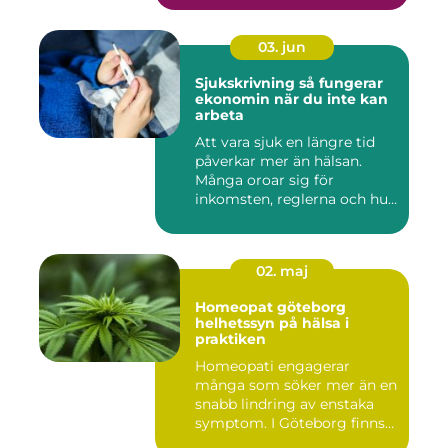
03. jun
Sjukskrivning så fungerar
ekonomin när du inte kan
arbeta
Att vara sjuk en längre tid
påverkar mer än hälsan.
Många oroar sig för
inkomsten, reglerna och hur
...
02. maj
Homeopat göteborg
helhetssyn på hälsa i
praktiken
Homeopati engagerar
många som söker mer än en
snabb lindring av enstaka
symptom. I Göteborg finns
fl...