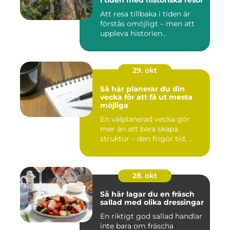
i tiden med historiska resor
Att resa tillbaka i tiden är
förstås omöjligt – men att
uppleva historien...
29. okt
Så här planerar du din
vecka för att få ut mesta
möjliga
En välplanerad vecka gör
mer än att bara skapa
struktur – den frigör tid, ...
28. okt
Så här lagar du en fräsch
sallad med olika dressingar
En riktigt god sallad handlar
inte bara om fräscha