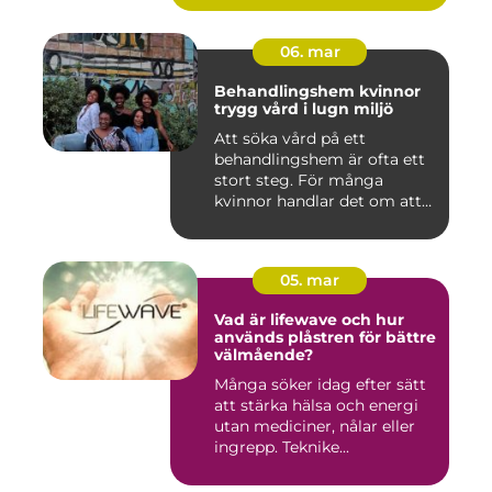
06. mar
Behandlingshem kvinnor
trygg vård i lugn miljö
Att söka vård på ett
behandlingshem är ofta ett
stort steg. För många
kvinnor handlar det om att
läm...
05. mar
Vad är lifewave och hur
används plåstren för bättre
välmående?
Många söker idag efter sätt
att stärka hälsa och energi
utan mediciner, nålar eller
ingrepp. Teknike...