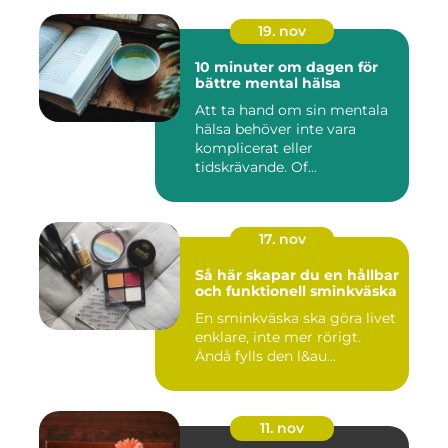
19. nov
10 minuter om dagen för
bättre mental hälsa
Att ta hand om sin mentala
hälsa behöver inte vara
komplicerat eller
tidskrävande. Of...
17. nov
Så här skapar du en hållbar
och funktionell sminkväska
En sminkväska ska göra livet
enklare, inte mer rörigt.
Ändå fylls den l&au...
11. nov