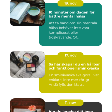
19. nov
10 minuter om dagen för
bättre mental hälsa
Att ta hand om sin mentala
hälsa behöver inte vara
komplicerat eller
tidskrävande. Of...
17. nov
Så här skapar du en hållbar
och funktionell sminkväska
En sminkväska ska göra livet
enklare, inte mer rörigt.
Ändå fylls den l&au...
11. nov
Hur du inreder ditt hem