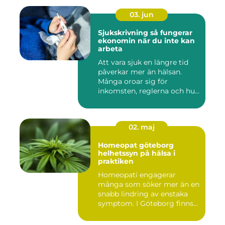
03. jun
Sjukskrivning så fungerar
ekonomin när du inte kan
arbeta
Att vara sjuk en längre tid
påverkar mer än hälsan.
Många oroar sig för
inkomsten, reglerna och hur
...
02. maj
Homeopat göteborg
helhetssyn på hälsa i
praktiken
Homeopati engagerar
många som söker mer än en
snabb lindring av enstaka
symptom. I Göteborg finns
fl...