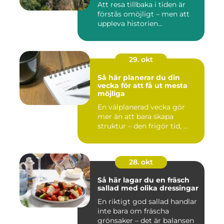
Att resa tillbaka i tiden är
förstås omöjligt – men att
uppleva historien...
29. okt
Så här planerar du din
vecka för att få ut mesta
möjliga
En välplanerad vecka gör
mer än att bara skapa
struktur – den frigör tid, ...
28. okt
Så här lagar du en fräsch
sallad med olika dressingar
En riktigt god sallad handlar
inte bara om fräscha
grönsaker – det är balansen