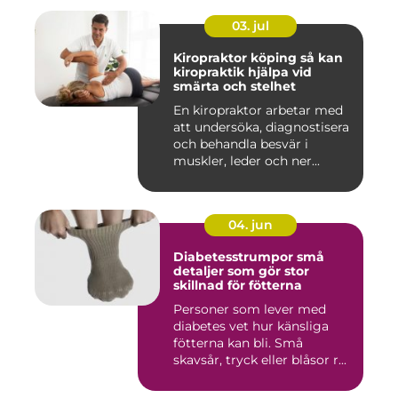
03. jul
Kiropraktor köping så kan
kiropraktik hjälpa vid
smärta och stelhet
En kiropraktor arbetar med
att undersöka, diagnostisera
och behandla besvär i
muskler, leder och ner...
04. jun
Diabetesstrumpor små
detaljer som gör stor
skillnad för fötterna
Personer som lever med
diabetes vet hur känsliga
fötterna kan bli. Små
skavsår, tryck eller blåsor r...