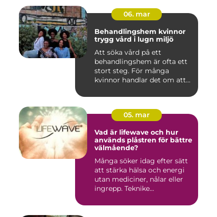
06. mar
Behandlingshem kvinnor
trygg vård i lugn miljö
Att söka vård på ett
behandlingshem är ofta ett
stort steg. För många
kvinnor handlar det om att
läm...
05. mar
Vad är lifewave och hur
används plåstren för bättre
välmående?
Många söker idag efter sätt
att stärka hälsa och energi
utan mediciner, nålar eller
ingrepp. Teknike...