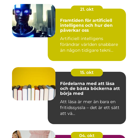
21. okt
Framtiden för artificiell
intelligens och hur den
påverkar oss
Artificiell intelligens
förändrar världen snabbare
än någon tidigare tekni...
15. okt
Fördelarna med att läsa
och de bästa böckerna att
börja med
Att läsa är mer än bara en
fritidssyssla – det är ett sätt
att vä...
04. okt