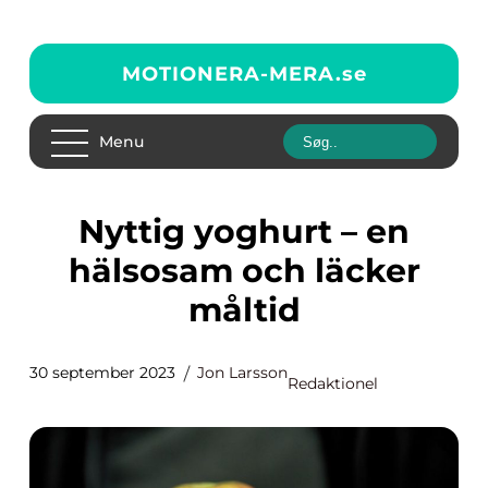
MOTIONERA-MERA.
se
Menu
Nyttig yoghurt – en
hälsosam och läcker
måltid
30 september 2023
Jon Larsson
Redaktionel