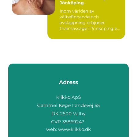
Jönköping
Inom världen av
välbefinnande och
avslappning erbjuder
thaimassage i Jönköping e...
Adress
web:
www.klikko.dk