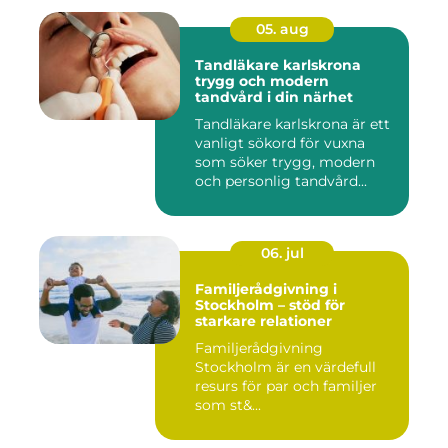
05. aug
Tandläkare karlskrona
trygg och modern
tandvård i din närhet
Tandläkare karlskrona är ett
vanligt sökord för vuxna
som söker trygg, modern
och personlig tandvård...
06. jul
Familjerådgivning i
Stockholm – stöd för
starkare relationer
Familjerådgivning
Stockholm är en värdefull
resurs för par och familjer
som st&...