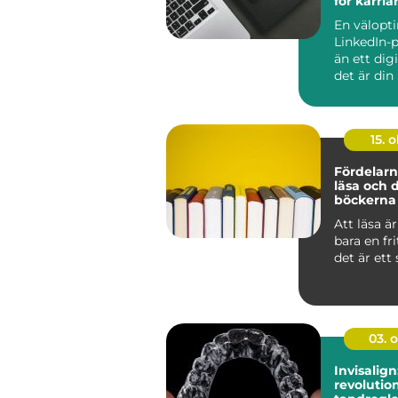
för karri
En välopt
LinkedIn-p
än ett dig
det är din 
15. o
Fördelarn
läsa och 
böckerna 
med
Att läsa ä
bara en fri
det är ett s
03. 
Invisalign
revolutio