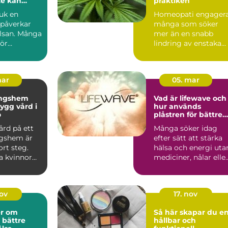
te kan
praktiken
juk en
Homeopati engager
 påverkar
många som söker
lsan. Många
mer än en snabb
för
lindring av enstaka
, reglerna
symptom. I Götebor
finns fl...
mar
05. mar
ingshem
Vad är lifewave och
hur används
ö
plåstren för bättre
välmående?
ård på ett
Många söker idag
gshem är
efter sätt att stärka
ort steg.
hälsa och energi uta
 kvinnor
mediciner, nålar elle
et om att
ingrepp. Teknike...
nov
17. nov
er om
Så här skapar du e
 bättre
hållbar och