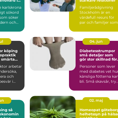
andvård i
starkare relationer
t
e karlskrona
Familjerådgivning
ligt sökord
Stockholm är en
 som söker
värdefull resurs för
dern och
par och familjer som
tandvård...
st&...
ul
04. jun
or köping
Diabetesstrumpor
ropraktik
små detaljer som
d smärta
gör stor skillnad för
et
fötterna
ktor arbetar
Personer som lever
ndersöka,
med diabetes vet hu
sera och
känsliga fötterna ka
esvär i
bli. Små skavsår, try
eder och
eller blåsor r...
jun
02. maj
ng så
Homeopat götebor
 ekonomin
helhetssyn på hälsa