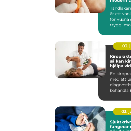
modern t
din närhe
Tandläkar
är ett van
för vuxna
trygg, mo
personlig 
03. j
Kiroprakt
så kan ki
hjälpa vi
och stelh
En kiropra
med att u
diagnosti
behandla b
muskler, l
ner...
03. 
Sjukskrivni
fungerar