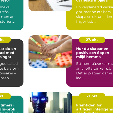
 resor
ut mesta möjliga
llbaka i
En välplanerad vecka
örstås
gör mer än att bara
– men att
skapa struktur – den
torien...
frigör tid, ...
okt
27. okt
gar du en
Hur du skapar en
llad med
positiv och öppen
ssingar
miljö hemma
 god sallad
Ett hem påverkar m
nte bara om
än vi ofta tänker på.
önsaker –
Det är platsen där vi
nsen ...
lad...
okt
21. okt
timerar
Framtiden för
dIn-profil
artificiell intelligens