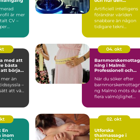
ärframgång
och hur den
påverkar oss
imerad
Artificiell intelligens
rofil är mer
förändrar världen
italt CV –
snabbare än någon
per...
tidigare tekni...
kt
04. okt
a med att
Barnmorskemottag
de bästa
ning i Malmö:
att börja
Professionell och
personlig mödravår
r mer än
När du söker efter
tidssyssla –
barnmorskemottagn
ätt att vä...
ng Malmö möts du 
flera valmöjlighet...
okt
02. okt
: En
Utforska
n inom
thaimassage i