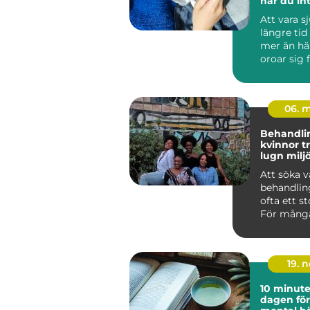
när du in
arbeta
Att vara s
längre tid
mer än hä
oroar sig 
inkomsten
och hur ...
06. 
Behandl
kvinnor trygg vård i
lugn milj
Att söka v
behandlin
ofta ett st
För många
handlar d
läm...
19. 
10 minut
dagen för