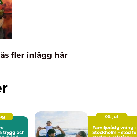
äs fler inlägg här
er
aug
06. jul
re
Familjerådgivning i
och
Stockholm – stöd fö