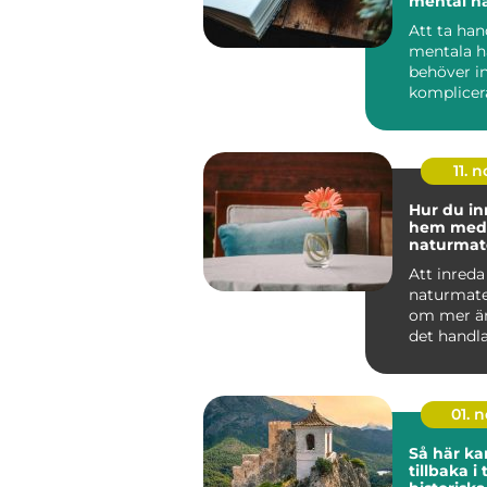
mental hä
Att ta ha
mentala h
behöver in
komplicera
tidskrävand
11. n
Hur du in
hem med
naturmate
Att inred
naturmate
om mer än 
det handl
känsla. N&.
01. 
Så här ka
tillbaka i