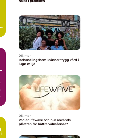
hälsa i praktiken
06. mar
Behandlingshem kvinnor trygg vård i
lugn miljö
r
n
ck
05. mar
Vad är lifewave och hur används
plåstren för bättre välmående?
g
 i