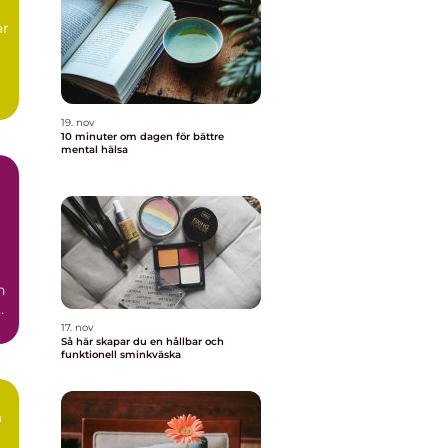
ar
g
19. nov
10 minuter om dagen för bättre
mental hälsa
n
r
17. nov
Så här skapar du en hållbar och
funktionell sminkväska
n