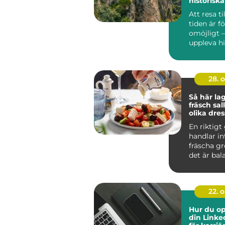
historiska
Att resa ti
tiden är f
omöjligt 
uppleva his
28. 
Så här la
fräsch sa
olika dre
En riktigt
handlar i
fräscha gr
det är bala
22. 
Hur du op
din Linke