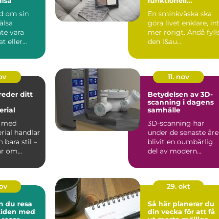
lsa
funktionell
sminkväska
nd om sin
En sminkväska ska
älsa
göra livet enklare, in
te vara
mer rörigt. Ändå fyll
t eller
den l&au...
e. Of...
ov
11. nov
reder ditt
Betydelsen av 3D-
scanning i dagens
rial
samhälle
a med
3D-scanning har
rial handlar
under de senaste år
bara stil –
blivit en oumbärlig
ar om
del av modern
..
teknologi och erb...
nov
29. okt
n du resa
Så här planerar du
 tiden med
din vecka för att få