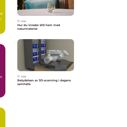
te
s
11. nov
Hur du inreder ditt hem med
naturmaterial
en
11. nov
Betydelsen av 3D-scanning i dagens
samhälle