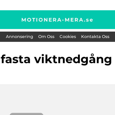
MOTIONERA-MERA.
se
Annonsering
Om Oss
Cookies
Kontakta Oss
k fasta viktnedgång