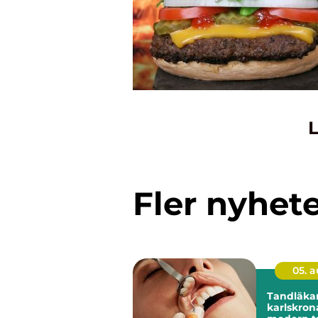
L
Fler nyhet
05. 
Tandläka
karlskrona trygg 