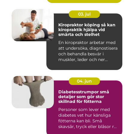
03. jul
Kiropraktor köping så kan
kiropraktik hjälpa vid
smärta och stelhet
En kiropraktor arbetar med
att undersöka, diagnostisera
och behandla besvär i
muskler, leder och ner...
04. jun
Diabetesstrumpor små
detaljer som gör stor
skillnad för fötterna
Personer som lever med
diabetes vet hur känsliga
fötterna kan bli. Små
skavsår, tryck eller blåsor r...