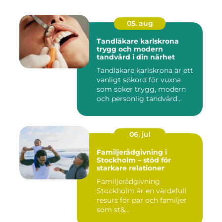
05. aug
Tandläkare karlskrona
trygg och modern
tandvård i din närhet
Tandläkare karlskrona är ett
vanligt sökord för vuxna
som söker trygg, modern
och personlig tandvård...
06. jul
Familjerådgivning i
Stockholm – stöd för
starkare relationer
Familjerådgivning
Stockholm är en värdefull
resurs för par och familjer
som st&...