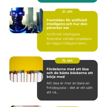
21. okt
Framtiden för artificiell
intelligens och hur den
påverkar oss
Artificiell intelligens
förändrar världen snabbare
än någon tidigare tekni...
15. okt
Fördelarna med att läsa
och de bästa böckerna att
börja med
Att läsa är mer än bara en
fritidssyssla – det är ett sätt
att vä...