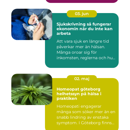
03. jun
Sjukskrivning så fungerar
ekonomin när du inte kan
arbeta
Att vara sjuk en längre tid
påverkar mer än hälsan.
Många oroar sig för
inkomsten, reglerna och hur
...
02. maj
Homeopat göteborg
helhetssyn på hälsa i
praktiken
Homeopati engagerar
många som söker mer än en
snabb lindring av enstaka
symptom. I Göteborg finns
fl...