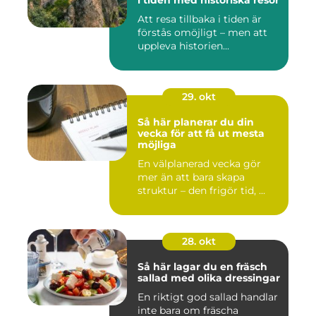
i tiden med historiska resor
Att resa tillbaka i tiden är
förstås omöjligt – men att
uppleva historien...
29. okt
Så här planerar du din
vecka för att få ut mesta
möjliga
En välplanerad vecka gör
mer än att bara skapa
struktur – den frigör tid, ...
28. okt
Så här lagar du en fräsch
sallad med olika dressingar
En riktigt god sallad handlar
inte bara om fräscha