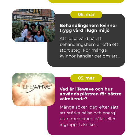
06. mar
Behandlingshem kvinnor
trygg vård i lugn miljö
Att söka vård på ett
behandlingshem är ofta ett
stort steg. För många
kvinnor handlar det om att
läm...
05. mar
Vad är lifewave och hur
används plåstren för bättre
välmående?
Många söker idag efter sätt
att stärka hälsa och energi
utan mediciner, nålar eller
ingrepp. Teknike...