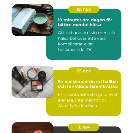
19. nov
10 minuter om dagen för
bättre mental hälsa
Att ta hand om sin mentala
hälsa behöver inte vara
komplicerat eller
tidskrävande. Of...
17. nov
Så här skapar du en hållbar
och funktionell sminkväska
En sminkväska ska göra livet
enklare, inte mer rörigt.
Ändå fylls den l&au...
11. nov