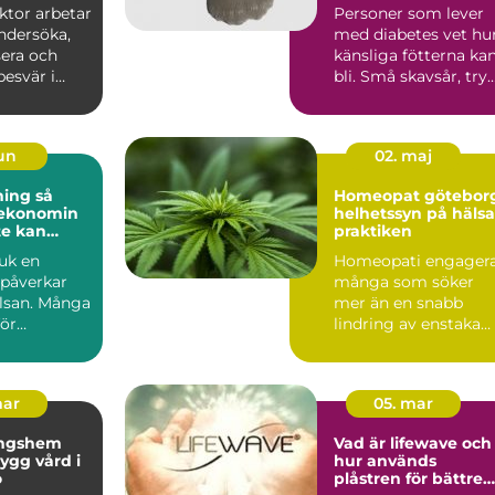
et
fötterna
ktor arbetar
Personer som lever
ndersöka,
med diabetes vet hu
sera och
känsliga fötterna ka
esvär i
bli. Små skavsår, try
eder och
eller blåsor r...
jun
02. maj
ng så
Homeopat götebor
 ekonomin
helhetssyn på hälsa
te kan
praktiken
juk en
Homeopati engager
 påverkar
många som söker
lsan. Många
mer än en snabb
för
lindring av enstaka
, reglerna
symptom. I Götebor
finns fl...
mar
05. mar
ingshem
Vad är lifewave och
hur används
ö
plåstren för bättre