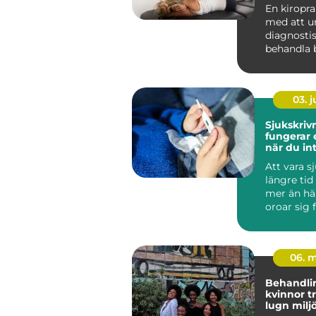
och stelh
En kiropra
med att u
diagnosti
behandla b
muskler, l
ner...
03. 
Sjukskrivni
fungerar
när du in
arbeta
Att vara s
längre tid
mer än hä
oroar sig 
inkomsten
och hur ...
06. 
Behandl
kvinnor trygg vård i
lugn milj