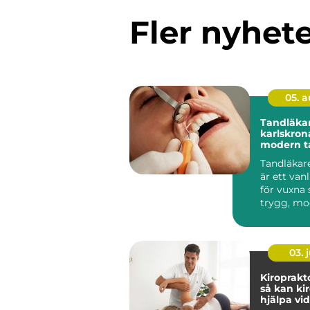
Fler nyhet
05. 
Tandläka
karlskrona trygg 
modern t
din närhe
Tandläkar
är ett van
för vuxna
trygg, mo
personlig 
03. j
Kiroprakt
så kan ki
hjälpa vi