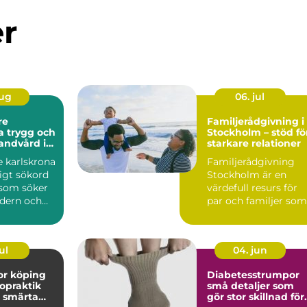
er
aug
06. jul
re
Familjerådgivning i
och
Stockholm – stöd fö
andvård i
starkare relationer
t
e karlskrona
Familjerådgivning
ligt sökord
Stockholm är en
 som söker
värdefull resurs för
dern och
par och familjer som
tandvård...
st&...
ul
04. jun
or köping
Diabetesstrumpor
ropraktik
små detaljer som
d smärta
gör stor skillnad för