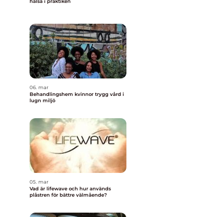
hälsa i praktiken
06. mar
Behandlingshem kvinnor trygg vård i
lugn miljö
05. mar
Vad är lifewave och hur används
plåstren för bättre välmående?