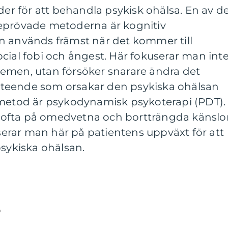
der för att behandla psykisk ohälsa. En av d
eprövade metoderna är kognitiv
n används främst när det kommer till
cial fobi och ångest. Här fokuserar man int
emen, utan försöker snarare ändra det
teende som orsakar den psykiska ohälsan
 metod är psykodynamisk psykoterapi (PDT).
ofta på omedvetna och bortträngda känslor
userar man här på patientens uppväxt för att
psykiska ohälsan.
p