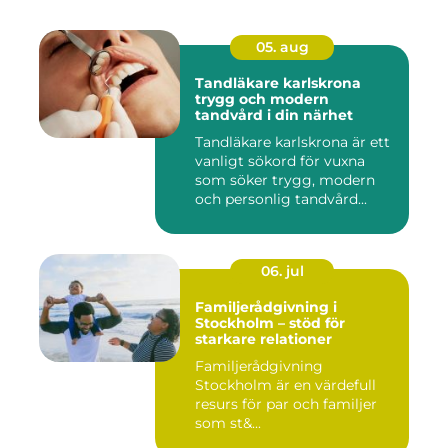
05. aug
Tandläkare karlskrona
trygg och modern
tandvård i din närhet
Tandläkare karlskrona är ett
vanligt sökord för vuxna
som söker trygg, modern
och personlig tandvård...
06. jul
Familjerådgivning i
Stockholm – stöd för
starkare relationer
Familjerådgivning
Stockholm är en värdefull
resurs för par och familjer
som st&...