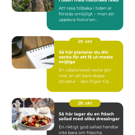
i tiden med historiska resor
Att resa tillbaka i tiden är
förstås omöjligt – men att
uppleva historien...
29. okt
Så här planerar du din
vecka för att få ut mesta
möjliga
En välplanerad vecka gör
mer än att bara skapa
struktur – den frigör tid, ...
28. okt
Så här lagar du en fräsch
sallad med olika dressingar
En riktigt god sallad handlar
inte bara om fräscha