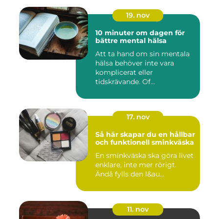
19. nov
10 minuter om dagen för
bättre mental hälsa
Att ta hand om sin mentala
hälsa behöver inte vara
komplicerat eller
tidskrävande. Of...
17. nov
Så här skapar du en hållbar
och funktionell sminkväska
En sminkväska ska göra livet
enklare, inte mer rörigt.
Ändå fylls den l&au...
11. nov