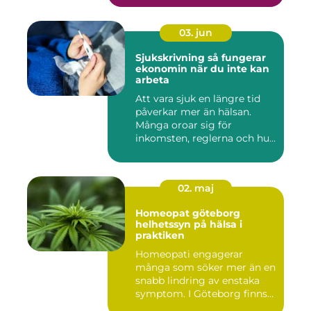
03. jun
Sjukskrivning så fungerar
ekonomin när du inte kan
arbeta
Att vara sjuk en längre tid
påverkar mer än hälsan.
Många oroar sig för
inkomsten, reglerna och hur
...
02. maj
Homeopat göteborg
helhetssyn på hälsa i
praktiken
Homeopati engagerar
många som söker mer än en
snabb lindring av enstaka
symptom. I Göteborg finns
fl...