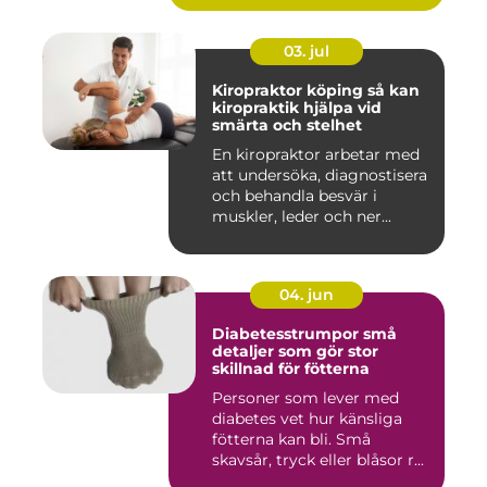
03. jul
Kiropraktor köping så kan
kiropraktik hjälpa vid
smärta och stelhet
En kiropraktor arbetar med
att undersöka, diagnostisera
och behandla besvär i
muskler, leder och ner...
04. jun
Diabetesstrumpor små
detaljer som gör stor
skillnad för fötterna
Personer som lever med
diabetes vet hur känsliga
fötterna kan bli. Små
skavsår, tryck eller blåsor r...