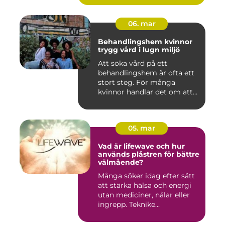
06. mar
Behandlingshem kvinnor
trygg vård i lugn miljö
Att söka vård på ett
behandlingshem är ofta ett
stort steg. För många
kvinnor handlar det om att
läm...
05. mar
Vad är lifewave och hur
används plåstren för bättre
välmående?
Många söker idag efter sätt
att stärka hälsa och energi
utan mediciner, nålar eller
ingrepp. Teknike...