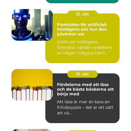
21. okt
Framtiden för artificiell
intelligens och hur den
påverkar oss
Artificiell intelligens
förändrar världen snabbare
än någon tidigare tekni...
15. okt
Fördelarna med att läsa
och de bästa böckerna att
börja med
Att läsa är mer än bara en
fritidssyssla – det är ett sätt
att vä...