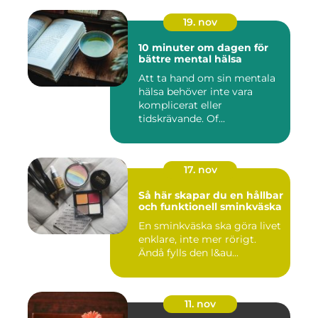
19. nov
10 minuter om dagen för
bättre mental hälsa
Att ta hand om sin mentala
hälsa behöver inte vara
komplicerat eller
tidskrävande. Of...
17. nov
Så här skapar du en hållbar
och funktionell sminkväska
En sminkväska ska göra livet
enklare, inte mer rörigt.
Ändå fylls den l&au...
11. nov