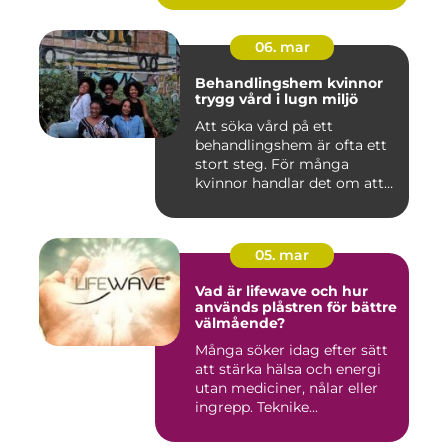
06. mar
Behandlingshem kvinnor
trygg vård i lugn miljö
Att söka vård på ett
behandlingshem är ofta ett
stort steg. För många
kvinnor handlar det om att
läm...
05. mar
Vad är lifewave och hur
används plåstren för bättre
välmående?
Många söker idag efter sätt
att stärka hälsa och energi
utan mediciner, nålar eller
ingrepp. Teknike...