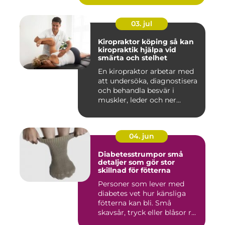
03. jul
Kiropraktor köping så kan
kiropraktik hjälpa vid
smärta och stelhet
En kiropraktor arbetar med
att undersöka, diagnostisera
och behandla besvär i
muskler, leder och ner...
04. jun
Diabetesstrumpor små
detaljer som gör stor
skillnad för fötterna
Personer som lever med
diabetes vet hur känsliga
fötterna kan bli. Små
skavsår, tryck eller blåsor r...