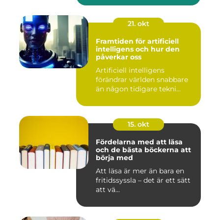
21. okt
Framtiden för artificiell
intelligens och hur den
påverkar oss
Artificiell intelligens
förändrar världen snabbare
än någon tidigare tekni...
15. okt
Fördelarna med att läsa
och de bästa böckerna att
börja med
Att läsa är mer än bara en
fritidssyssla – det är ett sätt
att vä...