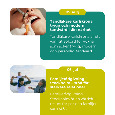
05. aug
Tandläkare karlskrona
trygg och modern
tandvård i din närhet
Tandläkare karlskrona är ett
vanligt sökord för vuxna
som söker trygg, modern
och personlig tandvård...
06. jul
Familjerådgivning i
Stockholm – stöd för
starkare relationer
Familjerådgivning
Stockholm är en värdefull
resurs för par och familjer
som st&...