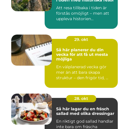
i tiden med historiska resor
Att resa tillbaka i tiden är
förstås omöjligt – men att
uppleva historien...
29. okt
Så här planerar du din
vecka för att få ut mesta
möjliga
En välplanerad vecka gör
mer än att bara skapa
struktur – den frigör tid, ...
28. okt
Så här lagar du en fräsch
sallad med olika dressingar
En riktigt god sallad handlar
inte bara om fräscha