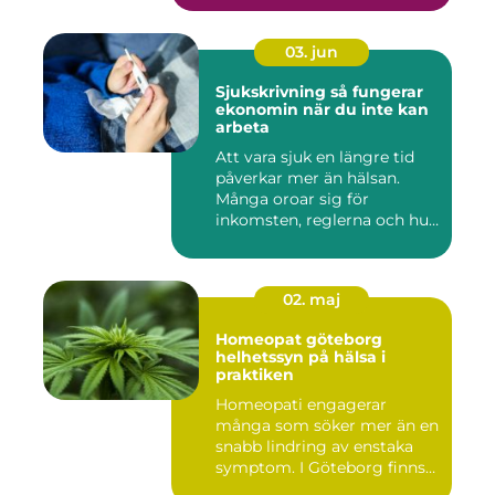
03. jun
Sjukskrivning så fungerar
ekonomin när du inte kan
arbeta
Att vara sjuk en längre tid
påverkar mer än hälsan.
Många oroar sig för
inkomsten, reglerna och hur
...
02. maj
Homeopat göteborg
helhetssyn på hälsa i
praktiken
Homeopati engagerar
många som söker mer än en
snabb lindring av enstaka
symptom. I Göteborg finns
fl...