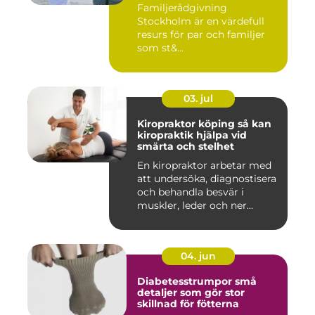
Familjerådgivning
Stockholm är en värdefull
resurs för par och familjer
som st&...
03. jul
Kiropraktor köping så kan
kiropraktik hjälpa vid
smärta och stelhet
En kiropraktor arbetar med
att undersöka, diagnostisera
och behandla besvär i
muskler, leder och ner...
04. jun
Diabetesstrumpor små
detaljer som gör stor
skillnad för fötterna