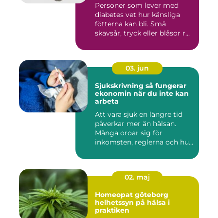
Personer som lever med
diabetes vet hur känsliga
fötterna kan bli. Små
skavsår, tryck eller blåsor r...
03. jun
Sjukskrivning så fungerar
ekonomin när du inte kan
arbeta
Att vara sjuk en längre tid
påverkar mer än hälsan.
Många oroar sig för
inkomsten, reglerna och hur
...
02. maj
Homeopat göteborg
helhetssyn på hälsa i
praktiken