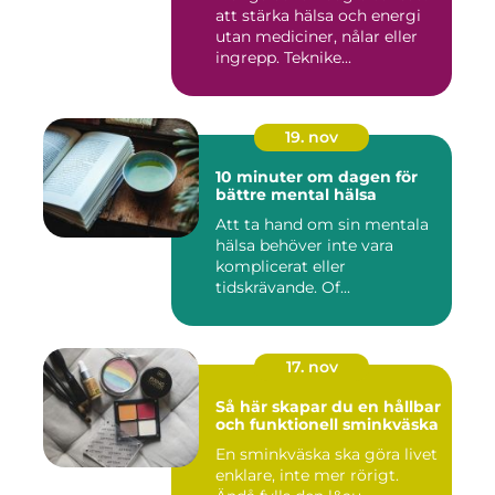
att stärka hälsa och energi
utan mediciner, nålar eller
ingrepp. Teknike...
19. nov
10 minuter om dagen för
bättre mental hälsa
Att ta hand om sin mentala
hälsa behöver inte vara
komplicerat eller
tidskrävande. Of...
17. nov
Så här skapar du en hållbar
och funktionell sminkväska
En sminkväska ska göra livet
enklare, inte mer rörigt.