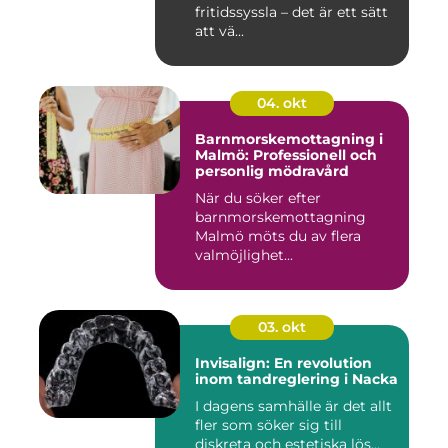
fritidssyssla – det är ett sätt
att vä...
04. okt
Barnmorskemottagning i
Malmö: Professionell och
personlig mödravård
När du söker efter
barnmorskemottagning
Malmö möts du av flera
valmöjlighet...
03. okt
Invisalign: En revolution
inom tandreglering i Nacka
I dagens samhälle är det allt
fler som söker sig till
diskreta och estetiska lös...