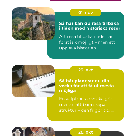
01. nov
Så här kan du resa tillbaka
i tiden med historiska resor
Att resa tillbaka i tiden är
förstås omöjligt – men att
uppleva historien...
29. okt
Så här planerar du din
vecka för att få ut mesta
möjliga
En välplanerad vecka gör
mer än att bara skapa
struktur – den frigör tid, ...
28. okt