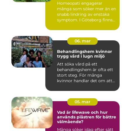
Homeopati engagerar
många som söker mer än en
snabb lindring av enstaka
symptom. I Göteborg finns
fl...
06. mar
Behandlingshem kvinnor
trygg vård i lugn miljö
Att söka vård på ett
behandlingshem är ofta ett
stort steg. För många
kvinnor handlar det om att
läm...
05. mar
Vad är lifewave och hur
används plåstren för bättre
välmående?
Många söker idag efter sätt