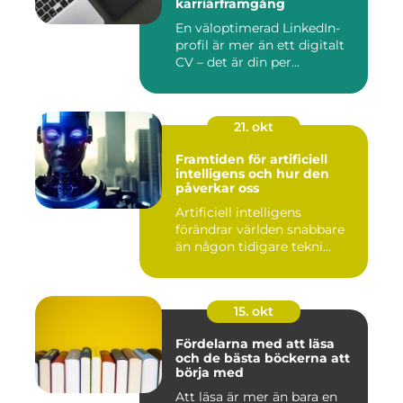
karriärframgång
En väloptimerad LinkedIn-
profil är mer än ett digitalt
CV – det är din per...
21. okt
Framtiden för artificiell
intelligens och hur den
påverkar oss
Artificiell intelligens
förändrar världen snabbare
än någon tidigare tekni...
15. okt
Fördelarna med att läsa
och de bästa böckerna att
börja med
Att läsa är mer än bara en