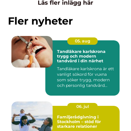
Läs fler inlägg här
Fler nyheter
05. aug
Tandläkare karlskrona
trygg och modern
tandvård i din närhet
Tandläkare karlskrona är ett
vanligt sökord för vuxna
som söker trygg, modern
och personlig tandvård...
06. jul
Familjerådgivning i
Stockholm – stöd för
starkare relationer