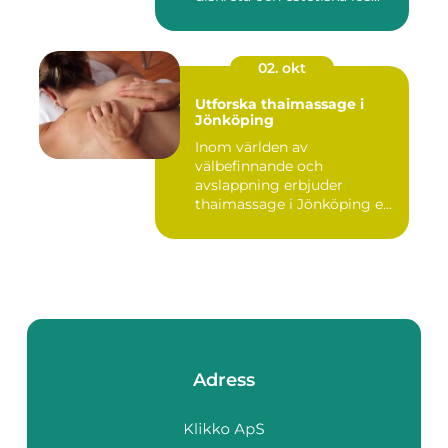
02. okt
Utforska thaimassage i
Jönköping
Inom världen av
välbefinnande och
avslappning erbjuder
thaimassage i Jönköping e...
Adress