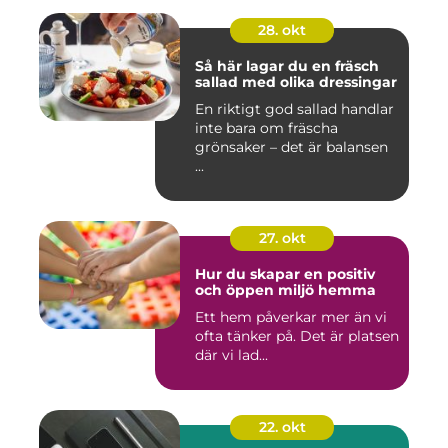
28. okt
Så här lagar du en fräsch
sallad med olika dressingar
En riktigt god sallad handlar
inte bara om fräscha
grönsaker – det är balansen
...
27. okt
Hur du skapar en positiv
och öppen miljö hemma
Ett hem påverkar mer än vi
ofta tänker på. Det är platsen
där vi lad...
22. okt