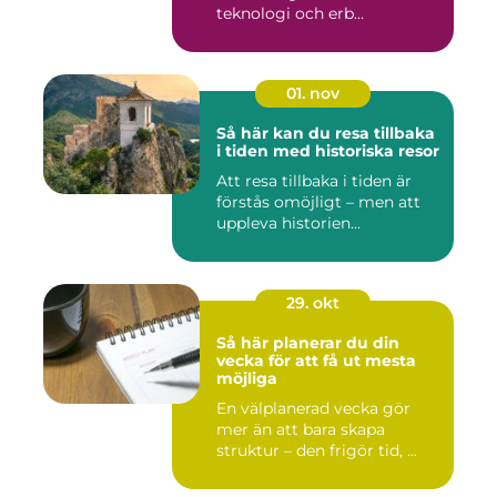
teknologi och erb...
01. nov
Så här kan du resa tillbaka
i tiden med historiska resor
Att resa tillbaka i tiden är
förstås omöjligt – men att
uppleva historien...
29. okt
Så här planerar du din
vecka för att få ut mesta
möjliga
En välplanerad vecka gör
mer än att bara skapa
struktur – den frigör tid, ...