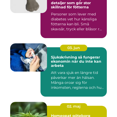
detaljer som gör stor
skillnad för fötterna
Personer som lever med
diabetes vet hur känsliga
fötterna kan bli. Små
skavsår, tryck eller blåsor r...
03. jun
Sjukskrivning så fungerar
ekonomin när du inte kan
arbeta
Att vara sjuk en längre tid
påverkar mer än hälsan.
Många oroar sig för
inkomsten, reglerna och hur
...
02. maj
Homeopat göteborg