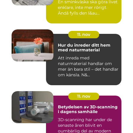
En sminkväska ska göra livet
enklare, inte mer rörigt.
Ändå fylls den l&au...
11. nov
Hur du inreder ditt hem
med naturmaterial
Att inreda med
naturmaterial handlar om
mer än bara stil – det handlar
om känsla. N&...
11. nov
Betydelsen av 3D-scanning
i dagens samhälle
3D-scanning har under de
senaste åren blivit en
oumbärlig del av modern