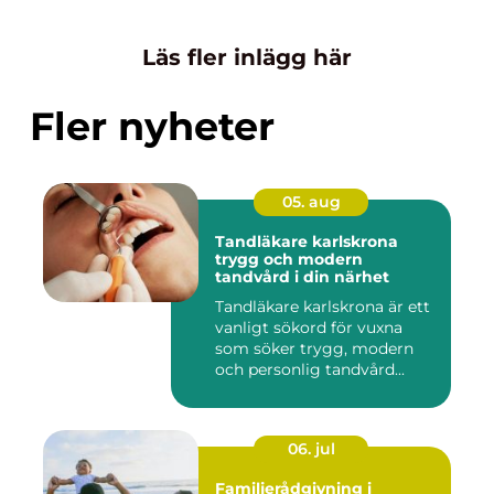
Läs fler inlägg här
Fler nyheter
05. aug
Tandläkare karlskrona
trygg och modern
tandvård i din närhet
Tandläkare karlskrona är ett
vanligt sökord för vuxna
som söker trygg, modern
och personlig tandvård...
06. jul
Familjerådgivning i