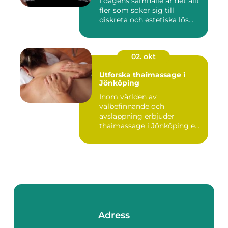
I dagens samhälle är det allt
fler som söker sig till
diskreta och estetiska lös...
02. okt
Utforska thaimassage i
Jönköping
Inom världen av
välbefinnande och
avslappning erbjuder
thaimassage i Jönköping e...
Adress