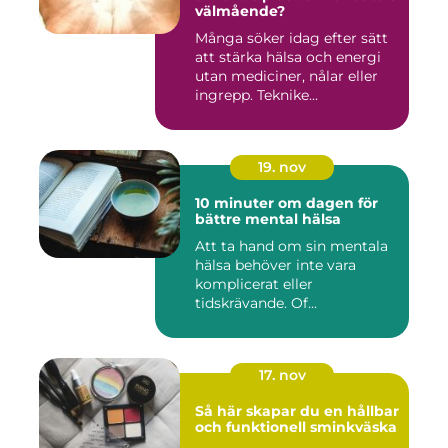
välmående?
Många söker idag efter sätt
att stärka hälsa och energi
utan mediciner, nålar eller
ingrepp. Teknike...
19. nov
10 minuter om dagen för
bättre mental hälsa
Att ta hand om sin mentala
hälsa behöver inte vara
komplicerat eller
tidskrävande. Of...
17. nov
Så här skapar du en hållbar
och funktionell sminkväska