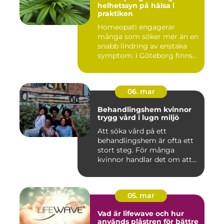
helhetssyn på hälsa i
praktiken
Homeopati engagerar
många som söker mer än en
snabb lindring av enstaka
symptom. I Göteborg finns
fl...
06. mar
Behandlingshem kvinnor
trygg vård i lugn miljö
Att söka vård på ett
behandlingshem är ofta ett
stort steg. För många
kvinnor handlar det om att
läm...
05. mar
Vad är lifewave och hur
används plåstren för bättre