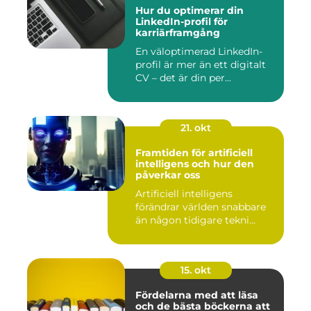
Hur du optimerar din
LinkedIn-profil för
karriärframgång
En väloptimerad LinkedIn-
profil är mer än ett digitalt
CV – det är din per...
21. okt
Framtiden för artificiell
intelligens och hur den
påverkar oss
Artificiell intelligens
förändrar världen snabbare
än någon tidigare tekni...
15. okt
Fördelarna med att läsa
och de bästa böckerna att