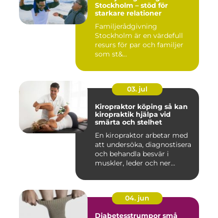
Stockholm – stöd för
starkare relationer
Familjerådgivning
Stockholm är en värdefull
resurs för par och familjer
som st&...
03. jul
Kiropraktor köping så kan
kiropraktik hjälpa vid
smärta och stelhet
En kiropraktor arbetar med
att undersöka, diagnostisera
och behandla besvär i
muskler, leder och ner...
04. jun
Diabetesstrumpor små